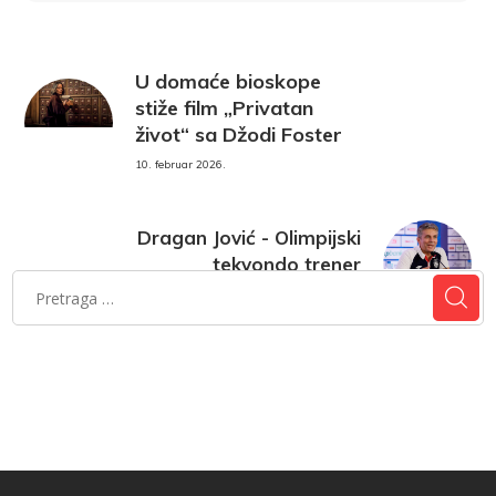
U domaće bioskope
stiže film „Privatan
život“ sa Džodi Foster
10. februar 2026.
Dragan Jović - Olimpijski
tekvondo trener
11. februar 2026.