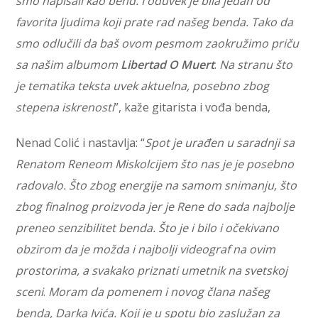
smo napisali kao bend. I oduvek je bila jedan od
favorita ljudima koji prate rad našeg benda. Tako da
smo odlučili da baš ovom pesmom zaokružimo priču
sa našim albumom
Libertad O Muert
.
Na stranu što
je tematika teksta uvek aktuelna, posebno zbog
stepena iskrenosti
”, kaže gitarista i vođa benda,
Nenad Colić i nastavlja: “
Spot je urađen u saradnji sa
Renatom Reneom Miskolcijem što nas je je posebno
radovalo. Što zbog energije na samom snimanju, što
zbog finalnog proizvoda jer je Rene do sada najbolje
preneo senzibilitet benda. Što je i bilo i očekivano
obzirom da je možda i najbolji videograf na ovim
prostorima, a svakako priznati umetnik na svetskoj
sceni
.
Moram da pomenem i novog člana našeg
benda, Darka Ivića. Koji je u spotu bio zaslužan za