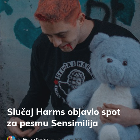
Slučaj Harms objavio spot
za pesmu Sensimilija
Indijanka Danka
10. februar 2026.