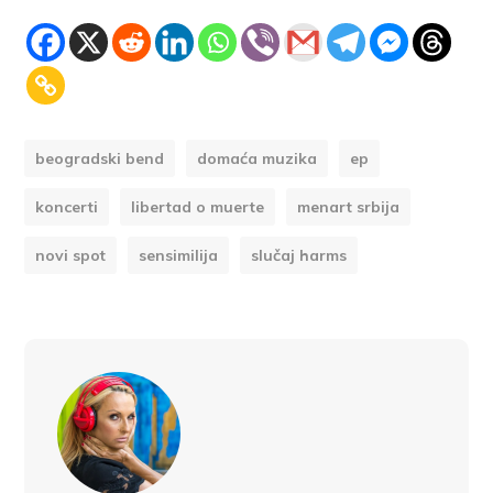
beogradski bend
domaća muzika
ep
koncerti
libertad o muerte
menart srbija
novi spot
sensimilija
slučaj harms