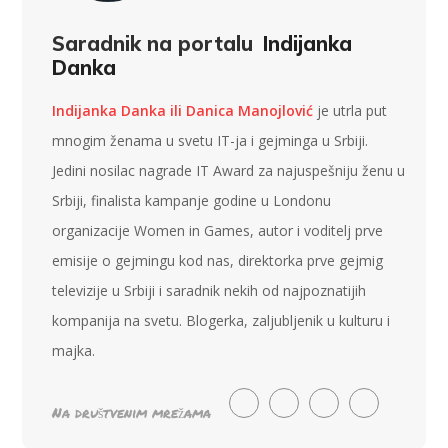
Saradnik na portalu
Indijanka
Danka
Indijanka Danka ili Danica Manojlović
je utrla put
mnogim ženama u svetu IT-ja i gejminga u Srbiji.
Jedini nosilac nagrade IT Award za najuspešniju ženu u
Srbiji, finalista kampanje godine u Londonu
organizacije Women in Games, autor i voditelj prve
emisije o gejmingu kod nas, direktorka prve gejmig
televizije u Srbiji i saradnik nekih od najpoznatijih
kompanija na svetu. Blogerka, zaljubljenik u kulturu i
majka.
Na društvenim mrežama