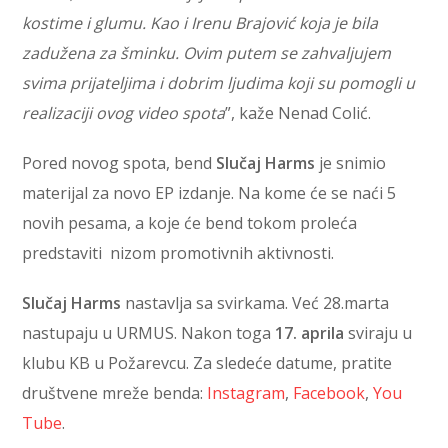
kostime i glumu. Kao i Irenu Brajović koja je bila
zadužena za šminku. Ovim putem se zahvaljujem
svima prijateljima i dobrim ljudima koji su pomogli u
realizaciji ovog video spota
”, kaže Nenad Colić.
Pored novog spota, bend
Slučaj Harms
je snimio
materijal za novo EP izdanje. Na kome će se naći 5
novih pesama, a koje će bend tokom proleća
predstaviti nizom promotivnih aktivnosti.
Slučaj Harms
nastavlja sa svirkama. Već 28.marta
nastupaju u URMUS. Nakon toga
17. aprila
sviraju u
klubu KB u Požarevcu. Za sledeće datume, pratite
društvene mreže benda:
Instagram
,
Facebook
,
You
Tube
.