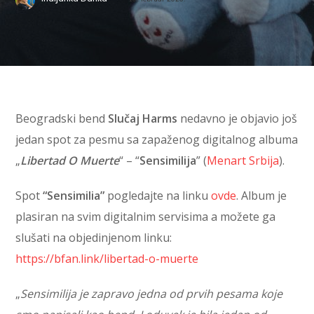
Beogradski bend
Slučaj Harms
nedavno je objavio još
jedan spot za pesmu sa zapaženog digitalnog albuma
„
Libertad O Muerte
“ – “
Sensimilija
” (
Menart Srbija
).
Spot
“Sensimilia”
pogledajte na linku
ovde
. Album je
plasiran na svim digitalnim servisima a možete ga
slušati na objedinjenom linku:
https://bfan.link/libertad-o-muerte
„
Sensimilija je zapravo jedna od prvih pesama koje