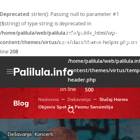
Deprecated
: strlen(): Passing null to parameter #1
($string) of type string is deprecated in
: Creation of dyna
/home/palilula/web/palilula.info/public_html/wp-
Deprecated
content/themes/virtus/core/class/theme-helper.php
Virtus_header_mobile::$render_att
on
line
208
deprecated in
/home/palilula/web/palilula.i
Palilula.info
content/themes/virtus/templ
header.php
on line
500
Naslovna
Dešavanja
Slučaj Harms
Blog
Objavio Spot Za Pesmu Sensimilija
Dešavanja
Koncerti