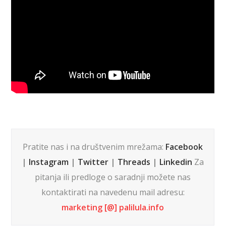
Pratite nas i na društvenim mrežama:
Facebook
|
Instagram
|
Twitter
|
Threads
|
Linkedin
Za
pitanja ili predloge o saradnji možete nas
kontaktirati na navedenu mail adresu:
marketing [@] palilula.info