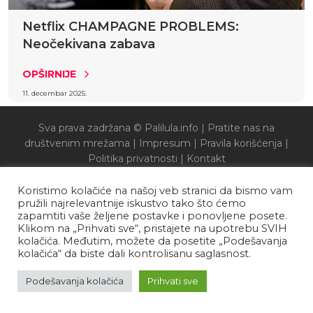
Netflix CHAMPAGNE PROBLEMS:
Neočekivana zabava
OPŠIRNIJE
11. decembar 2025.
Sva prava zadržana © Palilula.info |
Pratite nas na
društvenim mrežama
|
Impresum
|
Pravila korišćenja
|
Politika privatnosti
|
Kontakt
Koristimo kolačiće na našoj veb stranici da bismo vam
pružili najrelevantnije iskustvo tako što ćemo
zapamtiti vaše željene postavke i ponovljene posete.
Klikom na „Prihvati sve“, pristajete na upotrebu SVIH
kolačića. Međutim, možete da posetite „Podešavanja
kolačića“ da biste dali kontrolisanu saglasnost.
Podešavanja kolačića
Prihvati sve