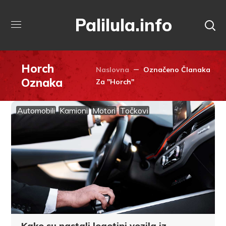
Palilula.info
Horch
Naslovna
Označeno Članaka
Oznaka
Za "Horch"
Automobili
Kamioni
Motori
Točkovi
Kako su nastali logotipi vozila iz