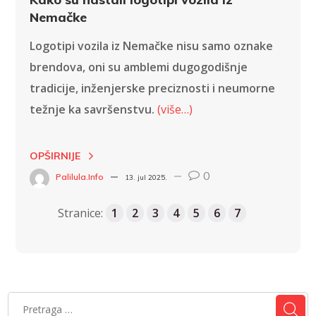
Nemačke
Logotipi vozila iz Nemačke nisu samo oznake
brendova, oni su amblemi dugogodišnje
tradicije, inženjerske preciznosti i neumorne
težnje ka savršenstvu.
(više…)
OPŠIRNIJE
0
Palilula.info
13. jul 2025.
Stranice:
1
2
3
4
5
6
7