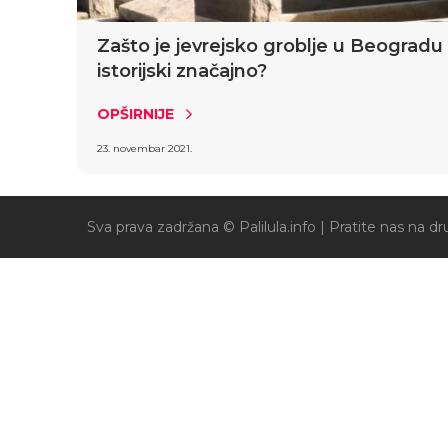
Zašto je jevrejsko groblje u Beogradu
istorijski značajno?
OPŠIRNIJE
23. novembar 2021.
Sva prava zadržana © Palilula.info |
Pratite nas na 