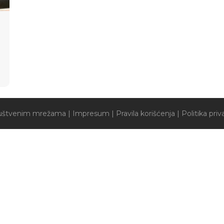
društvenim mrežama
|
Impresum
|
Pravila korišćenja
|
Politika priv