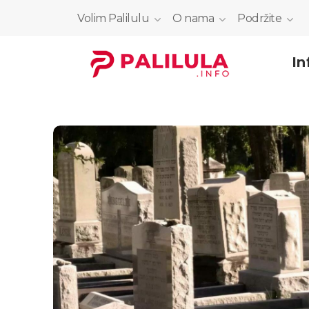
Volim Palilulu
O nama
Podržite
In