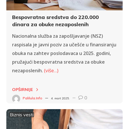
Bespovratna sredstva do 220.000
dinara za obuke nezaposlenih
Nacionalna služba za zapošljavanje (NSZ)
raspisala je javni poziv za učešće u finansiranju
obuka na zahtev poslodavaca u 2025. godini,
pružajući bespovratna sredstva za obuke
nezaposlenih.
(više…)
OPŠIRNIJE
0
Palilula.info
4. mart 2025.
Biznis vesti