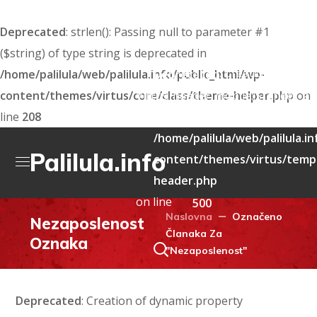
Deprecated
: strlen(): Passing null to parameter #1
($string) of type string is deprecated in
: Creation of dyna
/home/palilula/web/palilula.info/public_html/wp-
Deprecated
content/themes/virtus/core/class/theme-helper.php
Virtus_header_mobile::$render_att
on
line
208
deprecated in
/home/palilula/web/palilula.i
Palilula.info
content/themes/virtus/templ
header.php
on line
500
Naslovna
Označeno
Nezaposlenost
Članaka Za
Oznaka
"Nezaposlenost"
Deprecated
: Creation of dynamic property