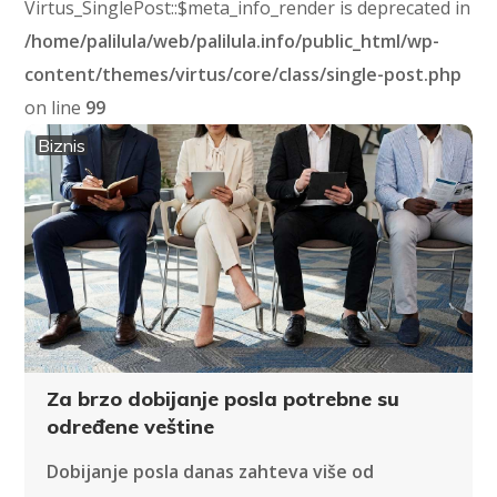
Virtus_SinglePost::$meta_info_render is deprecated in
/home/palilula/web/palilula.info/public_html/wp-
content/themes/virtus/core/class/single-post.php
on line
99
Biznis
Za brzo dobijanje posla potrebne su
određene veštine
Dobijanje posla danas zahteva više od