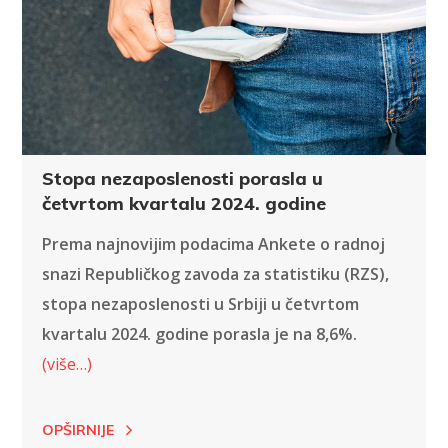
Stopa nezaposlenosti porasla u
četvrtom kvartalu 2024. godine
Prema najnovijim podacima Anketе o radnoj
snazi Republičkog zavoda za statistiku (RZS),
stopa nezaposlenosti u Srbiji u četvrtom
kvartalu 2024. godine porasla je na 8,6%.
(više…)
OPŠIRNIJE