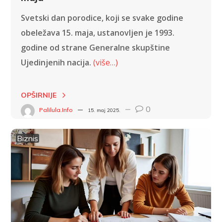
Svetski dan porodice, koji se svake godine
obeležava 15. maja, ustanovljen je 1993.
godine od strane Generalne skupštine
Ujedinjenih nacija.
(više…)
OPŠIRNIJE
0
Palilula.info
15. maj 2025.
Biznis