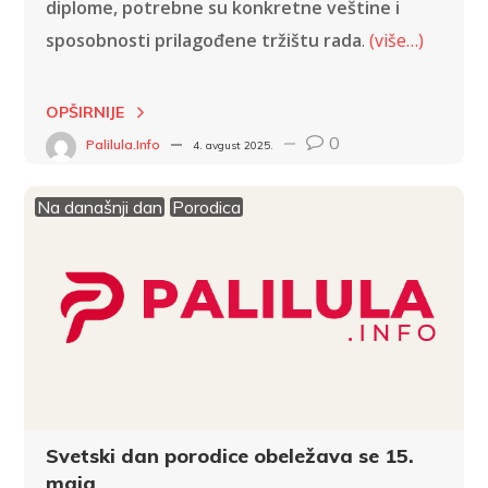
diplome, potrebne su konkretne veštine i
sposobnosti prilagođene tržištu rada
.
(više…)
OPŠIRNIJE
0
Palilula.info
4. avgust 2025.
Na današnji dan
Porodica
Svetski dan porodice obeležava se 15.
maja