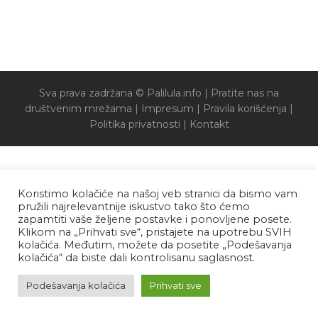
Sva prava zadržana © Palilula.info |
Pratite nas na
društvenim mrežama
|
Impresum
|
Pravila korišćenja
|
Politika privatnosti
|
Kontakt
Koristimo kolačiće na našoj veb stranici da bismo vam
pružili najrelevantnije iskustvo tako što ćemo
zapamtiti vaše željene postavke i ponovljene posete.
Klikom na „Prihvati sve“, pristajete na upotrebu SVIH
kolačića. Međutim, možete da posetite „Podešavanja
kolačića“ da biste dali kontrolisanu saglasnost.
Podešavanja kolačića
Prihvati sve