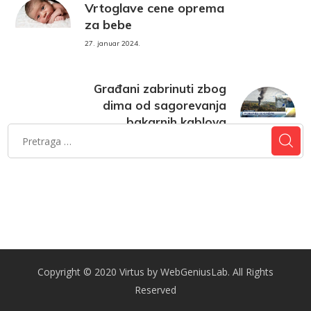
Vrtoglave cene oprema
za bebe
27. januar 2024.
Građani zabrinuti zbog
dima od sagorevanja
bakarnih kablova
27. januar 2024.
Copyright © 2020 Virtus by WebGeniusLab. All Rights
Reserved