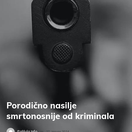
Porodično nasilje
smrtonosnije od kriminala
Palilula.info
27. januar 2024.