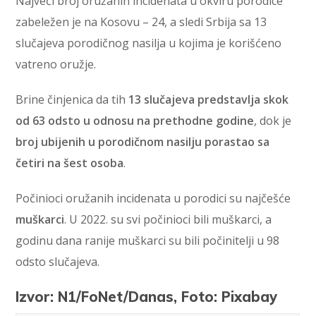
Najveći broj oružanih incidenata u okviru porodice
zabeležen je na Kosovu – 24, a sledi Srbija sa 13
slučajeva porodičnog nasilja u kojima je korišćeno
vatreno oružje.
Brine činjenica da tih
13 slučajeva predstavlja skok
od 63 odsto u odnosu na prethodne godine
, dok je
broj ubijenih u porodičnom nasilju porastao sa
četiri na šest osoba
.
Počinioci oružanih incidenata u porodici su najčešće
muškarci
. U 2022. su svi počinioci bili muškarci, a
godinu dana ranije muškarci su bili počinitelji u 98
odsto slučajeva.
Izvor: N1/FoNet/Danas, Foto: Pixabay