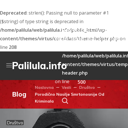
Deprecated
: strlen(): Passing null to parameter #1
($string) of type string is deprecated in
: Creation of dyna
/home/palilula/web/palilula.info/public_html/wp-
Deprecated
content/themes/virtus/core/class/theme-helper.php
Virtus_header_mobile::$render_att
on
line
208
deprecated in
/home/palilula/web/palilula.i
Palilula.info
content/themes/virtus/templ
header.php
on line
500
Naslovna
Vesti
Društvo
Blog
Porodično Nasilje Smrtonosnije Od
Kriminala
Društvo