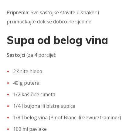
Priprema:
Sve sastojke stavite u shaker i
promućkajte dok se dobro ne sjedine.
Supa od belog vina
Sastojci
(za 4 porcije):
2 šnite hleba
40 g putera
1/2 kašičice cimeta
1/4 l bujona ili bistre supice
1/8 l belog vina (Pinot Blanc ili Gewürztraminer)
100 ml pavlake