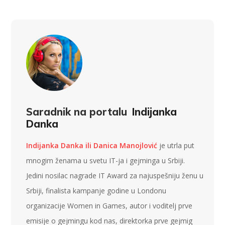
Saradnik na portalu
Indijanka
Danka
Indijanka Danka ili Danica Manojlović
je utrla put
mnogim ženama u svetu IT-ja i gejminga u Srbiji.
Jedini nosilac nagrade IT Award za najuspešniju ženu u
Srbiji, finalista kampanje godine u Londonu
organizacije Women in Games, autor i voditelj prve
emisije o gejmingu kod nas, direktorka prve gejmig