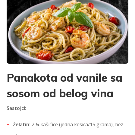
Panakota od vanile sa
sosom od belog vina
Sastojci:
Želatin:
2 ¼ kašičice (jedna kesica/15 grama), bez