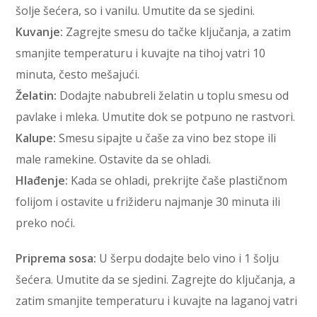
šolje šećera, so i vanilu. Umutite da se sjedini.
Kuvanje:
Zagrejte smesu do tačke ključanja, a zatim
smanjite temperaturu i kuvajte na tihoj vatri 10
minuta, često mešajući.
Želatin:
Dodajte nabubreli želatin u toplu smesu od
pavlake i mleka. Umutite dok se potpuno ne rastvori.
Kalupe:
Smesu sipajte u čaše za vino bez stope ili
male ramekine. Ostavite da se ohladi.
Hlađenje:
Kada se ohladi, prekrijte čaše plastičnom
folijom i ostavite u frižideru najmanje 30 minuta ili
preko noći.
Priprema sosa:
U šerpu dodajte belo vino i 1 šolju
šećera. Umutite da se sjedini. Zagrejte do ključanja, a
zatim smanjite temperaturu i kuvajte na laganoj vatri