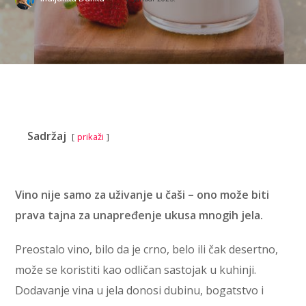
Sadržaj
prikaži
Vino nije samo za uživanje u čaši – ono može biti
prava tajna za unapređenje ukusa mnogih jela.
Preostalo vino, bilo da je crno, belo ili čak desertno,
može se koristiti kao odličan sastojak u kuhinji.
Dodavanje vina u jela donosi dubinu, bogatstvo i