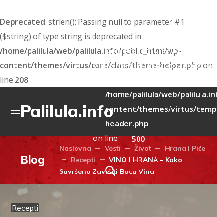
Deprecated
: strlen(): Passing null to parameter #1
($string) of type string is deprecated in
: Creation of dyna
/home/palilula/web/palilula.info/public_html/wp-
Deprecated
content/themes/virtus/core/class/theme-helper.php
Virtus_header_mobile::$render_att
on
line
208
deprecated in
/home/palilula/web/palilula.i
Palilula.info
content/themes/virtus/templ
header.php
on line
500
Naslovna
Vesti
Život
Hrana I Piće
Blog
Recepti
VINO I HRANA – Kako
Savršeno Završiti Bocu Vina
Recepti