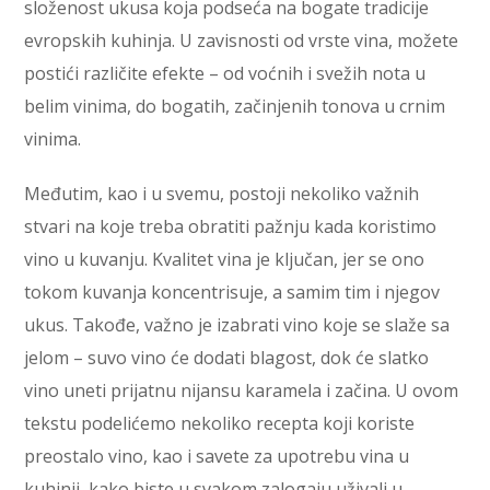
složenost ukusa koja podseća na bogate tradicije
evropskih kuhinja. U zavisnosti od vrste vina, možete
postići različite efekte – od voćnih i svežih nota u
belim vinima, do bogatih, začinjenih tonova u crnim
vinima.
Međutim, kao i u svemu, postoji nekoliko važnih
stvari na koje treba obratiti pažnju kada koristimo
vino u kuvanju. Kvalitet vina je ključan, jer se ono
tokom kuvanja koncentrisuje, a samim tim i njegov
ukus. Takođe, važno je izabrati vino koje se slaže sa
jelom – suvo vino će dodati blagost, dok će slatko
vino uneti prijatnu nijansu karamela i začina. U ovom
tekstu podelićemo nekoliko recepta koji koriste
preostalo vino, kao i savete za upotrebu vina u
kuhinji, kako biste u svakom zalogaju uživali u