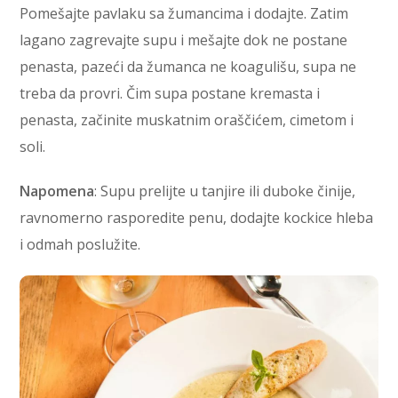
Pomešajte pavlaku sa žumancima i dodajte. Zatim
lagano zagrevajte supu i mešajte dok ne postane
penasta, pazeći da žumanca ne koagulišu, supa ne
treba da provri. Čim supa postane kremasta i
penasta, začinite muskatnim oraščićem, cimetom i
soli.
Napomena
: Supu prelijte u tanjire ili duboke činije,
ravnomerno rasporedite penu, dodajte kockice hleba
i odmah poslužite.