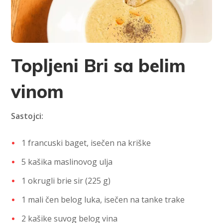
Topljeni Bri sa belim
vinom
Sastojci:
1 francuski baget, isečen na kriške
5 kašika maslinovog ulja
1 okrugli brie sir (225 g)
1 mali čen belog luka, isečen na tanke trake
2 kašike suvog belog vina