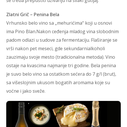
se treba prepustiti uživanju na svaki gutljaj.
Zlatni Grič – Penina Bela
Vrhunsko belo vino sa „mehurićima“ koji u osnovi
ima Pino Blan.Nakon ceđenja mladog vina slobodnim
padom odlazi u sudove za fermentaciju. Flaširanje se
vrši nakon pet meseci, gde sekundarnialkoholi
zauzimaju svoje mesto (tradicionalna metoda). Vino
ostaje na kvascima najmanje tri godine. Bela penina
je suvo belo vino sa ostatkom sećera do 7 g/l (brut),
sa višeslojnim ukusom bogatih aromama koje su
voćne i jako sveže.