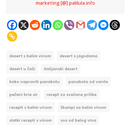
marketing [@] palilula.info
desert s belim vinom
desert s jagodama
desert u čaši
italijanski desert
kako napraviti panakotu
panakota od vanile
pečeni brie sir
recept za svečane prilike
recepti s belim vinom
škampi sa belim vinom
slatki recepti s vinom
sos od belog vina