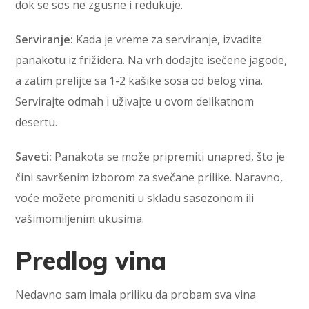
dok se sos ne zgusne i redukuje.
Serviranje:
Kada je vreme za serviranje, izvadite
panakotu iz frižidera. Na vrh dodajte isečene jagode,
a zatim prelijte sa 1-2 kašike sosa od belog vina.
Servirajte odmah i uživajte u ovom delikatnom
desertu.
Saveti:
Panakota se može pripremiti unapred, što je
čini savršenim izborom za svečane prilike. Naravno,
voće možete promeniti u skladu sasezonom ili
vašimomiljenim ukusima.
Predlog vina
Nedavno sam imala priliku da probam sva vina