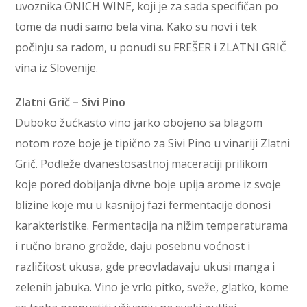
uvoznika ONICH WINE, koji je za sada specifičan po
tome da nudi samo bela vina. Kako su novi i tek
počinju sa radom, u ponudi su FREŠER i ZLATNI GRIČ
vina iz Slovenije.
Zlatni Grič – Sivi Pino
Duboko žućkasto vino jarko obojeno sa blagom
notom roze boje je tipično za Sivi Pino u vinariji Zlatni
Grič. Podleže dvanestosastnoj maceraciji prilikom
koje pored dobijanja divne boje upija arome iz svoje
blizine koje mu u kasnijoj fazi fermentacije donosi
karakteristike. Fermentacija na nižim temperaturama
i ručno brano grožde, daju posebnu voćnost i
različitost ukusa, gde preovladavaju ukusi manga i
zelenih jabuka. Vino je vrlo pitko, sveže, glatko, kome