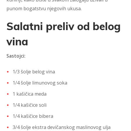
punom bogatstvu njegovih ukusa.
Salatni preliv od belog
vina
Sastojci:
1/3 šolje belog vina
1/4 šolje limunovog soka
1 kašičica meda
1/4 kašičice soli
1/4 kašičice bibera
3/4 šolje ekstra devičanskog maslinovog ulja