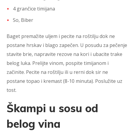
4 grančice timijana
So, Biber
Baget premažite uljem i pecite na roštilju dok ne
postane hrskav i blago zapečen. U posudu za pečenje
stavite brie, napravite rezove na kori i ubacite trake
belog luka. Prelijte vinom, pospite timijanom i
začinite. Pecite na roštilju ili u rerni dok sir ne
postane topao i kremast (8-10 minuta). Poslužite uz
tost.
Škampi u sosu od
belog vina