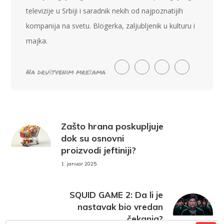
televizije u Srbiji i saradnik nekih od najpoznatijih
kompanija na svetu. Blogerka, zaljubljenik u kulturu i
majka.
Na društvenim mrežama
Zašto hrana poskupljuje
dok su osnovni
proizvodi jeftiniji?
1. januar 2025.
SQUID GAME 2: Da li je
nastavak bio vredan
čekanja?