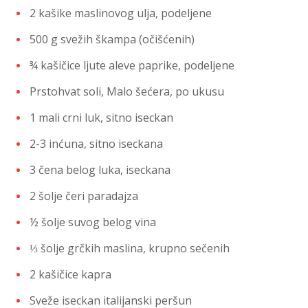
2 kašike maslinovog ulja, podeljene
500 g svežih škampa (očišćenih)
¾ kašičice ljute aleve paprike, podeljene
Prstohvat soli, Malo šećera, po ukusu
1 mali crni luk, sitno iseckan
2-3 inćuna, sitno iseckana
3 čena belog luka, iseckana
2 šolje čeri paradajza
½ šolje suvog belog vina
⅓ šolje grčkih maslina, krupno sečenih
2 kašičice kapra
Sveže iseckan italijanski peršun