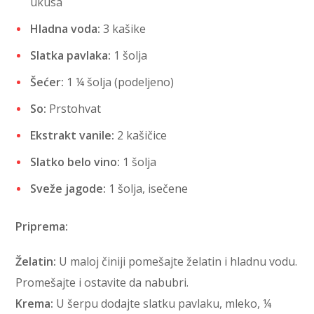
ukusa
Hladna voda:
3 kašike
Slatka pavlaka:
1 šolja
Šećer:
1 ¼ šolja (podeljeno)
So:
Prstohvat
Ekstrakt vanile:
2 kašičice
Slatko belo vino:
1 šolja
Sveže jagode:
1 šolja, isečene
Priprema:
Želatin:
U maloj činiji pomešajte želatin i hladnu vodu.
Promešajte i ostavite da nabubri.
Krema:
U šerpu dodajte slatku pavlaku, mleko, ¼