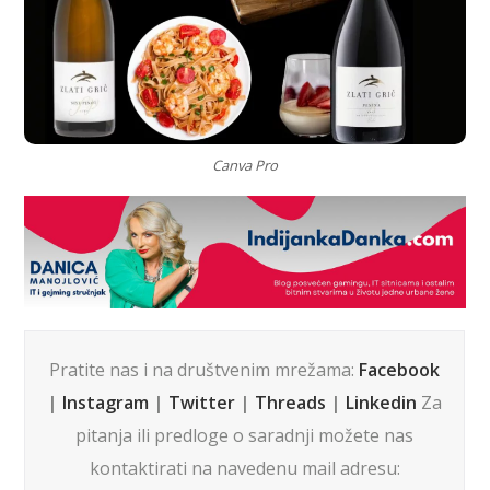
Canva Pro
Pratite nas i na društvenim mrežama:
Facebook
|
Instagram
|
Twitter
|
Threads
|
Linkedin
Za
pitanja ili predloge o saradnji možete nas
kontaktirati na navedenu mail adresu: