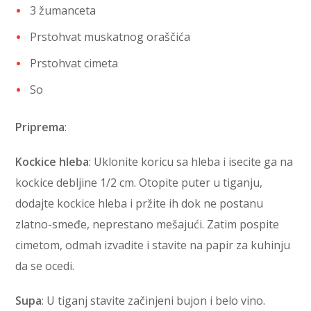
3 žumanceta
Prstohvat muskatnog oraščića
Prstohvat cimeta
So
Priprema
:
Kockice hleba
: Uklonite koricu sa hleba i isecite ga na
kockice debljine 1/2 cm. Otopite puter u tiganju,
dodajte kockice hleba i pržite ih dok ne postanu
zlatno-smeđe, neprestano mešajući. Zatim pospite
cimetom, odmah izvadite i stavite na papir za kuhinju
da se ocedi.
Supa
: U tiganj stavite začinjeni bujon i belo vino.