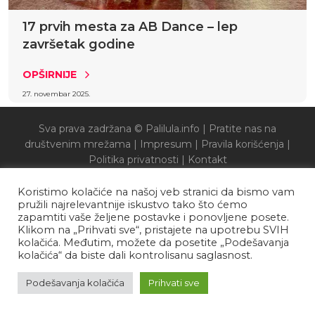
17 prvih mesta za AB Dance – lep
završetak godine
OPŠIRNIJE
27. novembar 2025.
Sva prava zadržana © Palilula.info |
Pratite nas na
društvenim mrežama
|
Impresum
|
Pravila korišćenja
|
Politika privatnosti
|
Kontakt
Koristimo kolačiće na našoj veb stranici da bismo vam
pružili najrelevantnije iskustvo tako što ćemo
zapamtiti vaše željene postavke i ponovljene posete.
Klikom na „Prihvati sve“, pristajete na upotrebu SVIH
kolačića. Međutim, možete da posetite „Podešavanja
kolačića“ da biste dali kontrolisanu saglasnost.
Podešavanja kolačića
Prihvati sve