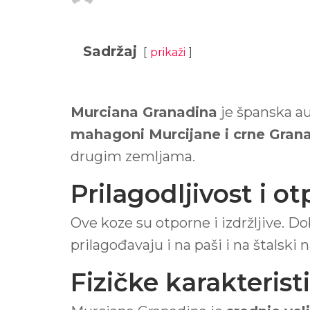
Sadržaj
prikaži
Murciana Granadina
je španska au
mahagoni Murcijane i crne Gran
drugim zemljama.
Prilagodljivost i o
Ove koze su otporne i izdržljive. D
prilagođavaju i na paši i na štalski n
Fizičke karakterist