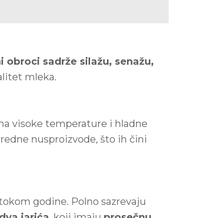
i obroci sadrže silažu, senažu,
litet mleka.
 na visoke temperature i hladne
redne nusproizvode, što ih čini
 tokom godine. Polno sazrevaju
dva jarića
, koji imaju
prosečnu