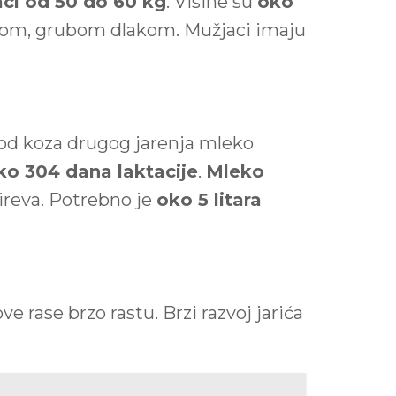
ci od 50 do 60 kg
. Visine su
oko
atkom, grubom dlakom. Mužjaci imaju
 Kod koza drugog jarenja mleko
oko 304 dana laktacije
.
Mleko
sireva. Potrebno je
oko 5 litara
 rase brzo rastu. Brzi razvoj jarića