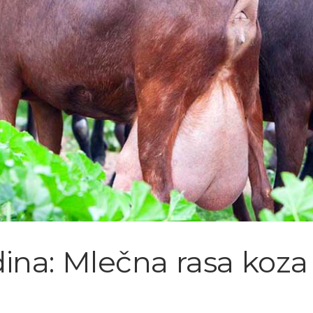
na: Mlečna rasa koza 