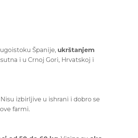
jugoistoku Španije,
ukrštanjem
risutna i u Crnoj Gori, Hrvatskoj i
su izbirljive u ishrani i dobro se
pove farmi.