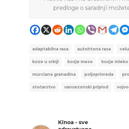
predloge o saradnji možet
adaptabilna rasa
autohtona rasa
celu
koze u srbiji
kozje meso
kozje mleko 
murciana granadina
poljoprivreda
pr
stočarstvo
vansezonski priplod
vojvo
Kinoa - sve