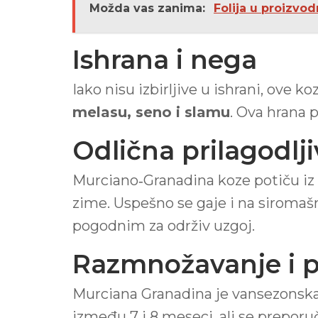
Možda vas zanima:
Folija u proizvod
Ishrana i nega
Iako nisu izbirljive u ishrani, ove 
melasu, seno i slamu
. Ova hrana 
Odlična prilagodlji
Murciano‑Granadina koze potiču iz 
zime. Uspešno se gaje i na siromašn
pogodnim za održiv uzgoj.
Razmnožavanje i p
Murciana Granadina je vansezonska 
između 7 i 8 meseci, ali se prepor