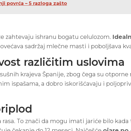
nji povrća – 5 razloga zašto
koze zahtevaju ishranu bogatu celulozom.
Idealn
povećava sadržaj mlečne masti i poboljšava kva
vost različitim uslovima
sušnih krajeva Španije, zbog čega su otporne
im ispašama, a dobro iskorišćavaju i poljopriv
riplod
rasa. To znači da mogu imati jariće bilo kada
učuje čekanje do 12 meseci. Najčešće
ojare po 