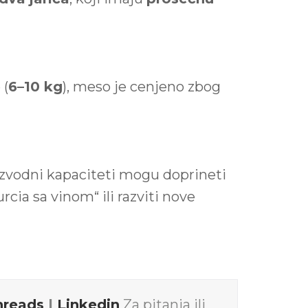
 (
6–10 kg
), meso je cenjeno zbog
oizvodni kapaciteti mogu doprineti
cia sa vinom“ ili razviti nove
hreads
|
Linkedin
Za pitanja ili