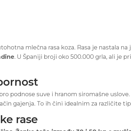
tohotna mlečna rasa koza. Rasa je nastala na 
adine
. U Španiji broji oko 500.000 grla, ali je p
tpornost
obro podnose suve i hranom siromašne uslove. Ni
ačin gajenja. To ih čini idealnim za različite ti
ike rase