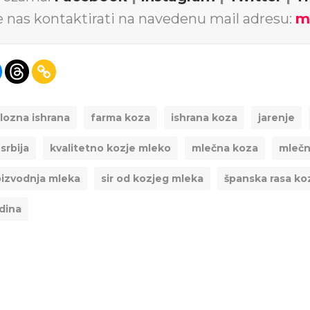
e nas kontaktirati na navedenu mail adresu:
m
lozna ishrana
farma koza
ishrana koza
jarenje
srbija
kvalitetno kozje mleko
mlečna koza
mlečn
oizvodnja mleka
sir od kozjeg mleka
španska rasa ko
dina