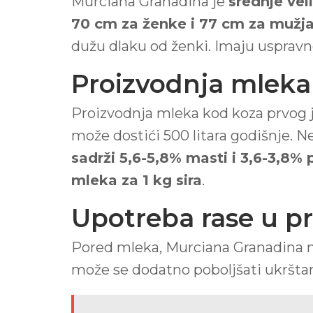
Murciana Granadina je
srednje vel
70 cm za ženke i 77 cm za mužj
dužu dlaku od ženki. Imaju uspravne
Proizvodnja mleka 
Proizvodnja mleka kod koza prvog ja
može dostići 500 litara godišnje. 
sadrži 5,6-5,8% masti i 3,6-3,8% 
mleka za 1 kg sira
.
Upotreba rase u p
Pored mleka, Murciana Granadina može
može se dodatno poboljšati ukršt