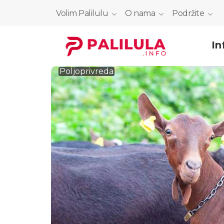
Volim Palilulu
O nama
Podržite
In
Poljoprivreda