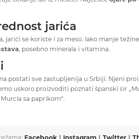
ednost jarića
 jarići se koriste i za meso. Iako manje težine
astava
, posebno minerala i vitamina.
i
 postati sve zastupljenija u Srbiji. Njeni pr
mo uskoro proizvoditi poznati španski sir „Mur
 Murcia sa paprikom“.
mrežama:
Facebook
|
Instagram
|
Twitter
|
T