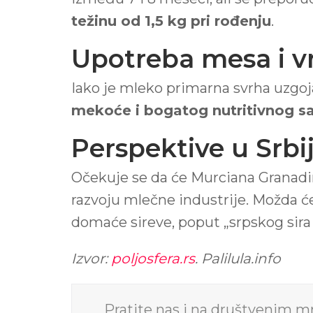
težinu od 1,5 kg pri rođenju
.
Upotreba mesa i vr
Iako je mleko primarna svrha uzgoja,
mekoće i bogatog nutritivnog s
Perspektive u Srbij
Očekuje se da će Murciana Granadina
razvoju mlečne industrije. Možda će
domaće sireve, poput „srpskog sira
Izvor:
poljosfera.rs
. Palilula.info
Pratite nas i na društvenim 