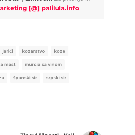
arketing [@] palilula.info
jarići
kozarstvo
koze
a mast
murcia sa vinom
za
španski sir
srpski sir