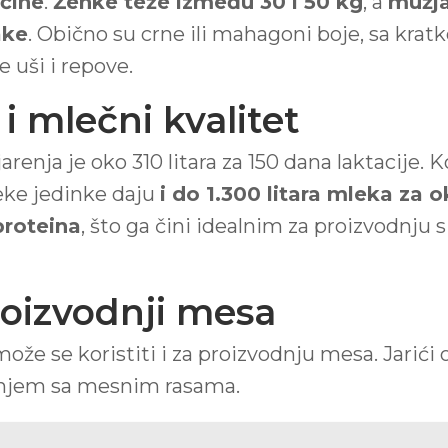
ičine
.
Ženke teže između 30 i 50 kg
, a
mužja
ake
. Obično su crne ili mahagoni boje, sa kr
 uši i repove.
i mlečni kvalitet
renja je oko 310 litara za 150 dana laktacije.
Neke jedinke daju
i do 1.300 litara mleka za 
proteina
, što ga čini idealnim za proizvodnju 
roizvodnji mesa
 se koristiti i za proizvodnju mesa. Jarići ove
anjem sa mesnim rasama.