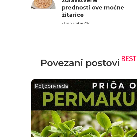
zdravstvene
prednosti ove moćne
žitarice
21. septembar 2025.
BEST
Povezani postovi
Poljoprivreda