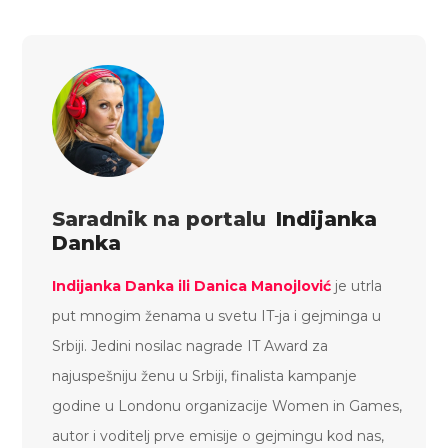
Saradnik na portalu
Indijanka
Danka
Indijanka Danka ili Danica Manojlović
je utrla
put mnogim ženama u svetu IT-ja i gejminga u
Srbiji. Jedini nosilac nagrade IT Award za
najuspešniju ženu u Srbiji, finalista kampanje
godine u Londonu organizacije Women in Games,
autor i voditelj prve emisije o gejmingu kod nas,