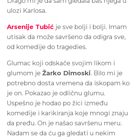
Drago mi je da sam gledala baš njega u
ulozi Karlosa.
Arsenije Tubić
je sve bolji i bolji. Imam
utisak da može savršeno da odigra sve,
od komedije do tragedies.
Glumac koji odskače svojim likom i
glumom je
Žarko Dimoski
. Bilo mi je
potrebno dosta vremena da iskopam ko
je on. Pokazao je odličnu glumu.
Uspešno je hodao po žici između
komedije i karikiranja koje mnogi znaju
da pređu. On je našao savršenu meru.
Nadam se da ću ga gledati u nekim