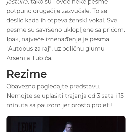
jastuka
, tako su i ovde neke pesme
potpuno drugačije zazvučale. To se
desilo kada ih otpeva ženski vokal. Sve
pesme su savršeno uklopljene sa pričom.
Ipak, najveće iznenađenje je pesma
“Autobus za raj”, uz odličnu glumu
Arsenija Tubića.
Rezime
Obavezno pogledajte predstavu.
Nemojte se uplašiti trajanja od 3 sata i 15
minuta sa pauzom jer prosto proleti!