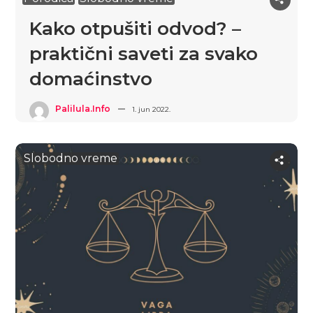
Kako otpušiti odvod? –
praktični saveti za svako
domaćinstvo
Palilula.info
1. jun 2022.
Slobodno vreme