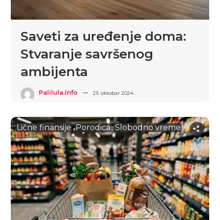
Saveti za uređenje doma:
Stvaranje savršenog
ambijenta
Palilula.info
23. oktobar 2024.
Lične finansije
Porodica
Slobodno vreme