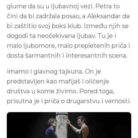
glume da su u ljubavnoj vezi. Petra to
čini da bi zadržala posao, a Aleksandar da
bi zaštitio svoj boks klub. Između njih se
dogodi ta neočekivana ljubav. Tu je i
malo ljubomore, malo prepletenih priča i
dosta šarmantnih i interesantnih scena.
Imamo i glavnog tajkuna. On je
predstavljen kao mafijaš i oličenje
društva u kome živimo. Pored toga,
prisutna je i priča o drugarstvu i vernosti.