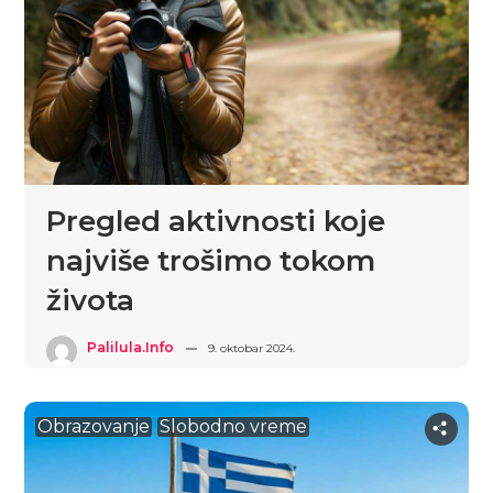
Pregled aktivnosti koje
najviše trošimo tokom
života
Palilula.info
9. oktobar 2024.
Obrazovanje
Slobodno vreme