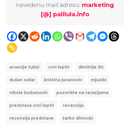
navedenu mail adresu:
marketing
[@] palilula.info
arsenije tubić
crni leptir
dimitrije ilić
dušan svilar
kristina jovanović
mjuzikl
nikola šurbanović
pozorište na terazijama
predstava crni leptir
recenzija
recenzija predstave
žarko dimoski