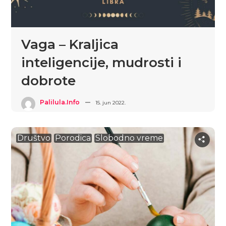
Vaga – Kraljica
inteligencije, mudrosti i
dobrote
Palilula.info
15. jun 2022.
Društvo
Porodica
Slobodno vreme