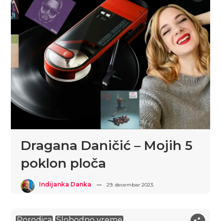
Dragana Daničić – Mojih 5
poklon ploča
Indijanka Danka
29. decembar 2023.
Porodica
Slobodno vreme