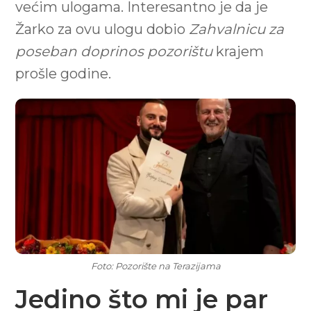
većim ulogama. Interesantno je da je
Žarko za ovu ulogu dobio
Zahvalnicu za
poseban doprinos pozorištu
krajem
prošle godine.
Foto: Pozorište na Terazijama
Jedino što mi je par