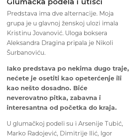
Glumačka podela i utisci
Predstava ima dve alternacije. Moja
grupa je u glavnoj ženskoj ulozi imala
Kristinu Jovanović. Uloga boksera
Aleksandra Dragina pripala je Nikoli
Šurbanoviću.
Iako predstava po nekima dugo traje,
nećete je osetiti kao opeterćenje ili
kao nešto dosadno. Biće
neverovatno pitka, zabavna i
interesantna od početka do kraja.
U glumačkoj podeli su i Arsenije Tubić,
Marko Radojević, Dimitrije Ilić, Igor