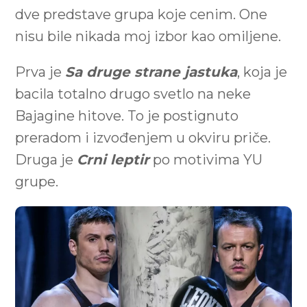
dve predstave grupa koje cenim. One
nisu bile nikada moj izbor kao omiljene.
Prva je
Sa druge strane jastuka
, koja je
bacila totalno drugo svetlo na neke
Bajagine hitove. To je postignuto
preradom i izvođenjem u okviru priče.
Druga je
Crni leptir
po motivima YU
grupe.