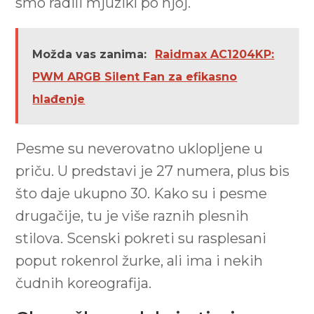
smo radili mjuzikl po njoj.
Možda vas zanima:
Raidmax AC1204KP:
PWM ARGB Silent Fan za efikasno
hlađenje
Pesme su neverovatno uklopljene u
priču. U predstavi je 27 numera, plus bis
što daje ukupno 30. Kako su i pesme
drugačije, tu je više raznih plesnih
stilova. Scenski pokreti su rasplesani
poput rokenrol žurke, ali ima i nekih
čudnih koreografija.