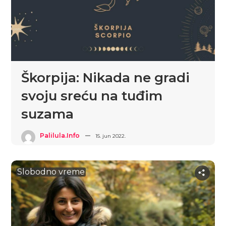
Škorpija: Nikada ne gradi
svoju sreću na tuđim
suzama
Palilula.info
15. jun 2022.
Slobodno vreme