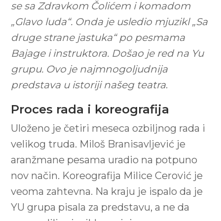
se sa Zdravkom Čolićem i komadom
„Glavo luda“. Onda je usledio mjuzikl „Sa
druge strane jastuka“ po pesmama
Bajage i instruktora. Došao je red na Yu
grupu. Ovo je najmnogoljudnija
predstava u istoriji našeg teatra
.
Proces rada i koreografija
Uloženo je četiri meseca ozbiljnog rada i
velikog truda. Miloš Branisavljević je
aranžmane pesama uradio na potpuno
nov način. Koreografija Milice Cerović je
veoma zahtevna. Na kraju je ispalo da je
YU grupa pisala za predstavu, a ne da