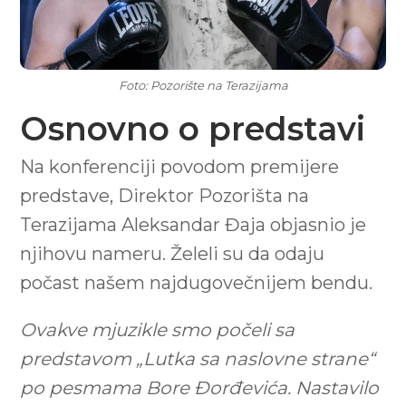
Foto: Pozorište na Terazijama
Osnovno o predstavi
Na konferenciji povodom premijere
predstave, Direktor Pozorišta na
Terazijama Aleksandar Đaja objasnio je
njihovu nameru. Želeli su da odaju
počast našem najdugovečnijem bendu.
Ovakve mjuzikle smo počeli sa
predstavom „Lutka sa naslovne strane“
po pesmama Bore Đorđevića. Nastavilo