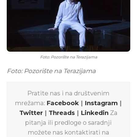
Foto: Pozorište na Terazijama
Foto: Pozorište na Terazijama
Pratite nas i na društvenim
mrežama:
Facebook
|
Instagram
|
Twitter
|
Threads
|
Linkedin
Za
pitanja ili predloge o saradnji
možete nas kontaktirati na