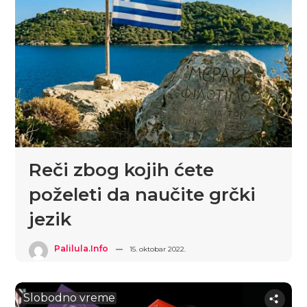
Reči zbog kojih ćete
poželeti da naučite grčki
jezik
Palilula.info
15. oktobar 2022.
Slobodno vreme