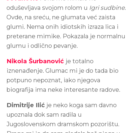
oduševljava svojom rolom u
Igri sudbine
.
Ovde, na sreću, ne glumata već zaista
glumi. Nema onih idiotskih izraza lica i
preterane mimike. Pokazala je normalnu
glumu i odlično pevanje.
Nikola Šurbanović
je totalno
iznenađenje. Glumac mi je do tada bio
potpuno nepoznat, iako njegova
biografija ima neke interesante radove.
Dimitrije Ilić
je neko koga sam davno
upoznala dok sam radila u
Jugoslovenskom dramskom pozorištu.