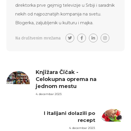
direktorka prve gejmig televizije u Srbiji i saradnik
nekih od najpoznatijih kompanija na svetu.
Blogerka, zaljubljenik u kulturu i majka.
Na društvenim mrežama
Knjižara Čičak -
Celokupna oprema na
jednom mestu
4. decembar 2023.
I italijani dolazili po
recept
4. decembar 2023.