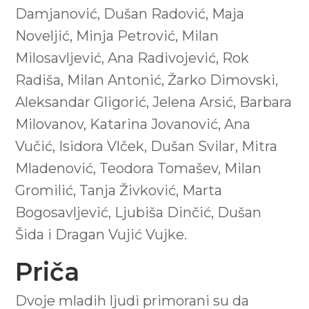
Damjanović, Dušan Radović, Maja
Noveljić, Minja Petrović, Milan
Milosavljević, Ana Radivojević, Rok
Radiša, Milan Antonić, Žarko Dimovski,
Aleksandar Gligorić, Jelena Arsić, Barbara
Milovanov, Katarina Jovanović, Ana
Vučić, Isidora Vlček, Dušan Svilar, Mitra
Mladenović, Teodora Tomašev, Milan
Gromilić, Tanja Živković, Marta
Bogosavljević, Ljubiša Dinčić, Dušan
Šida i Dragan Vujić Vujke.
Priča
Dvoje mladih ljudi primorani su da