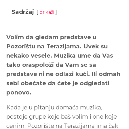
Sadržaj
prikaži
Volim da gledam predstave u
Pozorištu na Terazijama. Uvek su
nekako vesele. Muzika ume da Vas
tako oraspoloži da Vam se sa
predstave ni ne odlazi kući. Ili odmah
sebi obećate da ćete je odgledati
ponovo.
Kada je u pitanju domaća muzika,
postoje grupe koje baš volim i one koje
cenim. Pozorište na Terazijama ima čak