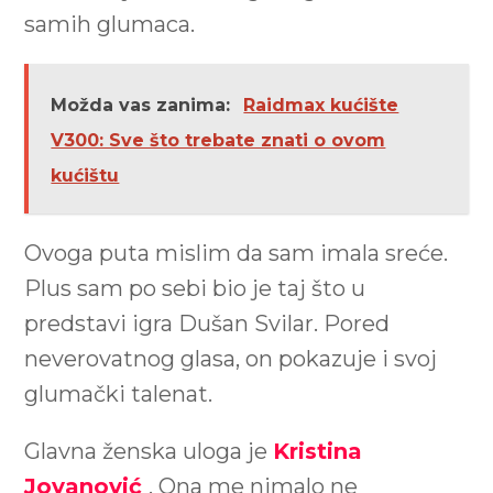
samih glumaca.
Možda vas zanima:
Raidmax kućište
V300: Sve što trebate znati o ovom
kućištu
Ovoga puta mislim da sam imala sreće.
Plus sam po sebi bio je taj što u
predstavi igra Dušan Svilar. Pored
neverovatnog glasa, on pokazuje i svoj
glumački talenat.
Glavna ženska uloga je
Kristina
Jovanović
. Ona me nimalo ne