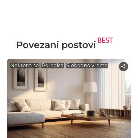
BEST
Povezani postovi
Nekretnine
Porodica
Slobodno vreme