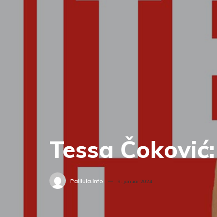
Tessa Čoković:
Palilula.info
9. januar 2024.