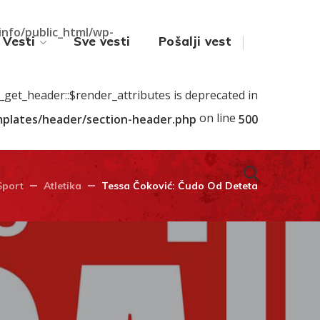
.info/public_html/wp-
Vesti
Sve vesti
Pošalji vest
s_get_header::$render_attributes is deprecated in
on line
emplates/header/section-header.php
500
Sport
Atletika
Tessa Čoković: Čudo Od Deteta