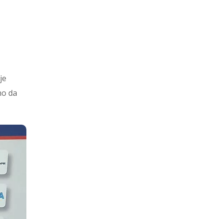
je
mo da