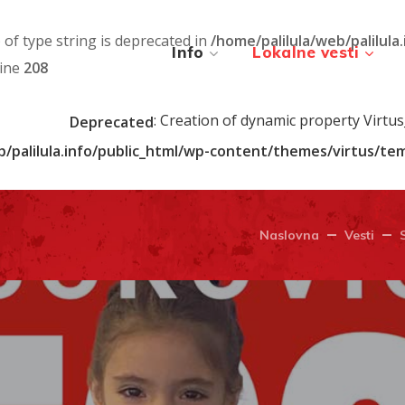
) of type string is deprecated in
/home/palilula/web/palilula
Info
Lokalne vesti
line
208
: Creation of dynamic property Virtu
Deprecated
b/palilula.info/public_html/wp-content/themes/virtus/t
Naslovna
Vesti