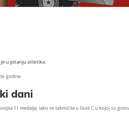
e u pitanju atletika.
te godine.
ki dani
vojila 11 medalja, iako se takmičila u školi C u kojoj su goto