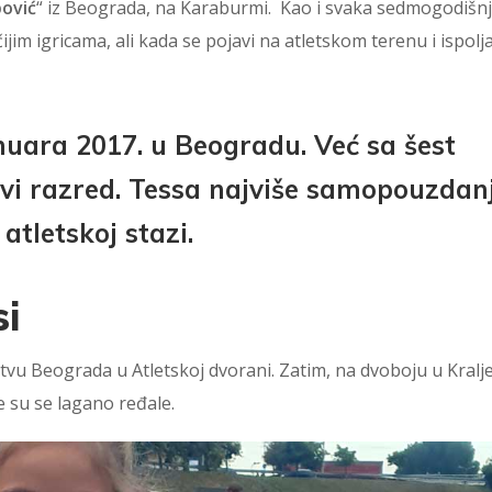
pović
“ iz Beograda, na Karaburmi. Kao i svaka sedmogodišn
čijim igricama, ali kada se pojavi na atletskom terenu i ispolj
nuara 2017. u Beogradu. Već sa šest
rvi razred. Tessa najviše samopouzdan
atletskoj stazi.
si
tvu Beograda u Atletskoj dvorani. Zatim, na dvoboju u Kralj
e su se lagano ređale.