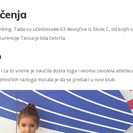
ičenja
iting. Tada su učestvovale 63 devojčice iz škole C, od kojih 
urencije Tessa je bila četvrta.
b
i za to vreme je naučila dosta toga i veoma zavolela atletiku.
ehničkih razloga morala je da se prebaci u novi klub.