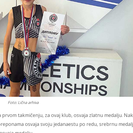
Foto: Lična arhiva
 prvom takmičenju, za ovaj klub, osvaja zlatnu medalju. Na
 preponama osvaja svoju jedanaestu po redu, srebrnu medalj
svaja medalju.