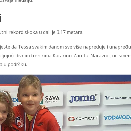
i
tni rekord skoka u dalj je 3.17 metara.
 jeste da Tessa svakim danom sve više napreduje i unapređu
aljujući divnim trenirima Katarini i Zaretu. Naravno, ne sme
daju podršku.