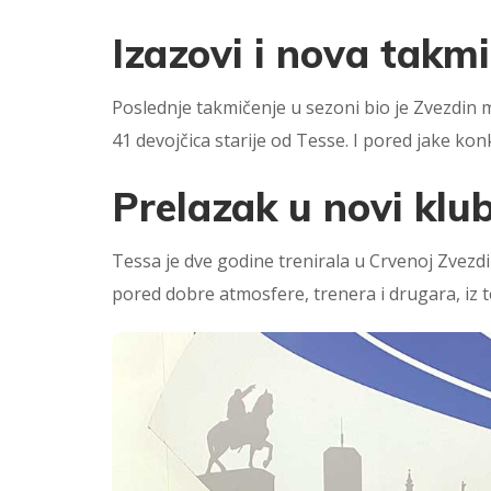
Izazovi i nova takm
Poslednje takmičenje u sezoni bio je Zvezdin m
41 devojčica starije od Tesse. I pored jake konk
Prelazak u novi klu
Tessa je dve godine trenirala u Crvenoj Zvezdi 
pored dobre atmosfere, trenera i drugara, iz t