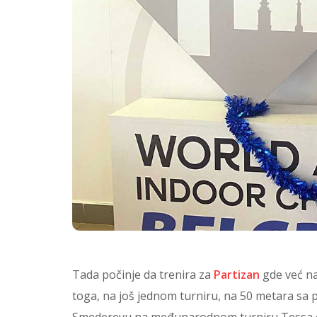
Tada počinje da trenira za
Partizan
gde već na
toga, na još jednom turniru, na 50 metara sa
Smederevu na međunarodnom turniru Tessa o