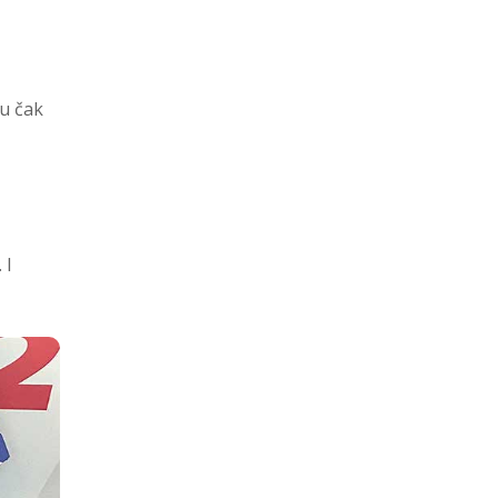
su čak
 I