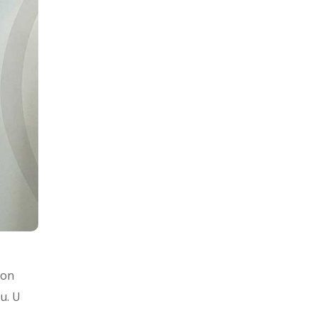
kon
u. U