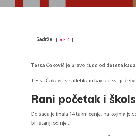
Sadržaj
prikaži
Tessa Čoković je pravo čudo od deteta kada j
Tessa Čoković se atletikom bavi od svoje četvr
Rani početak i škols
Do sada je imala 14 takmičenja, na kojima je os
bili stariji od nje…