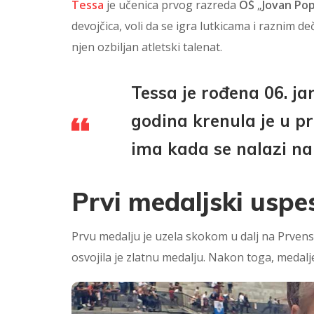
Tessa
je učenica prvog razreda
OŠ
„
Jovan Po
devojčica, voli da se igra lutkicama i raznim de
njen ozbiljan atletski talenat.
Tessa je rođena 06. ja
godina krenula je u p
ima kada se nalazi na 
Prvi medaljski uspe
Prvu medalju je uzela skokom u dalj na Prvens
osvojila je zlatnu medalju. Nakon toga, medalj