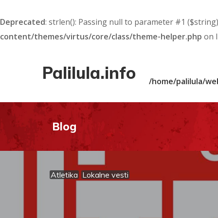
Deprecated
: strlen(): Passing null to parameter #1 ($string
content/themes/virtus/core/class/theme-helper.php
on 
Palilula.info
/home/palilula/we
Blog
Atletika
Lokalne vesti