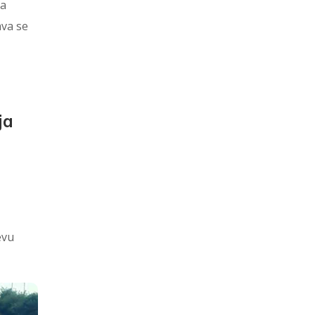
ja
ava se
ja
evu