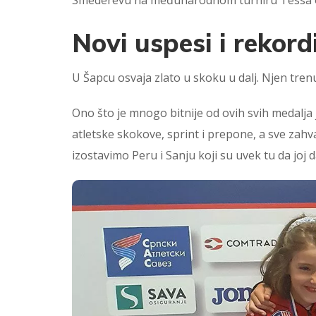
Novi uspesi i rekord
U Šapcu osvaja zlato u skoku u dalj. Njen trenu
Ono što je mnogo bitnije od ovih svih medalja
atletske skokove, sprint i prepone, a sve zahv
izostavimo Peru i Sanju koji su uvek tu da joj 