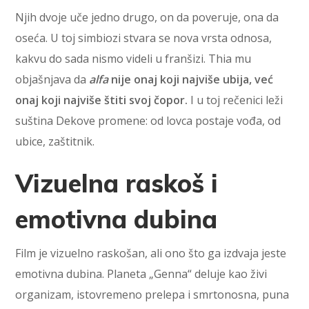
Njih dvoje uče jedno drugo, on da poveruje, ona da
oseća. U toj simbiozi stvara se nova vrsta odnosa,
kakvu do sada nismo videli u franšizi. Thia mu
objašnjava da
alfa
nije onaj koji najviše ubija, već
onaj koji najviše štiti svoj čopor.
I u toj rečenici leži
suština Dekove promene: od lovca postaje vođa, od
ubice, zaštitnik.
Vizuelna raskoš i
emotivna dubina
Film je vizuelno raskošan, ali ono što ga izdvaja jeste
emotivna dubina. Planeta „Genna“ deluje kao živi
organizam, istovremeno prelepa i smrtonosna, puna