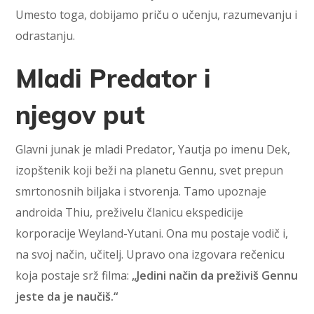
Umesto toga, dobijamo priču o učenju, razumevanju i
odrastanju.
Mladi Predator i
njegov put
Glavni junak je mladi Predator, Yautja po imenu Dek,
izopštenik koji beži na planetu Gennu, svet prepun
smrtonosnih biljaka i stvorenja. Tamo upoznaje
androida Thiu, preživelu članicu ekspedicije
korporacije Weyland-Yutani. Ona mu postaje vodič i,
na svoj način, učitelj. Upravo ona izgovara rečenicu
koja postaje srž filma:
„Jedini način da preživiš Gennu
jeste da je naučiš.“