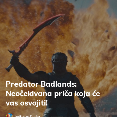
Predator Badlands:
Neočekivana priča koja će
vas osvojiti!
Indijanka Danka
7. novembar 2025.