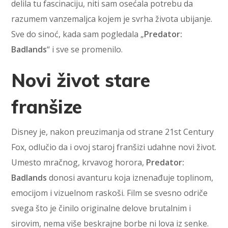
delila tu fascinaciju, niti sam osećala potrebu da
razumem vanzemaljca kojem je svrha života ubijanje.
Sve do sinoć, kada sam pogledala „
Predator:
Badlands
“ i sve se promenilo.
Novi život stare
franšize
Disney je, nakon preuzimanja od strane 21st Century
Fox, odlučio da i ovoj staroj franšizi udahne novi život.
Umesto mračnog, krvavog horora,
Predator:
Badlands
donosi avanturu koja iznenađuje toplinom,
emocijom i vizuelnom raskoši. Film se svesno odriče
svega što je činilo originalne delove brutalnim i
sirovim, nema više beskrajne borbe ni lova iz senke.