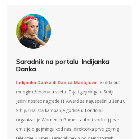
Saradnik na portalu
Indijanka
Danka
Indijanka Danka ili Danica Manojlović
je utrla put
mnogim ženama u svetu IT-ja i gejminga u Srbiji.
Jedini nosilac nagrade IT Award za najuspešniju ženu u
Srbiji, finalista kampanje godine u Londonu
organizacije Women in Games, autor i voditelj prve
emisije o gejmingu kod nas, direktorka prve gejmig
televizije u Srbiji i saradnik nekih od najpoznatijih