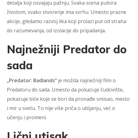
detalja koji osvajaju pažnju. Svaka scena pulsira
životom, svako stvorenje ima svrhu. Umesto prazne
akcije, gledamo razvoj lika koji prolazi put od straha
do razumevanja, od izolacije do pripadanja.
Najnežniji Predator do
sada
„Predator: Badlands“
je možda najnežniji film o
Predatoru do sada. Umesto da pokazuje čudovište,
pokazuje biće koje se bori da pronađe smisao, mesto
i mir u svetu. To nije više priča o ubijanju, već o
učenju i promeni.
Lični utisak