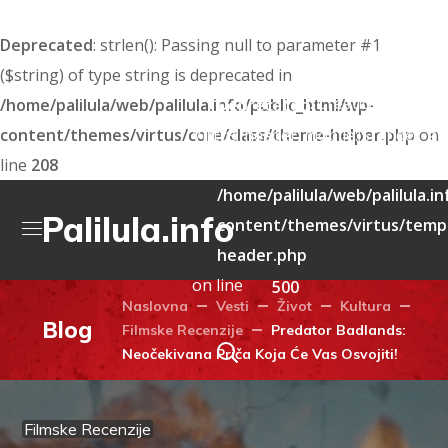
Deprecated
: strlen(): Passing null to parameter #1
($string) of type string is deprecated in
: Creation of dyna
/home/palilula/web/palilula.info/public_html/wp-
Deprecated
content/themes/virtus/core/class/theme-helper.php
Virtus_header_mobile::$render_att
on
line
208
deprecated in
/home/palilula/web/palilula.i
Palilula.info
content/themes/virtus/templ
header.php
on line
500
Naslovna
Vesti
Život
Kultura
Blog
Filmske Recenzije
Predator Badlands:
Neočekivana Priča Koja Će Vas Osvojiti!
Filmske Recenzije