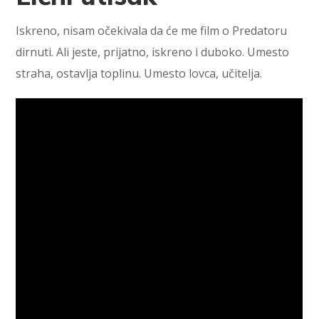
Iskreno, nisam očekivala da će me film o Predatoru
dirnuti. Ali jeste, prijatno, iskreno i duboko. Umesto
straha, ostavlja toplinu. Umesto lovca, učitelja.