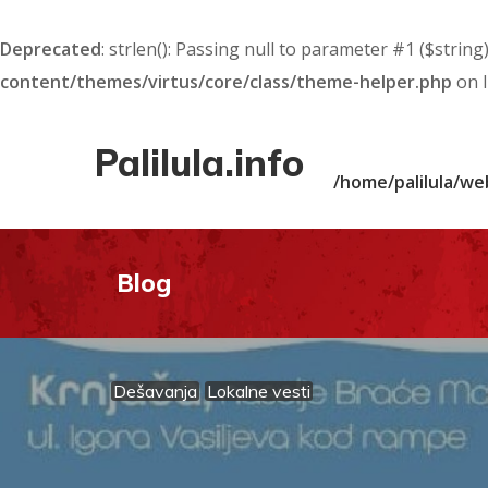
Deprecated
: strlen(): Passing null to parameter #1 ($string
content/themes/virtus/core/class/theme-helper.php
on 
Palilula.info
/home/palilula/we
Blog
Dešavanja
Lokalne vesti