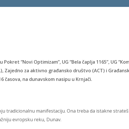
ju Pokret “Novi Optimizam”, UG “Bela čaplja 1165”, UG “Kom
EA), Zajedno za aktivno građansko društvo (ACT) i Građans
d 16 časova, na dunavskom nasipu u Krnjači.
voju tradicionalnu manifestaciju. Ona treba da istakne strateš
ažniju evropsku reku, Dunav.