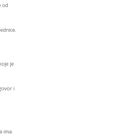
e od
jednice.
koje je
govor i
a ima.