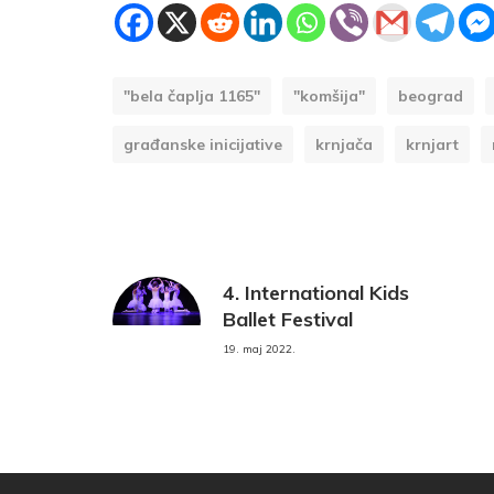
"bela čaplja 1165"
"komšija"
beograd
građanske inicijative
krnjača
krnjart
4. International Kids
Ballet Festival
19. maj 2022.