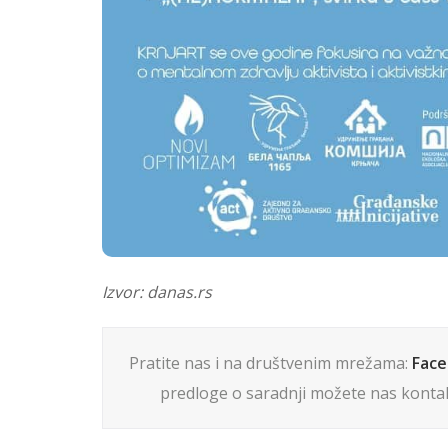
Izvor: danas.rs
Pratite nas i na društvenim mrežama:
Fac
predloge o saradnji možete nas kontak