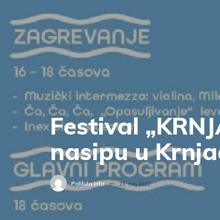
Festival „KRN
nasipu u Krnja
Palilula.info
21. maj 2022.