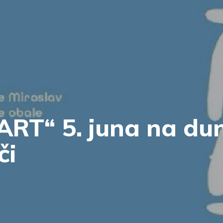
JART“ 5. juna na d
či