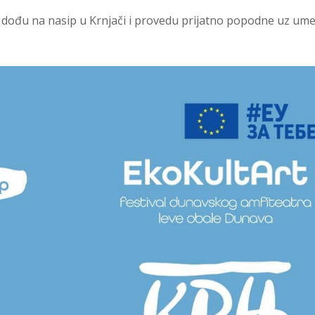
 dođu na nasip u Krnjači i provedu prijatno popodne uz ume