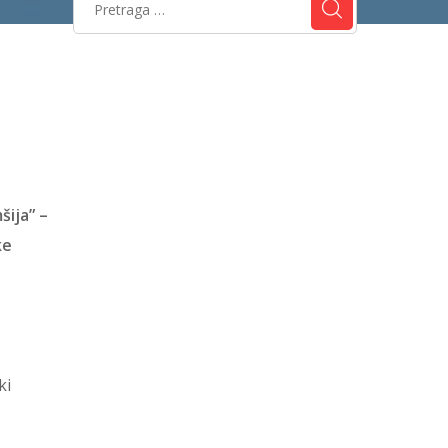
šija” –
ke
ki