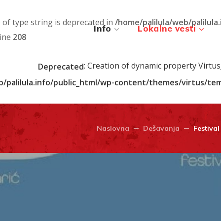
) of type string is deprecated in
/home/palilula/web/palilula
Info
Lokalne vesti
line
208
: Creation of dynamic property Virtu
Deprecated
b/palilula.info/public_html/wp-content/themes/virtus/t
Naslovna
Dešavanja
Festiva