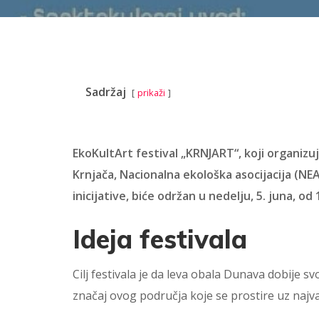
Sadržaj
prikaži
EkoKultArt festival „KRNJART“, koji organizu
Krnjača, Nacionalna ekološka asocijacija (N
inicijative, biće održan u nedelju, 5. juna, o
Ideja festivala
Cilj festivala je da leva obala Dunava dobije s
značaj ovog područja koje se prostire uz najv