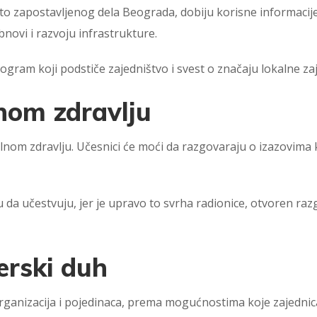
esto zapostavljenog dela Beograda, dobiju korisne informacij
bnovi i razvoju infrastrukture.
ogram koji podstiče zajedništvo i svest o značaju lokalne za
nom zdravlju
lnom zdravlju. Učesnici će moći da razgovaraju o izazovima 
 da učestvuju, jer je upravo to svrha radionice, otvoren raz
erski duh
 organizacija i pojedinaca, prema mogućnostima koje zajednic