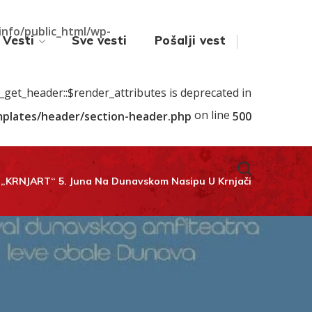
.info/public_html/wp-
Vesti
Sve vesti
Pošalji vest
s_get_header::$render_attributes is deprecated in
on line
emplates/header/section-header.php
500
l „KRNJART“ 5. Juna Na Dunavskom Nasipu U Krnjači