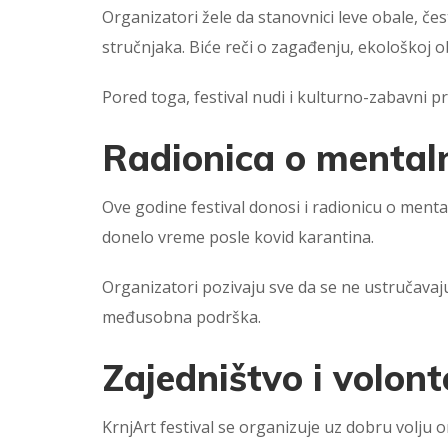
Organizatori žele da stanovnici leve obale, č
stručnjaka. Biće reči o zagađenju, ekološkoj o
Pored toga, festival nudi i kulturno-zabavni pr
Radionica o mental
Ove godine festival donosi i radionicu o menta
donelo vreme posle kovid karantina.
Organizatori pozivaju sve da se ne ustručavaju
međusobna podrška.
Zajedništvo i volont
KrnjArt festival se organizuje uz dobru volju