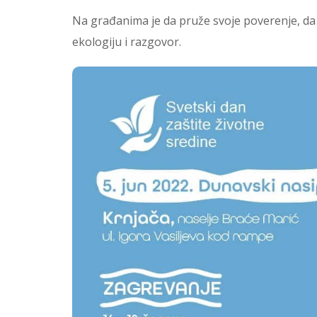
Na građanima je da pruže svoje poverenje, da
ekologiju i razgovor.