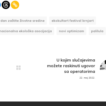
dan zaštite životne sredine
ekokultart festival krnjart
nacionalna ekološka asocijacija
novi optimizam
palilula
U kojim slučajevima
možete raskinuti ugovor
sa operatorima
22. maj 2022.