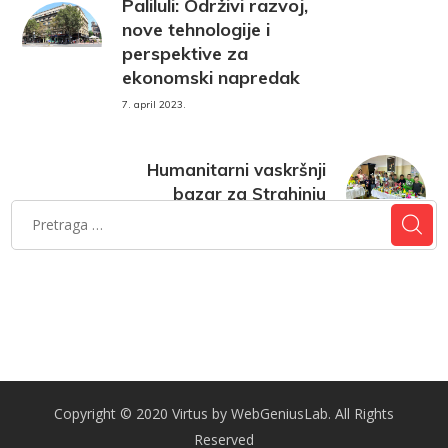
Paliluli: Održivi razvoj,
nove tehnologije i
perspektive za
ekonomski napredak
7. april 2023.
Humanitarni vaskršnji
bazar za Strahinju
7. april 2023.
Copyright © 2020 Virtus by WebGeniusLab. All Rights
Reserved