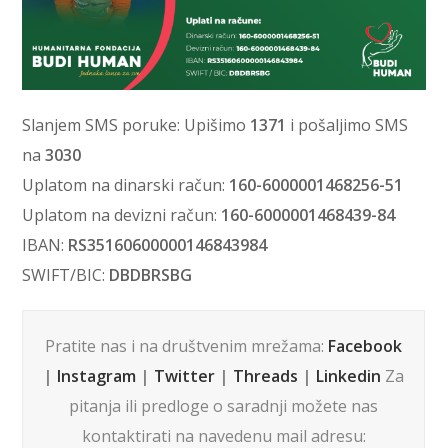
Slanjem SMS poruke: Upišimo
1371
i pošaljimo SMS
na
3030
Uplatom na dinarski račun:
160-6000001468256-51
Uplatom na devizni račun:
160-6000001468439-84
IBAN:
RS35160600000146843984
SWIFT/BIC:
DBDBRSBG
Pratite nas i na društvenim mrežama:
Facebook
|
Instagram
|
Twitter
|
Threads
|
Linkedin
Za
pitanja ili predloge o saradnji možete nas
kontaktirati na navedenu mail adresu: