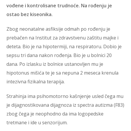
vođene i kontrolisane trudnoće. Na rođenju je
ostao bez kiseonika.
Zbog neonatalne asfiksije odmah po rođenju je
prebačen na Institut za zdravstvenu zaštitu majke i
deteta. Bio je na hipotermiji, na respiratoru. Dobio je
sepsu tri dana nakon rođenja. Bio je u bolnici 20
dana. Po izlasku iz bolnice ustanovljen mu je
hipotonus mišića te je sa nepuna 2 meseca krenula
intezivna fizikalna terapija.
Strahinja ima psihomotorno kašnjenje usled čega mu
je dijagnostikovana dijagnoza iz spectra autizma (F83)
zbog čega je neophodno da ima logopedske
tretmane i ide u senzorijum.