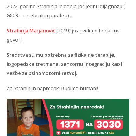
2022. godine Strahinja je dobio još jednu dijagnozu (
G809 – cerebralna paraliza) .
Strahinja Marjanović
(2019) još uvek ne hoda i ne
govori.
Sredstva su mu potrebna za fizikalne terapije,
logopedske tretmane, senzornu integraciju kao i
vežbe za psihomotorni razvoj
.
Za Strahinjin napredak! Budimo humani!