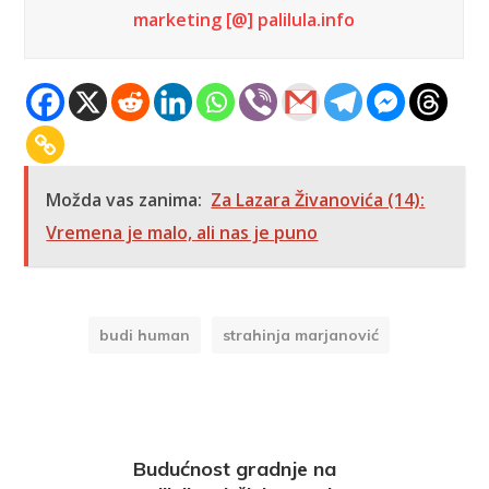
marketing [@] palilula.info
Možda vas zanima:
Za Lazara Živanovića (14):
Vremena je malo, ali nas je puno
budi human
strahinja marjanović
Budućnost gradnje na