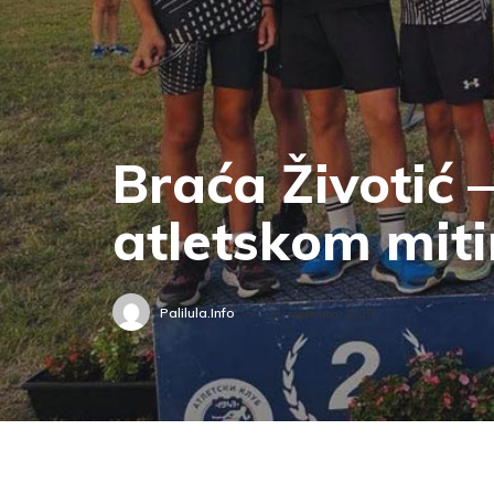
Braća Životić –
atletskom mit
Palilula.info
16. septembar 2025.