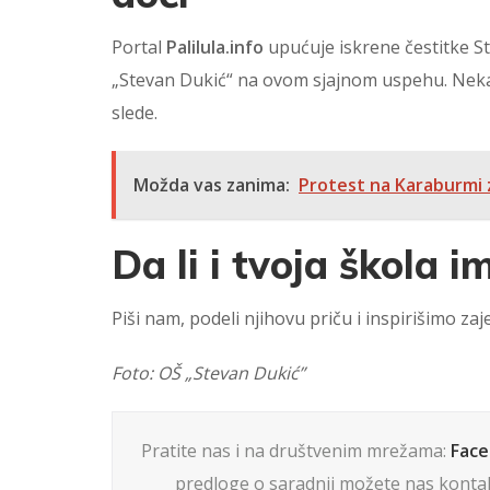
Portal
Palilula.info
upućuje iskrene čestitke St
„Stevan Dukić“ na ovom sjajnom uspehu. Neka 
slede.
Možda vas zanima:
Protest na Karaburmi 
Da li i tvoja škola 
Piši nam, podeli njihovu priču i inspirišimo z
Foto: OŠ „Stevan Dukić”
Pratite nas i na društvenim mrežama:
Fac
predloge o saradnji možete nas kontak