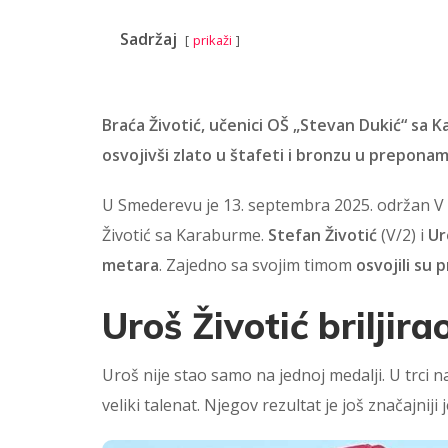
Sadržaj
prikaži
Braća Životić, učenici OŠ „Stevan Dukić“ sa 
osvojivši zlato u štafeti i bronzu u preponam
U Smederevu je 13. septembra 2025. održan V 
Životić sa Karaburme.
Stefan Životić
(V/2) i
Ur
metara
. Zajedno sa svojim timom
osvojili su
Uroš Životić briljir
Uroš nije stao samo na jednoj medalji. U trci 
veliki talenat. Njegov rezultat je još značajniji