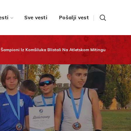
esti
Sve vesti
Pošalji vest
– Šampioni Iz Komšiluka Blistali Na Atletskom Mitingu