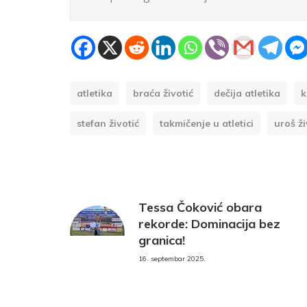
atletika
braća životić
dečija atletika
k
stefan životić
takmičenje u atletici
uroš ži
Tessa Čoković obara
rekorde: Dominacija bez
granica!
16. septembar 2025.