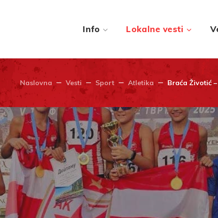
Info
Lokalne vesti
V
Naslovna
Vesti
Sport
Atletika
Braća Životić 