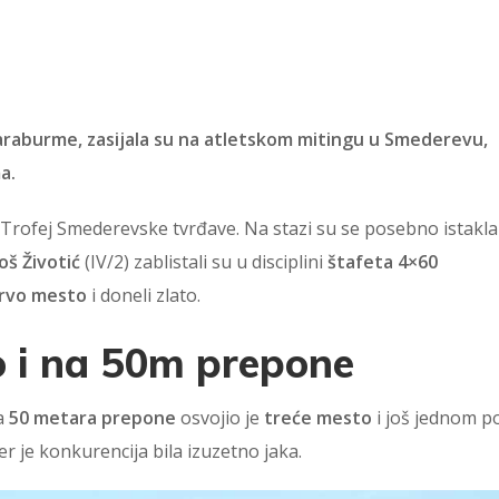
Karaburme, zasijala su na atletskom mitingu u Smederevu,
a.
Trofej Smederevske tvrđave. Na stazi su se posebno istakla
oš Životić
(IV/2) zablistali su u disciplini
štafeta 4×60
 prvo mesto
i doneli zlato.
ao i na 50m prepone
na
50 metara prepone
osvojio je
treće mesto
i još jednom 
 jer je konkurencija bila izuzetno jaka.