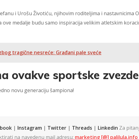
efanu i Urošu Životiću, njihovim roditeljima i nastavnicima 
ove medalje budu samo inspiracija velikim atletskim koraci
zbog tragične nesreće: Građani pale sveće
ima ovakve sportske zvezde
ajedno novu generaciju šampiona!
ebook
|
Instagram
|
Twitter
|
Threads
|
Linkedin
Za pitanja
tirati na navedenu mail adresu:
marketing [@] palilula.info