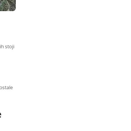
h stoji
ostale
e