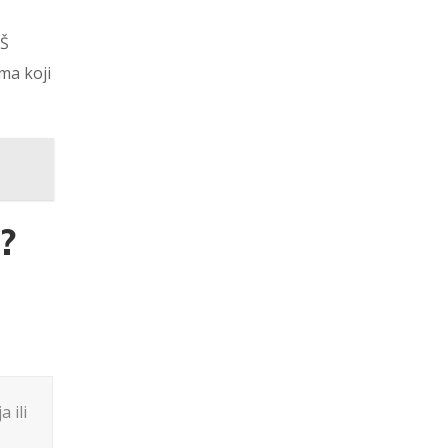
OŠ
ma koji
?
 ili