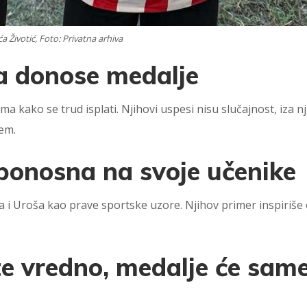
a Životić, Foto: Privatna arhiva
na donose medalje
kako se trud isplati. Njihovi uspesi nisu slučajnost, iza nji
em.
ponosna na svoje učenike
i Uroša kao prave sportske uzore. Njihov primer inspiriše 
ite vredno, medalje će sam