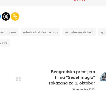
araburma
mladi atletičari srbija
oš „stevan dukić“
spo
votić
Beogradska premijera
filma "Sedef magla"
zakazana za 1. oktobar
16. septembar 2025.