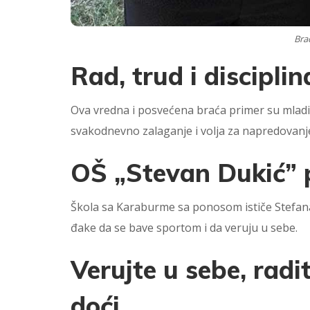
Brać
Rad, trud i discipli
Ova vredna i posvećena braća primer su mladima 
svakodnevno zalaganje i volja za napredovanj
OŠ „Stevan Dukić” 
Škola sa Karaburme sa ponosom ističe Stefana 
đake da se bave sportom i da veruju u sebe.
Verujte u sebe, rad
doći