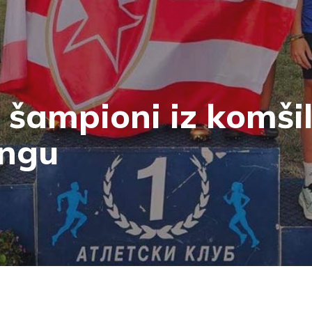
 šampioni iz komšil
ingu