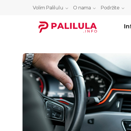
Volim Palilulu
O nama
Podržite
In