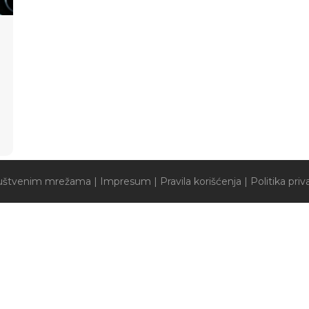
društvenim mrežama
|
Impresum
|
Pravila korišćenja
|
Politika priv