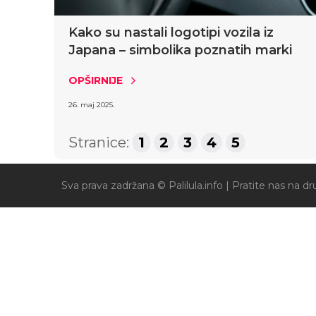
Kako su nastali logotipi vozila iz
Japana – simbolika poznatih marki
OPŠIRNIJE
26. maj 2025.
Stranice:
1
2
3
4
5
Sva prava zadržana © Palilula.info |
Pratite nas na 