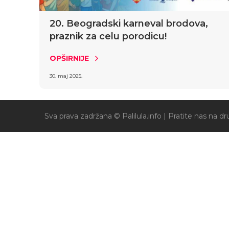
20. Beogradski karneval brodova,
praznik za celu porodicu!
OPŠIRNIJE
30. maj 2025.
Sva prava zadržana © Palilula.info |
Pratite nas na 