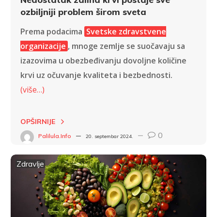
ozbiljniji problem širom sveta
Prema podacima
Svetske zdravstvene
organizacije
, mnoge zemlje se suočavaju sa
izazovima u obezbeđivanju dovoljne količine
krvi uz očuvanje kvaliteta i bezbednosti.
(više…)
OPŠIRNIJE
0
Palilula.info
20. septembar 2024.
Zdravlje