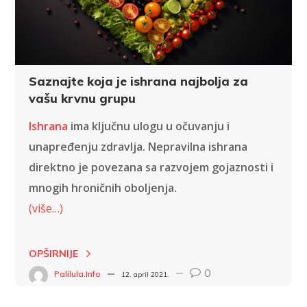
Saznajte koja je ishrana najbolja za
vašu krvnu grupu
Ishrana
ima ključnu ulogu u očuvanju i
unapređenju zdravlja. Nepravilna ishrana
direktno je povezana sa razvojem gojaznosti i
mnogih hroničnih oboljenja.
(više…)
OPŠIRNIJE
0
Palilula.info
12. april 2021.