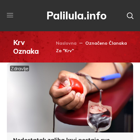
Palilula.info
Krv
Naslovna
Označeno Članaka
Oznaka
Za "Krv"
Zdravlje
Nedostatak zaliha krvi postaje sve