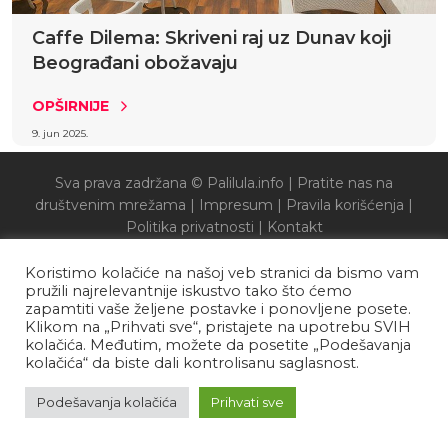
Caffe Dilema: Skriveni raj uz Dunav koji
Beograđani obožavaju
OPŠIRNIJE
9. jun 2025.
Sva prava zadržana © Palilula.info |
Pratite nas na
društvenim mrežama
|
Impresum
|
Pravila korišćenja
|
Politika privatnosti
|
Kontakt
Koristimo kolačiće na našoj veb stranici da bismo vam
pružili najrelevantnije iskustvo tako što ćemo
zapamtiti vaše željene postavke i ponovljene posete.
Klikom na „Prihvati sve“, pristajete na upotrebu SVIH
kolačića. Međutim, možete da posetite „Podešavanja
kolačića“ da biste dali kontrolisanu saglasnost.
Podešavanja kolačića
Prihvati sve