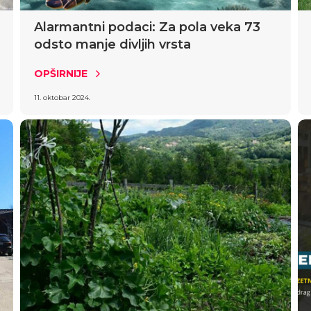
Alarmantni podaci: Za pola veka 73
odsto manje divljih vrsta
OPŠIRNIJE
11. oktobar 2024.