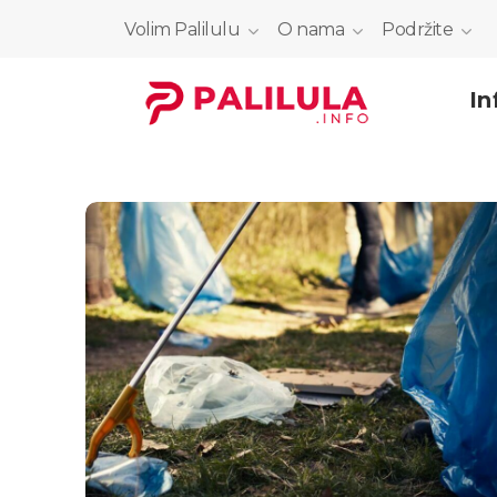
Volim Palilulu
O nama
Podržite
In