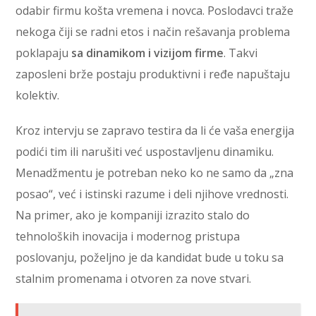
odabir firmu košta vremena i novca. Poslodavci traže
nekoga čiji se radni etos i način rešavanja problema
poklapaju
sa dinamikom i vizijom firme
. Takvi
zaposleni brže postaju produktivni i ređe napuštaju
kolektiv.
Kroz intervju se zapravo testira da li će vaša energija
podići tim ili narušiti već uspostavljenu dinamiku.
Menadžmentu je potreban neko ko ne samo da „zna
posao“, već i istinski razume i deli njihove vrednosti.
Na primer, ako je kompaniji izrazito stalo do
tehnoloških inovacija i modernog pristupa
poslovanju, poželjno je da kandidat bude u toku sa
stalnim promenama i otvoren za nove stvari.