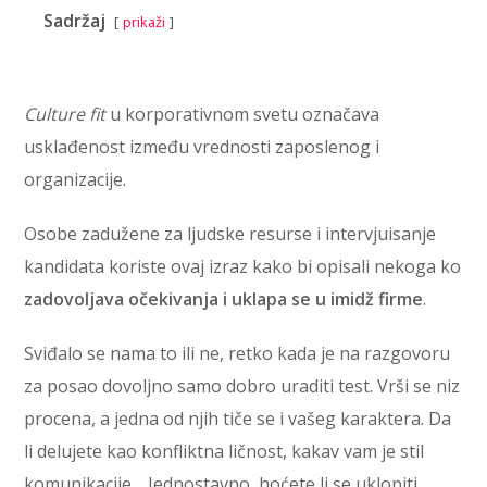
Sadržaj
prikaži
Culture fit
u korporativnom svetu označava
usklađenost između vrednosti zaposlenog i
organizacije.
Osobe zadužene za ljudske resurse i intervjuisanje
kandidata koriste ovaj izraz kako bi opisali nekoga ko
zadovoljava očekivanja i uklapa se u imidž firme
.
Sviđalo se nama to ili ne, retko kada je na razgovoru
za posao dovoljno samo dobro uraditi test. Vrši se niz
procena, a jedna od njih tiče se i vašeg karaktera. Da
li delujete kao konfliktna ličnost, kakav vam je stil
komunikacije… Jednostavno, hoćete li se uklopiti.