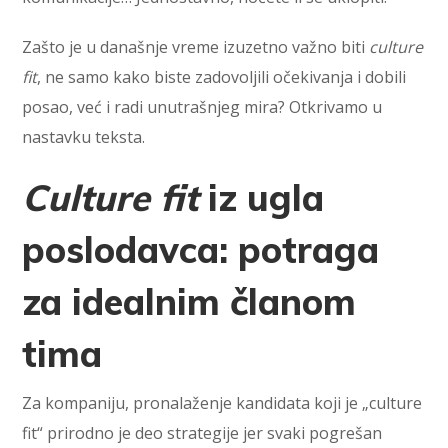
Zašto je u današnje vreme izuzetno važno biti
culture
fit
, ne samo kako biste zadovoljili očekivanja i dobili
posao, već i radi unutrašnjeg mira? Otkrivamo u
nastavku teksta.
Culture fit
iz ugla
poslodavca: potraga
za idealnim članom
tima
Za kompaniju, pronalaženje kandidata koji je „culture
fit“ prirodno je deo strategije jer svaki pogrešan