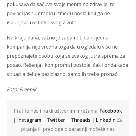
pokušava da sačuva svoje mentalno zdravlje, te
povlači jasnu granicu između posla koji ga ne
ispunjava i ostatka svog života.
Na kraju dana, važno je zapamtiti da ni jedna
kompanija nije vredna toga da u ogledalu više ne
prepoznajete osobu koja se svakog jutra sprema za
posao. Rešenja i kompromisi postoje, čak i onda kada
situacija deluje bezizlazno, samo ih treba pronaći.
Foto: Freepik
Pratite nas i na društvenim mrežama:
Facebook
|
Instagram
|
Twitter
|
Threads
|
Linkedin
Za
pitanja ili predloge o saradnji možete nas