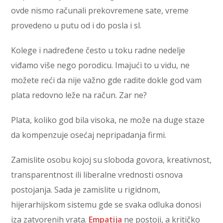
ovde nismo računali prekovremene sate, vreme
provedeno u putu od i do posla i sl.
Kolege i nadređene često u toku radne nedelje
viđamo više nego porodicu. Imajući to u vidu, ne
možete reći da nije važno gde radite dokle god vam
plata redovno leže na račun. Zar ne?
Plata, koliko god bila visoka, ne može na duge staze
da kompenzuje osećaj nepripadanja firmi.
Zamislite osobu kojoj su sloboda govora, kreativnost,
transparentnost ili liberalne vrednosti osnova
postojanja. Sada je zamislite u rigidnom,
hijerarhijskom sistemu gde se svaka odluka donosi
iza zatvorenih vrata.
Empatija
ne postoji, a kritičko