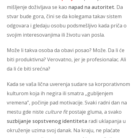
mišljenje doživljava se kao
napad na autoritet
. Da
stvar bude gora, čini se da kolegama takav sistem
odgovara i gledaju osobu podsmešljivo kada priča o
svojim interesovanjima ili životu van posla.
Može li takva osoba da obavi posao? Može. Da li će
biti produktivna? Verovatno, jer je profesionalac. Ali
da li će biti srećna?
Kada se vaša lična uverenja sudare sa korporativnom
kulturom koja ih negira ili smatra „gubljenjem
vremena”, počinje pad motivacije. Svaki radni dan na
mestu gde niste
culture fit
postaje gluma, a svako
suzbijanje sopstvenog identiteta
radi uklapanja u
okruženje uzima svoj danak. Na kraju, ne plaćate