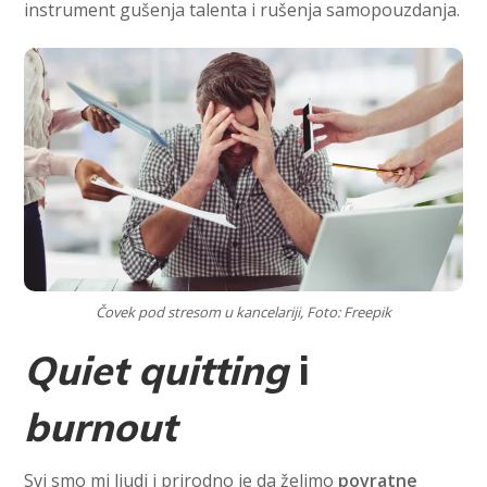
instrument gušenja talenta i rušenja samopouzdanja.
Čovek pod stresom u kancelariji, Foto: Freepik
Quiet quitting
i
burnout
Svi smo mi ljudi i prirodno je da želimo
povratne