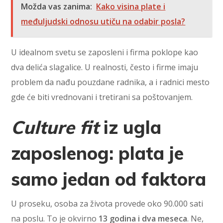
Možda vas zanima:
Kako visina plate i
međuljudski odnosu utiču na odabir posla?
U idealnom svetu se zaposleni i firma poklope kao
dva delića slagalice. U realnosti, često i firme imaju
problem da nađu pouzdane radnika, a i radnici mesto
gde će biti vrednovani i tretirani sa poštovanjem.
Culture fit
iz ugla
zaposlenog: plata je
samo jedan od faktora
U proseku, osoba za života provede oko 90.000 sati
na poslu. To je okvirno
13 godina i dva meseca
. Ne,