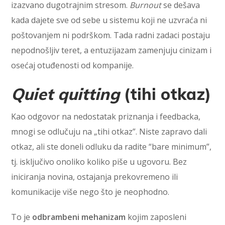
izazvano dugotrajnim stresom.
Burnout
se dešava
kada dajete sve od sebe u sistemu koji ne uzvraća ni
poštovanjem ni podrškom. Tada radni zadaci postaju
nepodnošljiv teret, a entuzijazam zamenjuju cinizam i
osećaj otuđenosti od kompanije.
Quiet quitting
(tihi otkaz)
Kao odgovor na nedostatak priznanja i feedbacka,
mnogi se odlučuju na „tihi otkaz”. Niste zapravo dali
otkaz, ali ste doneli odluku da radite “bare minimum”,
tj. isključivo onoliko koliko piše u ugovoru. Bez
iniciranja novina, ostajanja prekovremeno ili
komunikacije više nego što je neophodno.
To je
odbrambeni mehanizam
kojim zaposleni