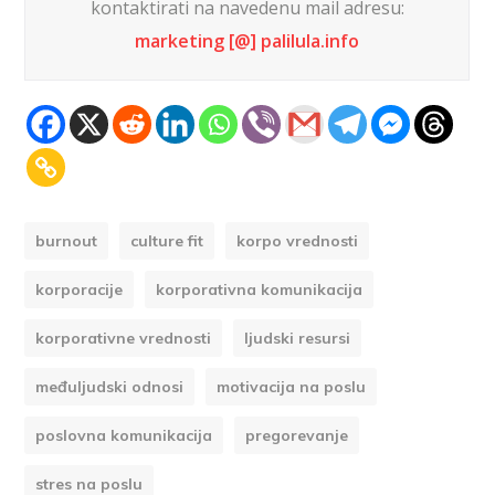
kontaktirati na navedenu mail adresu:
marketing [@] palilula.info
burnout
culture fit
korpo vrednosti
korporacije
korporativna komunikacija
korporativne vrednosti
ljudski resursi
međuljudski odnosi
motivacija na poslu
poslovna komunikacija
pregorevanje
stres na poslu