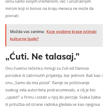
cenu samo svojim vremenom, već i unutrašnjim
mirom koji ni bonus na kraju meseca ne može da
povrati.
Možda vas zanima:
Koje osobine krase istinski
kulturne ljude?
„Ćuti. Ne talasaj.”
Ovu čuvenu rečenicu mnogi su čuli od članova
porodice ili zabrinutih prijatelja, bar jednom. Baš kao i
onu „Samo da ima posla”. Ranije se poštovanje
svakog vida autoriteta podrazumevalo, a cilj je bio
„upasti” u firmu i ostati u njoj do penzije. Svaka žalba
ili pritužba od strane radnika gledala se kao njegova