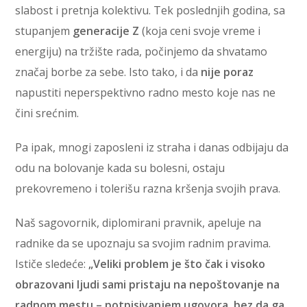
slabost i pretnja kolektivu. Tek poslednjih godina, sa
stupanjem
generacije Z
(koja ceni svoje vreme i
energiju) na tržište rada, počinjemo da shvatamo
značaj borbe za sebe. Isto tako, i da
nije poraz
napustiti neperspektivno radno mesto koje nas ne
čini srećnim.
Pa ipak, mnogi zaposleni iz straha i danas odbijaju da
odu na bolovanje kada su bolesni, ostaju
prekovremeno i tolerišu razna kršenja svojih prava.
Naš sagovornik, diplomirani pravnik, apeluje na
radnike da se upoznaju sa svojim radnim pravima.
Ističe sledeće:
„Veliki problem je što čak i visoko
obrazovani ljudi sami pristaju na nepoštovanje na
radnom mestu – potpisivanjem ugovora, bez da ga