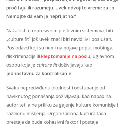
pročitaju ili razumeju. Uvek odvojite vreme za to.
Nemojte da vam je neprijatno.”
Nažalost, u represivnim poslovnim sistemima, biti
„culture fit” još uvek znači biti nevidljiv i poslušan.
Poslodavci koji su nemi na pojave poput mobinga,
diskriminacije ili
kleptomanije na poslu
, uglavnom
osobu koja je
culture fit
doživljavaju kao
jednostavnu za kontrolisanje
.
Svaku nepredviđenu okolnost i odstupanje od
naviknutog ponašanja doživljavaju kao napad na
autoritet, a ne priliku za gajenje kulture komunicije i
razmenu mišljenja. Organizaciona kultura tada
prestaje da bude kohezivni faktor i postaje