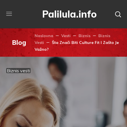
Palilula.info
Naslovna
Vesti
Biznis
Biznis
Blog
Vesti
Šta Znači Biti Culture Fit I Zašto Je
Važno?
Biznis vesti