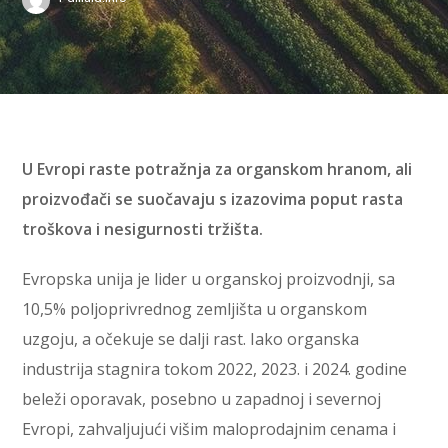
U Evropi raste potražnja za organskom hranom, ali
proizvođači se suočavaju s izazovima poput rasta
troškova i nesigurnosti tržišta.
Evropska unija je lider u organskoj proizvodnji, sa
10,5% poljoprivrednog zemljišta u organskom
uzgoju, a očekuje se dalji rast. Iako organska
industrija stagnira tokom 2022, 2023. i 2024. godine
beleži oporavak, posebno u zapadnoj i severnoj
Evropi, zahvaljujući višim maloprodajnim cenama i