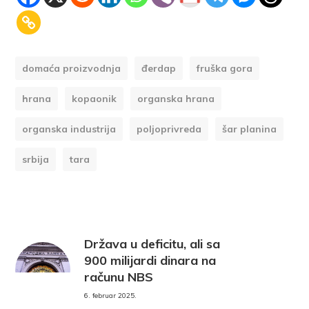
domaća proizvodnja
đerdap
fruška gora
hrana
kopaonik
organska hrana
organska industrija
poljoprivreda
šar planina
srbija
tara
Država u deficitu, ali sa
900 milijardi dinara na
računu NBS
6. februar 2025.