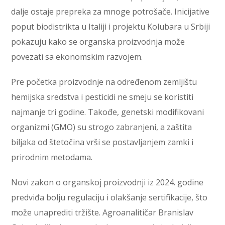
dalje ostaje prepreka za mnoge potrošače. Inicijative
poput biodistrikta u Italiji i projektu Kolubara u Srbiji
pokazuju kako se organska proizvodnja može
povezati sa ekonomskim razvojem.
Pre početka proizvodnje na određenom zemljištu
hemijska sredstva i pesticidi ne smeju se koristiti
najmanje tri godine. Takođe, genetski modifikovani
organizmi (GMO) su strogo zabranjeni, a zaštita
biljaka od štetočina vrši se postavljanjem zamki i
prirodnim metodama.
Novi zakon o organskoj proizvodnji iz 2024. godine
predviđa bolju regulaciju i olakšanje sertifikacije, što
može unaprediti tržište. Agroanalitičar Branislav