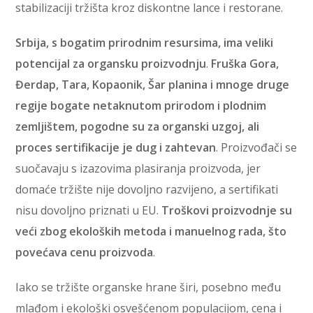
stabilizaciji tržišta kroz diskontne lance i restorane.
Srbija, s bogatim prirodnim resursima, ima veliki
potencijal za organsku proizvodnju
.
Fruška Gora,
Đerdap, Tara, Kopaonik, Šar planina i mnoge druge
regije bogate netaknutom prirodom i plodnim
zemljištem, pogodne su za organski uzgoj, ali
proces sertifikacije je dug i zahtevan
. Proizvođači se
suočavaju s izazovima plasiranja proizvoda, jer
domaće tržište nije dovoljno razvijeno, a sertifikati
nisu dovoljno priznati u EU.
Troškovi proizvodnje su
veći zbog ekoloških metoda i manuelnog rada, što
povećava cenu proizvoda
.
Iako se tržište organske hrane širi, posebno među
mlađom i ekološki osvešćenom populacijom, cena i