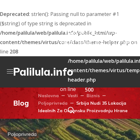
Deprecated
: strlen(): Passing null to parameter #1
($string) of type string is deprecated in
: Creation of dyna
/home/palilula/web/palilula.info/public_html/wp-
Deprecated
content/themes/virtus/core/class/theme-helper.php
Virtus_header_mobile::$render_att
on
line
208
deprecated in
/home/palilula/web/palilula.i
Palilula.info
content/themes/virtus/templ
header.php
on line
500
Naslovna
Vesti
Biznis
Blog
Poljoprivreda
Srbija Nudi 35 Lokacija
Idealnih Za Organsku Proizvodnju Hrane
Poljoprivreda