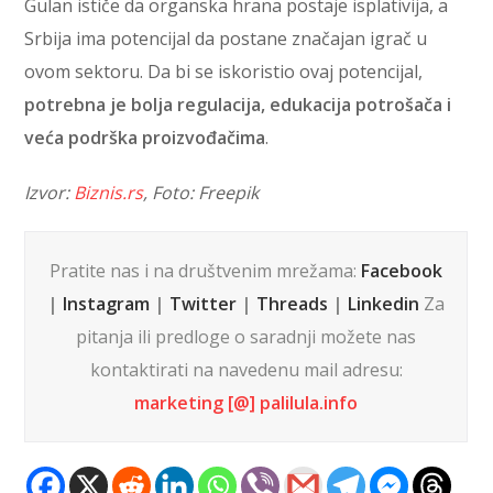
Gulan ističe da organska hrana postaje isplativija, a
Srbija ima potencijal da postane značajan igrač u
ovom sektoru. Da bi se iskoristio ovaj potencijal,
potrebna je bolja regulacija, edukacija potrošača i
veća podrška proizvođačima
.
Izvor:
Biznis.rs
, Foto: Freepik
Pratite nas i na društvenim mrežama:
Facebook
|
Instagram
|
Twitter
|
Threads
|
Linkedin
Za
pitanja ili predloge o saradnji možete nas
kontaktirati na navedenu mail adresu:
marketing [@] palilula.info