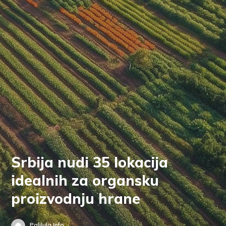
Srbija nudi 35 lokacija
idealnih za organsku
proizvodnju hrane
Palilula.info
6. februar 2025.