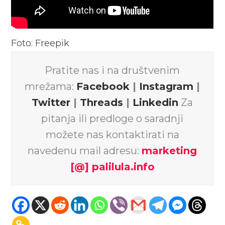
Foto: Freepik
Pratite nas i na društvenim
mrežama:
Facebook
|
Instagram
|
Twitter
|
Threads
|
Linkedin
Za
pitanja ili predloge o saradnji
možete nas kontaktirati na
navedenu mail adresu:
marketing
[@] palilula.info