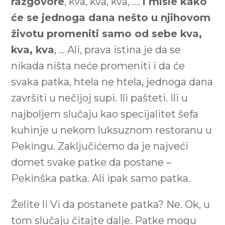
razgovore
, kva, kva, kva, ….
i misle kako
će se jednoga dana nešto u njihovom
životu promeniti samo od sebe kva,
kva, kva
, … Ali, prava istina je da se
nikada ništa neće promeniti i da će
svaka patka, htela ne htela, jednoga dana
završiti u nečijoj supi. Ili pašteti. Ili u
najboljem slučaju kao specijalitet šefa
kuhinje u nekom luksuznom restoranu u
Pekingu. Zaključićemo da je najveći
domet svake patke da postane –
Pekinška patka. Ali ipak samo patka.
Želite li Vi da postanete patka? Ne. Ok, u
tom slučaju čitajte dalje. Patke mogu