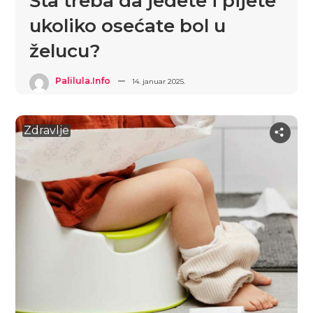
Šta treba da jedete i pijete
ukoliko osećate bol u
želucu?
Palilula.info
14. januar 2025.
Zdravlje