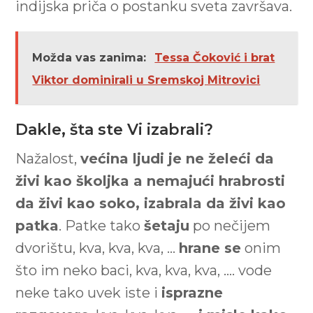
indijska priča o postanku sveta završava.
Možda vas zanima:
Tessa Čoković i brat
Viktor dominirali u Sremskoj Mitrovici
Dakle, šta ste Vi izabrali?
Nažalost,
većina ljudi je ne želeći da
živi kao školjka a nemajući hrabrosti
da živi kao soko, izabrala da živi kao
patka
. Patke tako
šetaju
po nečijem
dvorištu, kva, kva, kva, …
hrane se
onim
što im neko baci, kva, kva, kva, …. vode
neke tako uvek iste i
isprazne