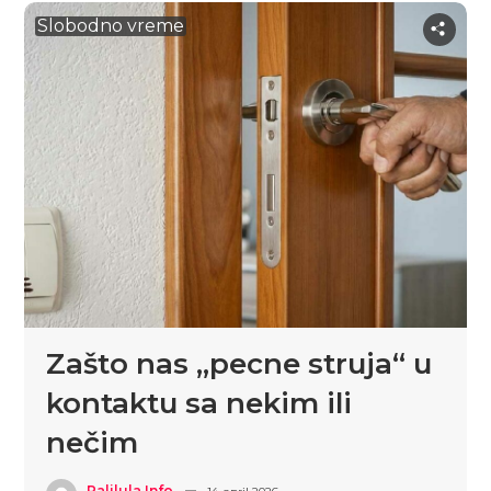
Slobodno vreme
Zašto nas „pecne struja“ u
kontaktu sa nekim ili
nečim
Palilula.info