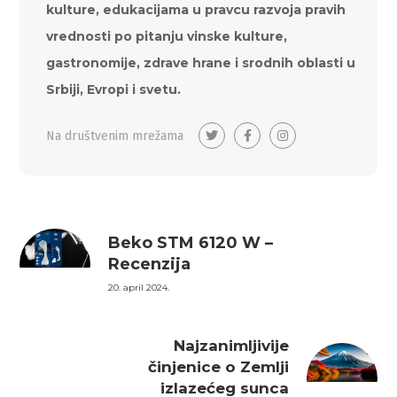
kulture, edukacijama u pravcu razvoja pravih
vrednosti po pitanju vinske kulture,
gastronomije, zdrave hrane i srodnih oblasti u
Srbiji, Evropi i svetu.
Na društvenim mrežama
Beko STM 6120 W –
Recenzija
20. april 2024.
Najzanimljivije
činjenice o Zemlji
izlazećeg sunca