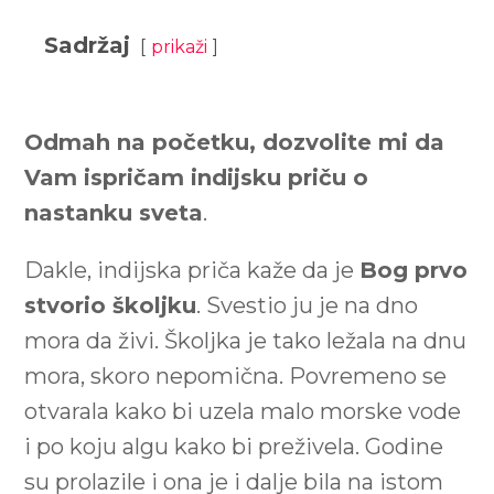
Sadržaj
prikaži
Odmah na početku, dozvolite mi da
Vam ispričam indijsku priču o
nastanku sveta
.
Dakle, indijska priča kaže da je
Bog prvo
stvorio školjku
. Svestio ju je na dno
mora da živi. Školjka je tako ležala na dnu
mora, skoro nepomična. Povremeno se
otvarala kako bi uzela malo morske vode
i po koju algu kako bi preživela. Godine
su prolazile i ona je i dalje bila na istom