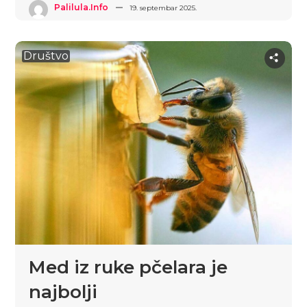
Palilula.info
19. septembar 2025.
Društvo
Med iz ruke pčelara je
najbolji