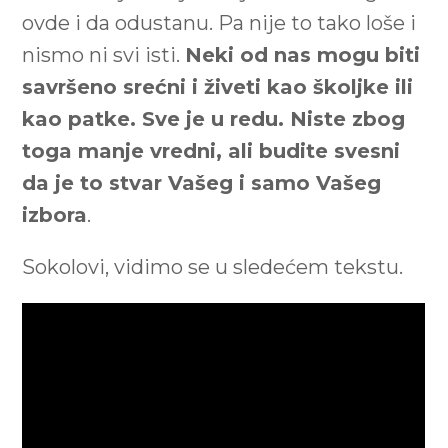
ovde i da odustanu. Pa nije to tako loše i
nismo ni svi isti.
Neki od nas mogu biti
savršeno srećni i živeti kao školjke ili
kao patke. Sve je u redu. Niste zbog
toga manje vredni, ali budite svesni
da je to stvar Vašeg i samo Vašeg
izbora
.
Sokolovi, vidimo se u sledećem tekstu.