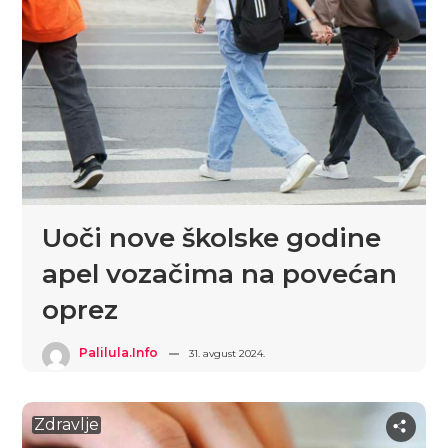
Uoči nove školske godine
apel vozačima na povećan
oprez
Palilula.info
31. avgust 2024.
Zdravlje