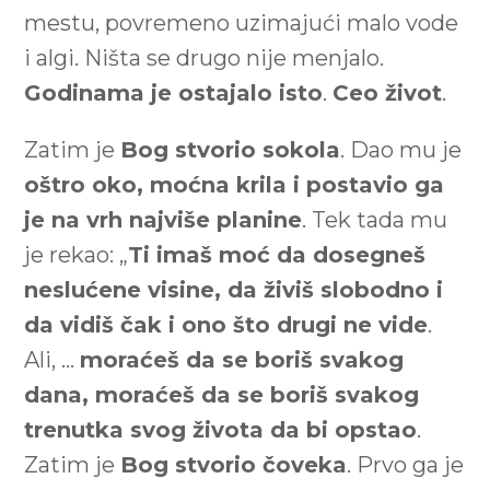
mestu, povremeno uzimajući malo vode
i algi. Ništa se drugo nije menjalo.
Godinama je ostajalo isto
.
Ceo život
.
Zatim je
Bog stvorio sokola
. Dao mu je
oštro oko, moćna krila i postavio ga
je na vrh najviše planine
. Tek tada mu
je rekao: „
Ti imaš moć da dosegneš
neslućene visine, da živiš slobodno i
da vidiš čak i ono što drugi ne vide
.
Ali, …
moraćeš da se boriš svakog
dana, moraćeš da se boriš svakog
trenutka svog života da bi opstao
.
Zatim je
Bog stvorio čoveka
. Prvo ga je