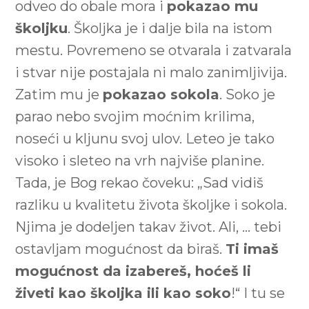
odveo do obale mora i
pokazao mu
školjku
. Školjka je i dalje bila na istom
mestu. Povremeno se otvarala i zatvarala
i stvar nije postajala ni malo zanimljivija.
Zatim mu je
pokazao sokola
. Soko je
parao nebo svojim moćnim krilima,
noseći u kljunu svoj ulov. Leteo je tako
visoko i sleteo na vrh najviše planine.
Tada, je Bog rekao čoveku: „Sad vidiš
razliku u kvalitetu života školjke i sokola.
Njima je dodeljen takav život. Ali, … tebi
ostavljam mogućnost da biraš.
Ti imaš
mogućnost da izabereš, hoćeš li
živeti kao školjka ili kao soko
!“ I tu se