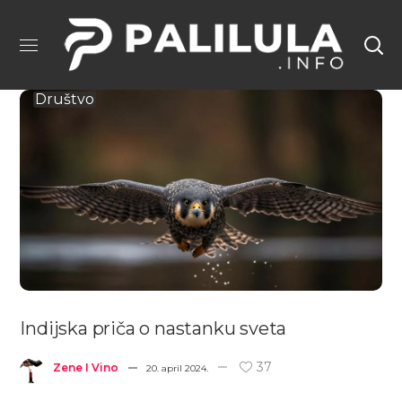
Društvo
Indijska priča o nastanku sveta
37
Zene I Vino
20. april 2024.