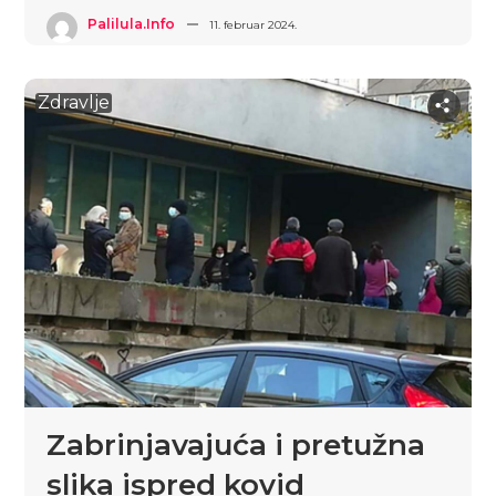
Palilula.info
11. februar 2024.
Zdravlje
Zabrinjavajuća i pretužna
slika ispred kovid