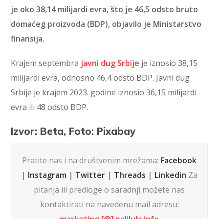
je oko 38,14 milijardi evra, što je 46,5 odsto bruto
domaćeg proizvoda (BDP), objavilo je Ministarstvo
finansija.
Krajem septembra
javni dug Srbije
je iznosio 38,15
milijardi evra, odnosno 46,4 odsto BDP. Javni dug
Srbije je krajem 2023. godine iznosio 36,15 milijardi
evra ili 48 odsto BDP.
Izvor: Beta, Foto: Pixabay
Pratite nas i na društvenim mrežama:
Facebook
|
Instagram
|
Twitter
|
Threads
|
Linkedin
Za
pitanja ili predloge o saradnji možete nas
kontaktirati na navedenu mail adresu: