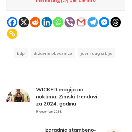
marketing [@] palilula.info
bdp
državne obveznice
javni dug srbije
WICKED magija na
noktima: Zimski trendovi
za 2024. godinu
5. decembar 2024.
Izgradnja stambeno-