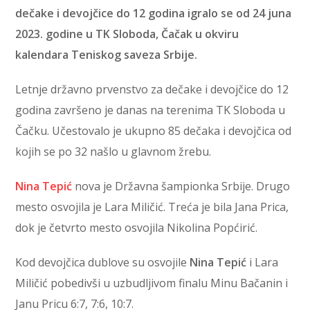
dečake i devojčice do 12 godina igralo se od 24 juna
2023. godine u TK Sloboda, Čačak u okviru
kalendara Teniskog saveza Srbije.
Letnje državno prvenstvo za dečake i devojčice do 12
godina završeno je danas na terenima TK Sloboda u
Čačku. Učestovalo je ukupno 85 dečaka i devojčica od
kojih se po 32 našlo u glavnom žrebu.
Nina Tepić
nova je Državna šampionka Srbije. Drugo
mesto osvojila je Lara Miličić. Treća je bila Jana Prica,
dok je četvrto mesto osvojila Nikolina Popćirić.
Kod devojčica dublove su osvojile
Nina Tepić
i Lara
Miličić pobedivši u uzbudljivom finalu Minu Bačanin i
Janu Pricu 6:7, 7:6, 10:7.