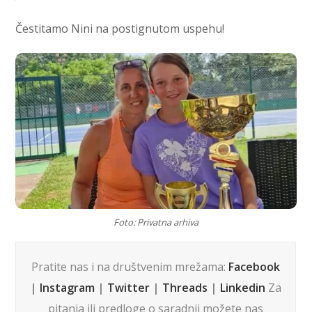
Čestitamo Nini na postignutom uspehu!
Foto: Privatna arhiva
Pratite nas i na društvenim mrežama:
Facebook
|
Instagram
|
Twitter
|
Threads
|
Linkedin
Za
pitanja ili predloge o saradnji možete nas