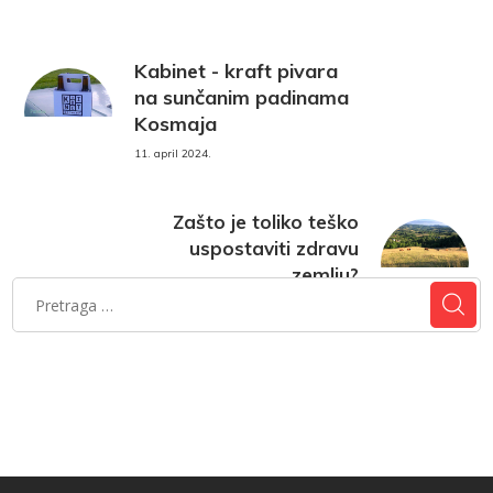
Kabinet - kraft pivara
na sunčanim padinama
Kosmaja
11. april 2024.
Zašto je toliko teško
uspostaviti zdravu
zemlju?
12. april 2024.