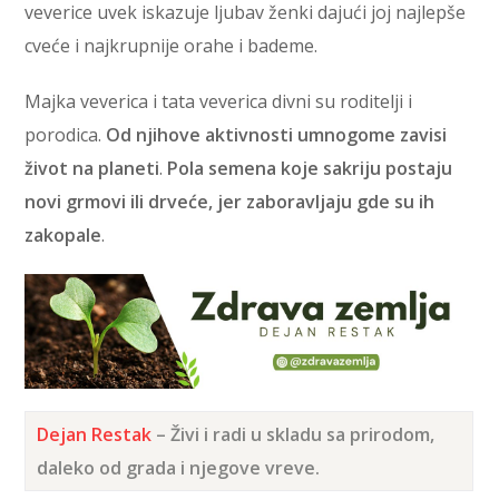
veverice uvek iskazuje ljubav ženki dajući joj najlepše
cveće i najkrupnije orahe i bademe.
Majka veverica i tata veverica divni su roditelji i
porodica.
Od njihove aktivnosti umnogome zavisi
život na planeti
.
Pola semena koje sakriju postaju
novi grmovi ili drveće, jer zaboravljaju gde su ih
zakopale
.
Dejan Restak
– Živi i radi u skladu sa prirodom,
daleko od grada i njegove vreve.