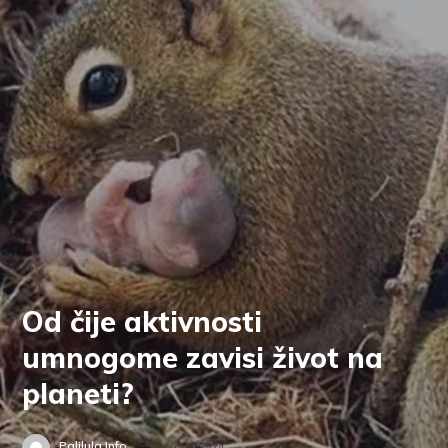
Od čije aktivnosti
umnogome zavisi život na
planeti?
Palilula.info
11. april 2024.