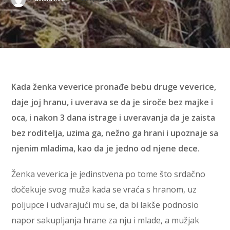
Kada ženka veverice pronađe bebu druge veverice,
daje joj hranu, i uverava se da je siroče bez majke i
oca, i nakon 3 dana istrage i uveravanja da je zaista
bez roditelja, uzima ga, nežno ga hrani i upoznaje sa
njenim mladima, kao da je jedno od njene dece
.
Ženka veverica je jedinstvena po tome što srdačno
dočekuje svog muža kada se vraća s hranom, uz
poljupce i udvarajući mu se, da bi lakše podnosio
napor sakupljanja hrane za nju i mlade, a mužjak