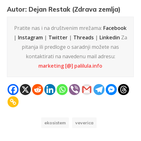
Autor: Dejan Restak (Zdrava zemlja)
Pratite nas i na društvenim mrežama:
Facebook
|
Instagram
|
Twitter
|
Threads
|
Linkedin
Za
pitanja ili predloge o saradnji možete nas
kontaktirati na navedenu mail adresu:
marketing [@] palilula.info
ekosistem
veverica