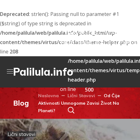
Deprecated
: strlen(): Passing null to parameter #1
($string) of type string is deprecated in
: Creation of dyna
/home/palilula/web/palilula.info/public_html/wp-
Deprecated
content/themes/virtus/core/class/theme-helper.php
Virtus_header_mobile::$render_att
on
line
208
deprecated in
/home/palilula/web/palilula.i
Palilula.info
content/themes/virtus/templ
header.php
on line
500
Naslovna
Lični Stavovi
Od Čije
Blog
Aktivnosti Umnogome Zavisi Život Na
Planeti?
Lični stavovi