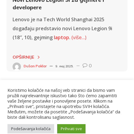
developere
Lenovo je na Tech World Shanghai 2025
događaju predstavio novi Lenovo Legion 9i
(18″, 10), gejming
laptop
.
(više…)
OPŠIRNIJE
0
Dušan Paklar
9. maj 2025.
Koristimo kolačiće na našoj veb stranici da bismo vam
pružili najrelevantnije iskustvo tako što ćemo zapamtiti
vaše željene postavke i ponovljene posete. Klikom na
„Prihvati sve“, pristajete na upotrebu SVIH kolačića.
Međutim, možete da posetite „Podešavanja kolačića“ da
biste dali kontrolisanu saglasnost.
Copyright © 2020 Virtus by WebGeniusLab. All Rights
Podešavanja kolačića
Prihvati sve
Reserved