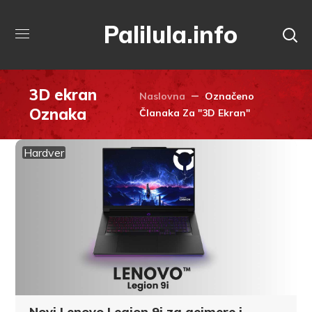
Palilula.info
3D ekran
Naslovna
Označeno
Oznaka
Članaka Za "3D Ekran"
Hardver
Novi Lenovo Legion 9i za gejmere i