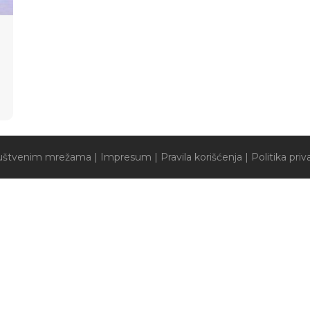
društvenim mrežama
|
Impresum
|
Pravila korišćenja
|
Politika priv