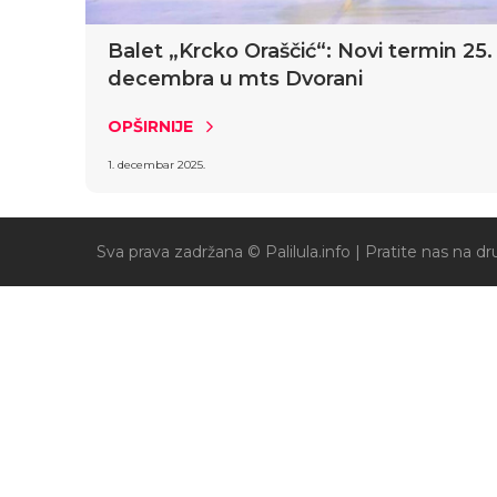
Balet „Krcko Oraščić“: Novi termin 25.
decembra u mts Dvorani
OPŠIRNIJE
1. decembar 2025.
Sva prava zadržana © Palilula.info |
Pratite nas na 