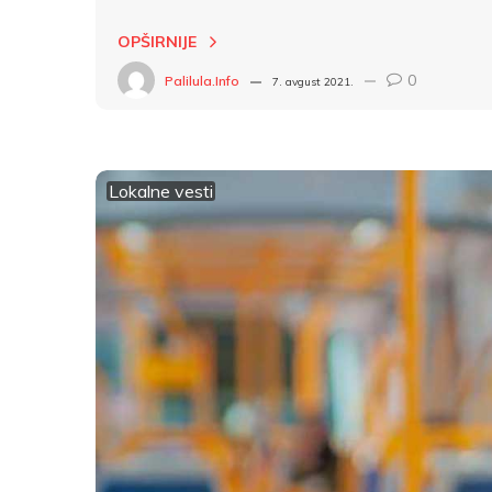
OPŠIRNIJE
0
Palilula.info
7. avgust 2021.
Lokalne vesti