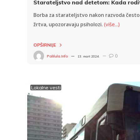
Starateljstvo nad detetom: Kada rodit
Borba za starateljstvo nakon razvoda često
žrtva, upozoravaju psiholozi.
(više…)
OPŠIRNIJE
0
Palilula.info
13. mart 2024.
Lokalne vesti