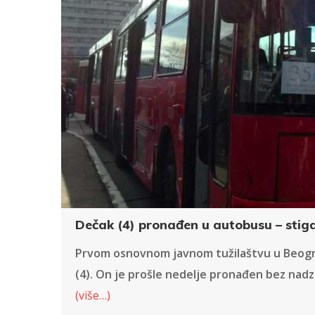
Dečak (4) pronađen u autobusu – stigao
Prvom osnovnom javnom tužilaštvu u Beogradu
(4). On je prošle nedelje pronađen bez nadzor
(više…)