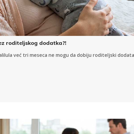
ez roditeljskog dodatka?!
lula već tri meseca ne mogu da dobiju roditeljski dodata