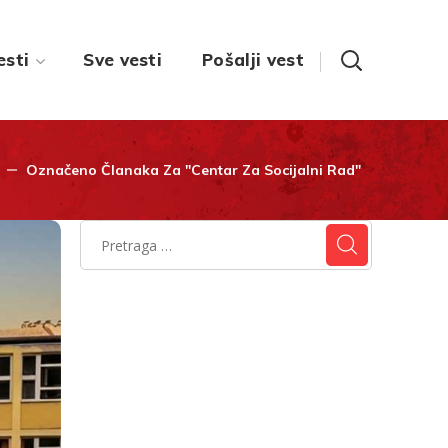
esti
Sve vesti
Pošalji vest
Označeno Članaka Za "Centar Za Socijalni Rad"