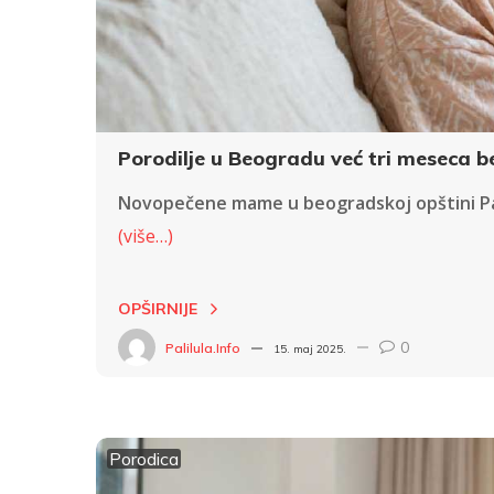
Porodilje u Beogradu već tri meseca b
Novopečene mame u beogradskoj opštini Pali
(više…)
OPŠIRNIJE
0
Palilula.info
15. maj 2025.
Porodica