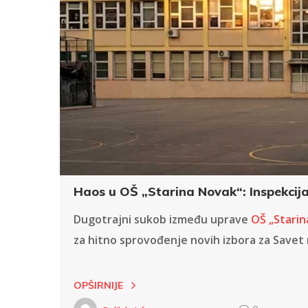
Haos u OŠ „Starina Novak“: Inspekcija
Dugotrajni sukob između uprave
OŠ „Starin
za hitno sprovođenje novih izbora za Savet r
OPŠIRNIJE