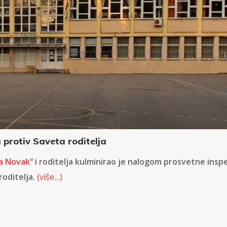
 protiv Saveta roditelja
a Novak“
i roditelja kulminirao je nalogom prosvetne inspe
oditelja.
(više…)