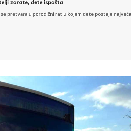
elji zarate, dete ispašta
 se pretvara u porodični rat u kojem dete postaje najveć