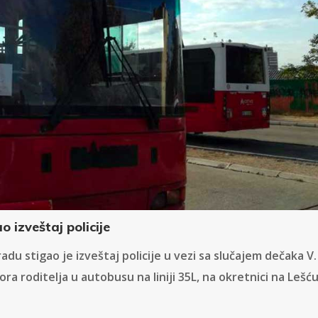
 izveštaj policije
 stigao je izveštaj policije u vezi sa slučajem dečaka V.
a roditelja u autobusu na liniji 35L, na okretnici na Lešću