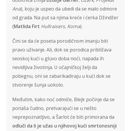
Ana
), koju je uspeo da ubedi da se malo odmore
od grada. Na put sa njima kreće i ćerka Džindžer
(
Matlida Firt
Hullraisers
,
Koma
).
Čini se da će poseta porodičnom imanju biti
pravo uživanje. Ali, dok se porodica približava
seoskoj kući u gluvo doba noći, napada ih
nevidljiva životinja. U očajničkoj želji da
pobegnu, oni se zabarikadiraju u kući dok se
stvorenje šunja uokolo.
Međutim, kako noć odmiče, Blejk počinje da se
ponaša čudno, pretvarajući se u nešto
neprepoznatljivo, a Šarlot će biti primorana da
odluči da li je užas u njihovoj kući smrtonosniji