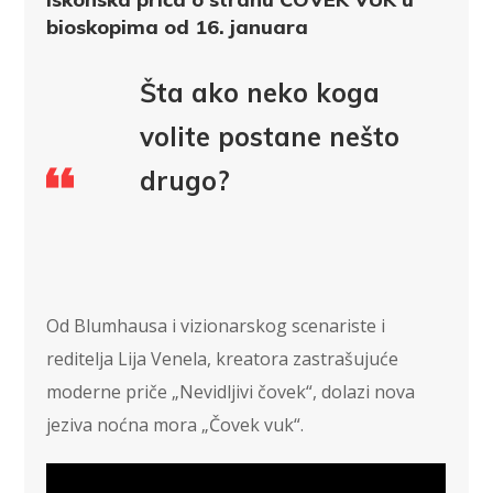
bioskopima od 16. januara
Šta ako neko koga
volite postane nešto
drugo?
Od Blumhausa i vizionarskog scenariste i
reditelja Lija Venela, kreatora zastrašujuće
moderne priče „Nevidljivi čovek“, dolazi nova
jeziva noćna mora „Čovek vuk“.