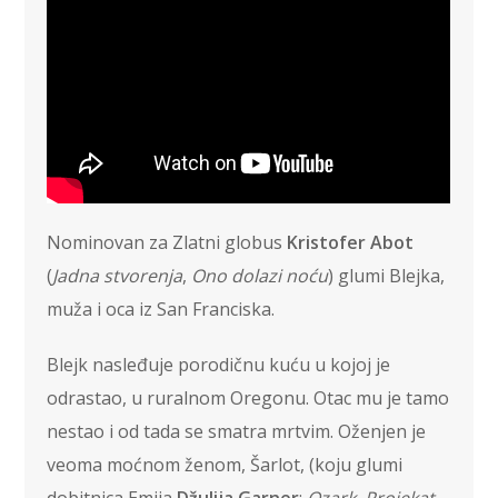
Nominovan za Zlatni globus
Kristofer Abot
(
Jadna stvorenja
,
Ono dolazi noću
) glumi Blejka,
muža i oca iz San Franciska.
Blejk nasleđuje porodičnu kuću u kojoj je
odrastao, u ruralnom Oregonu. Otac mu je tamo
nestao i od tada se smatra mrtvim. Oženjen je
veoma moćnom ženom, Šarlot, (koju glumi
dobitnica Emija
Džulija Garner
;
Ozark
,
Projekat