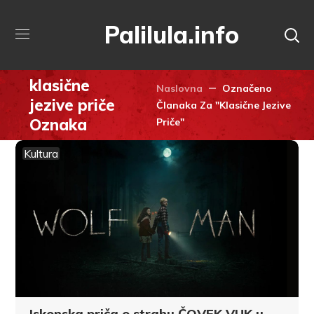
Palilula.info
klasične
Naslovna
Označeno
jezive priče
Članaka Za "klasične Jezive
Oznaka
Priče"
Kultura
Iskonska priča o strahu ČOVEK VUK u