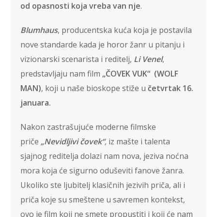
od opasnosti koja vreba van nje
.
Blumhaus
, producentska kuća koja je postavila
nove standarde kada je horor žanr u pitanju i
vizionarski scenarista i reditelj,
Li Venel
,
predstavljaju nam film
„ČOVEK VUK“ (WOLF
MAN)
, koji u naše bioskope stiže u
četvrtak 16.
januara.
Nakon zastrašujuće moderne filmske
priče
„Nevidljivi čovek“
,
iz mašte i talenta
sjajnog reditelja dolazi nam nova, jeziva noćna
mora koja će sigurno oduševiti fanove žanra.
Ukoliko ste ljubitelj klasičnih jezivih priča, ali i
priča koje su smeštene u savremen kontekst,
ovo je film koji ne smete propustiti i koji će nam