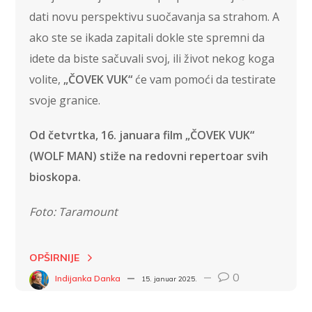
dati novu perspektivu suočavanja sa strahom. A
ako ste se ikada zapitali dokle ste spremni da
idete da biste sačuvali svoj, ili život nekog koga
volite,
„ČOVEK VUK“
će vam pomoći da testirate
svoje granice.
Od četvrtka, 16. januara film „ČOVEK VUK“
(WOLF MAN) stiže na redovni repertoar svih
bioskopa.
Foto: Taramount
OPŠIRNIJE
0
Indijanka Danka
15. januar 2025.