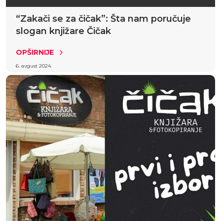
“Zakači se za čičak”: Šta nam poručuje
slogan knjižare Čičak
OPŠIRNIJE
6. avgust 2024.