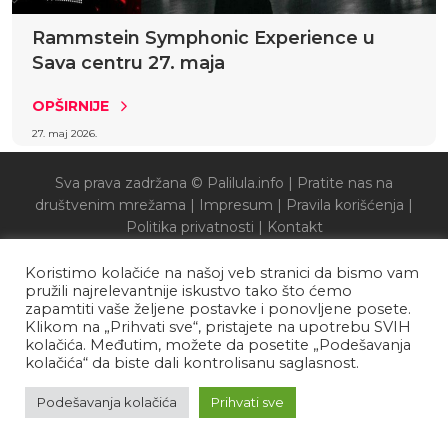
Rammstein Symphonic Experience u
Sava centru 27. maja
OPŠIRNIJE
27. maj 2026.
Sva prava zadržana © Palilula.info |
Pratite nas na
društvenim mrežama
|
Impresum
|
Pravila korišćenja
|
Politika privatnosti
|
Kontakt
Koristimo kolačiće na našoj veb stranici da bismo vam
pružili najrelevantnije iskustvo tako što ćemo
zapamtiti vaše željene postavke i ponovljene posete.
Klikom na „Prihvati sve“, pristajete na upotrebu SVIH
kolačića. Međutim, možete da posetite „Podešavanja
kolačića“ da biste dali kontrolisanu saglasnost.
Podešavanja kolačića
Prihvati sve