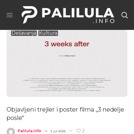
Dešavanja
Kultura
Objavljeni trejler i poster filma „3 nedelje
posle“
2
Palilula.info
3. jul 2026.