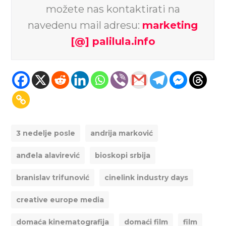
možete nas kontaktirati na
navedenu mail adresu:
marketing
[@] palilula.info
3 nedelje posle
andrija marković
anđela alavirević
bioskopi srbija
branislav trifunović
cinelink industry days
creative europe media
domaća kinematografija
domaći film
film