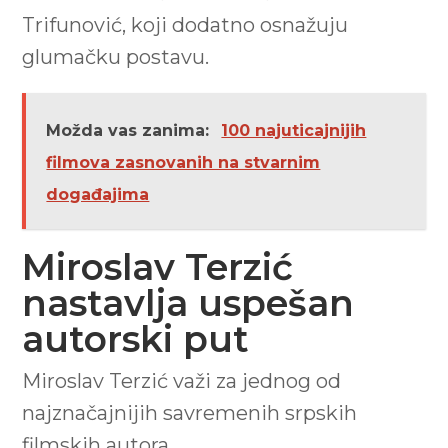
Trifunović, koji dodatno osnažuju
glumačku postavu.
Možda vas zanima:
100 najuticajnijih
filmova zasnovanih na stvarnim
događajima
Miroslav Terzić
nastavlja uspešan
autorski put
Miroslav Terzić važi za jednog od
najznačajnijih savremenih srpskih
filmskih autora.