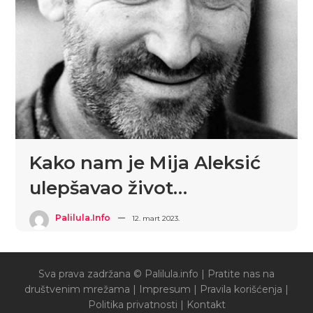
Kako nam je Mija Aleksić
ulepšavao život…
Palilula.info
12. mart 2023.
Sva prava zadržana © Palilula.info |
Pratite nas na
društvenim mrežama
|
Impresum
|
Pravila korišćenja
|
Politika privatnosti
|
Kontakt