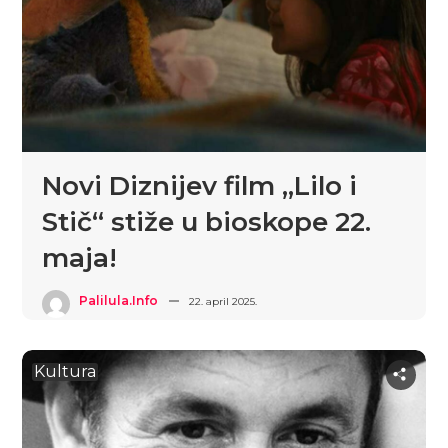
Novi Diznijev film „Lilo i
Stič“ stiže u bioskope 22.
maja!
Palilula.info
22. april 2025.
Kultura