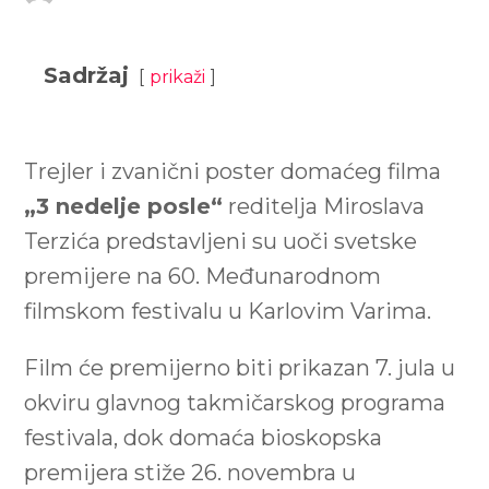
Sadržaj
prikaži
Trejler i zvanični poster domaćeg filma
„3 nedelje posle“
reditelja Miroslava
Terzića predstavljeni su uoči svetske
premijere na 60. Međunarodnom
filmskom festivalu u Karlovim Varima.
Film će premijerno biti prikazan 7. jula u
okviru glavnog takmičarskog programa
festivala, dok domaća bioskopska
premijera stiže 26. novembra u