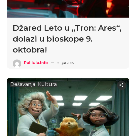
Džared Leto u „Tron: Ares“,
dolazi u bioskope 9.
oktobra!
Palilula.info
21. jul 2025.
Dešavanja
Kultura