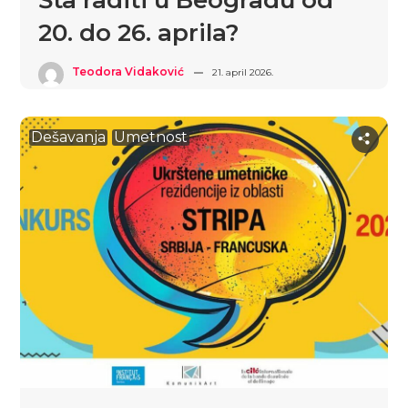
Šta raditi u Beogradu od
20. do 26. aprila?
Teodora Vidaković
21. april 2026.
Dešavanja
Umetnost