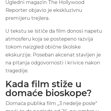
Ugledni magazin The Hollywood
Reporter objavio je ekskluzivnu
premijeru trejlera.
U tekstu se ističe da film donosi napetu
atmosferu koja se postepeno razvija
tokom naizgled obične školske
ekskurzije. Poseban akcenat stavljen je
na pitanja odgovornosti i krivice nakon
tragedije.
Kada film stiže u
domaće bioskope?
Domaća publika film „3 nedelje posle“