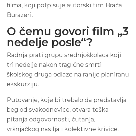
filma, koji potpisuje autorski tim Braća
Burazeri.
O čemu govori film „3
nedelje posle“?
Radnja prati grupu srednjoškolaca koji
tri nedelje nakon tragične smrti
školskog druga odlaze na ranije planiranu
ekskurziju.
Putovanje, koje bi trebalo da predstavlja
beg od svakodnevice, otvara teška
pitanja odgovornosti, ćutanja,
vršnjačkog nasilja i kolektivne krivice.