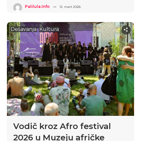
Palilula.info
12. mart 2026.
Dešavanja
Kultura
Vodič kroz Afro festival
2026 u Muzeju afričke