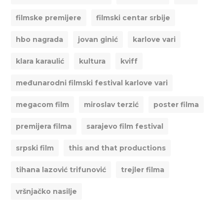
filmske premijere
filmski centar srbije
hbo nagrada
jovan ginić
karlove vari
klara karaulić
kultura
kviff
međunarodni filmski festival karlove vari
megacom film
miroslav terzić
poster filma
premijera filma
sarajevo film festival
srpski film
this and that productions
tihana lazović trifunović
trejler filma
vršnjačko nasilje