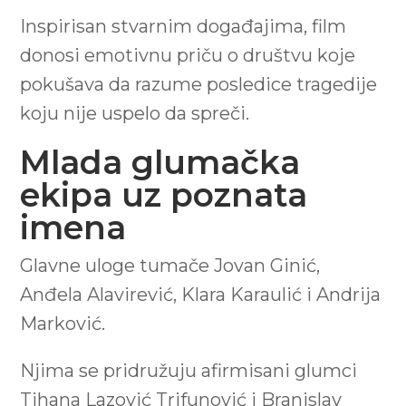
Inspirisan stvarnim događajima, film
donosi emotivnu priču o društvu koje
pokušava da razume posledice tragedije
koju nije uspelo da spreči.
Mlada glumačka
ekipa uz poznata
imena
Glavne uloge tumače Jovan Ginić,
Anđela Alavirević, Klara Karaulić i Andrija
Marković.
Njima se pridružuju afirmisani glumci
Tihana Lazović Trifunović i Branislav