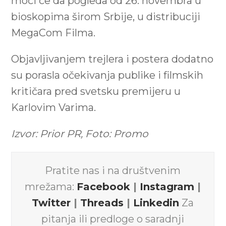
moći će da pogleda od 26. novembra u
bioskopima širom Srbije, u distribuciji
MegaCom Filma.
Objavljivanjem trejlera i postera dodatno
su porasla očekivanja publike i filmskih
kritičara pred svetsku premijeru u
Karlovim Varima.
Izvor: Prior PR, Foto: Promo
Pratite nas i na društvenim
mrežama:
Facebook
|
Instagram
|
Twitter
|
Threads
|
Linkedin
Za
pitanja ili predloge o saradnji