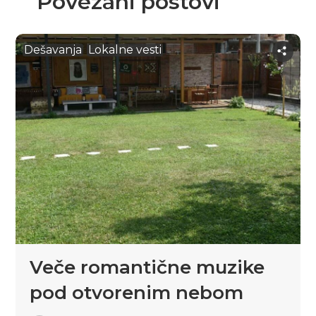
Povezani postovi
Dešavanja
Lokalne vesti
Veče romantične muzike
pod otvorenim nebom