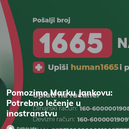
Pomozimo Marku Jankovu:
Potrebno lečenje u
inostranstvu
Palilula.info
31. maj 2024.