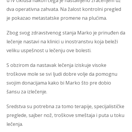
u IV ciklusa nakon čega je nastavljeno zračenjem uz
dva operativna zahvata. Na žalost kontrolni pregled
je pokazao metastatske promene na plućima.
Zbog svog zdravstvenog stanja Marko je prinuđen da
lečenje nastavi na klinici u inostranstvu koja beleži
veliku uspešnost u lečenju ove bolesti.
S obzirom da nastavak lečenja iziskuje visoke
troškove mole se svi ljudi dobre volje da pomognu
svojim donacijama kako bi Marko što pre dobio
šansu za izlečenje.
Sredstva su potrebna za tomo terapije, specijalističke
preglede, sajber nož, troškove smeštaja i puta u toku
lečenja.