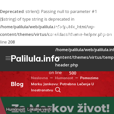
Deprecated
: strlen(): Passing null to parameter #1
($string) of type string is deprecated in
: Creation of dyna
/home/palilula/web/palilula.info/public_html/wp-
Deprecated
content/themes/virtus/core/class/theme-helper.php
Virtus_header_mobile::$render_att
on
line
208
deprecated in
/home/palilula/web/palilula.i
Palilula.info
content/themes/virtus/templ
header.php
on line
500
Naslovna
Humanost
Pomozimo
Blog
Marku Jankovu: Potrebno Lečenje U
Inostranstvu
Humanost
Lokalne vesti