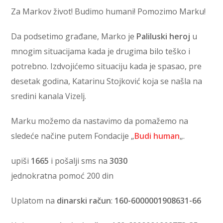
Za Markov život! Budimo humani! Pomozimo Marku!
Da podsetimo građane, Marko je
Paliluski heroj
u
mnogim situacijama kada je drugima bilo teško i
potrebno. Izdvojićemo situaciju kada je spasao, pre
desetak godina, Katarinu Stojković koja se našla na
sredini kanala Vizelj.
Marku možemo da nastavimo da pomažemo na
sledeće načine putem Fondacije „
Budi human
„.
upiši
1665
i pošalji sms na
3030
jednokratna pomoć 200 din
Uplatom na
dinarski račun
:
160-6000001908631-66