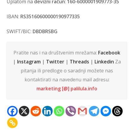
Uplatom na
devizni račun
:
160-6000001909773-35
IBAN:
RS35160600000190977335
SWIFT/BIC:
DBDBRSBG
Pratite nas i na društvenim mrežama:
Facebook
|
Instagram
|
Twitter
|
Threads
|
Linkedin
Za
pitanja ili predloge o saradnji možete nas
kontaktirati na navedenu mail adresu:
marketing [@] palilula.info