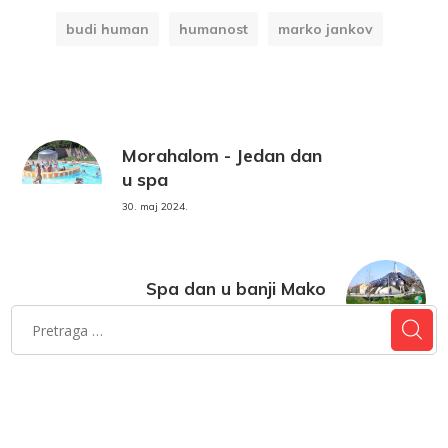
budi human
humanost
marko jankov
Morahalom - Jedan dan
u spa
30. maj 2024.
Spa dan u banji Mako
1. jun 2024.