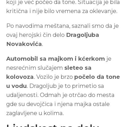
koji je već počeo da tone. Situacija je bila
kritična i nije bilo vremena za oklevanje.
Po navodima meštana, saznali smo da je
ovaj herojski čin delo
Dragoljuba
Novakovića
.
Automobil sa majkom i kćerkom
je
nesrećnim slučajem
sleteo sa
kolovoza
. Vozilo je brzo
počelo da tone
u vodu
. Dragoljub je to primetio sa
udaljenosti. Odmah je otrčao do mesta
gde su devojčica i njena majka ostale
zaglavljene u kolima.