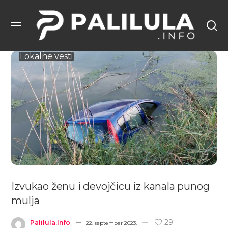
Lokalne vesti
Izvukao ženu i devojčicu iz kanala punog
mulja
29
Palilula.info
22. septembar 2023.