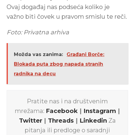
Ovaj događaj nas podseća koliko je
važno biti čovek u pravom smislu te reči.
Foto: Privatna arhiva
Možda vas zanima:
Građani Borče:
Blokada puta zbog napada stranih
radnika na decu
Pratite nas i na društvenim
mrežama:
Facebook
|
Instagram
|
Twitter
|
Threads
|
Linkedin
Za
pitanja ili predloge o saradnji