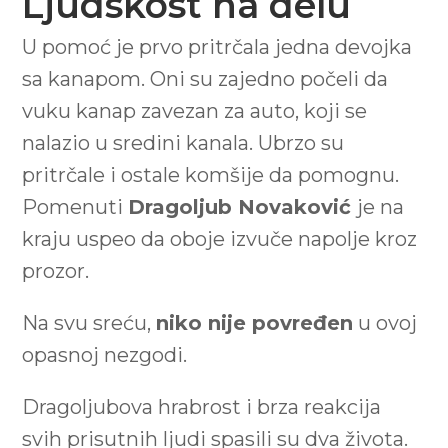
Ljudskost na delu
U pomoć je prvo pritrčala jedna devojka
sa kanapom. Oni su zajedno počeli da
vuku kanap zavezan za auto, koji se
nalazio u sredini kanala. Ubrzo su
pritrčale i ostale komšije da pomognu.
Pomenuti
Dragoljub Novaković
je na
kraju uspeo da oboje izvuče napolje kroz
prozor.
Na svu sreću,
niko nije povređen
u ovoj
opasnoj nezgodi.
Dragoljubova hrabrost i brza reakcija
svih prisutnih ljudi spasili su dva života.