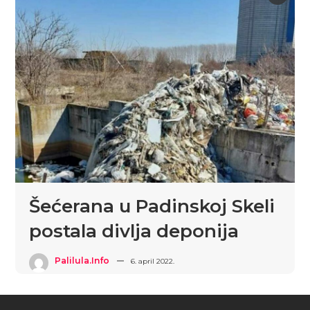
Šećerana u Padinskoj Skeli
postala divlja deponija
Palilula.info
6. april 2022.