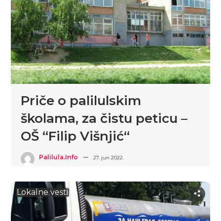
Priče o palilulskim
školama, za čistu peticu –
OŠ “Filip Višnjić“
Palilula.info
27. jun 2022.
Lokalne vesti