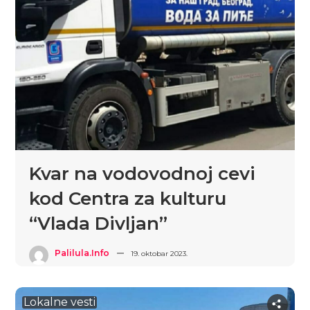
Kvar na vodovodnoj cevi
kod Centra za kulturu
“Vlada Divljan”
Palilula.info
19. oktobar 2023.
Lokalne vesti