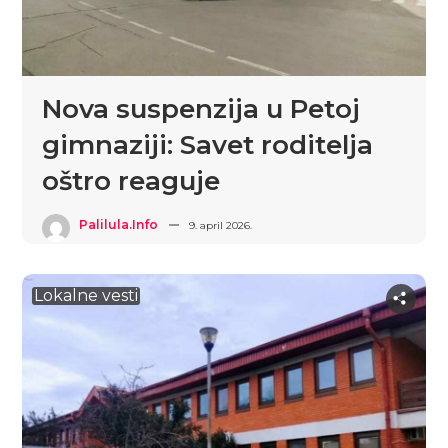
Nova suspenzija u Petoj
gimnaziji: Savet roditelja
oštro reaguje
Palilula.info
9. april 2026.
Lokalne vesti