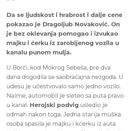
Da se ljudskost i hrabrost i dalje cene
pokazao je Dragoljub Novaković. On
je bez oklevanja pomogao i izvukao
majku i ćerku iz zarobljenog vozila u
kanalu punom mulja.
U Borči, kod Mokrog Sebeša, pre dva
dana dogodila se saobraćajna nezgoda. U
udesu je učestvovalo samo jedno vozilo.
Naime, automobil je sleteo sa puta pravo
u kanal.
Herojski podvig
usledio je
odmah nakon toga. Jedna starija muška
osoba spasila je majku i kćerku iz auta