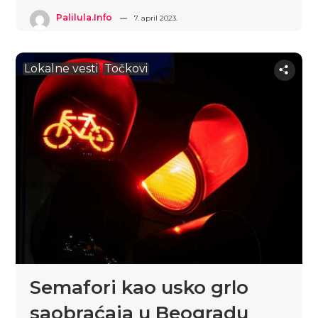
Palilula.info
7. april 2023.
Lokalne vesti
Točkovi
Semafori kao usko grlo
saobraćaja u Beogradu