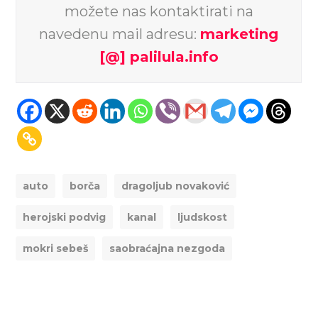
možete nas kontaktirati na
navedenu mail adresu:
marketing
[@] palilula.info
auto
borča
dragoljub novaković
herojski podvig
kanal
ljudskost
mokri sebeš
saobraćajna nezgoda