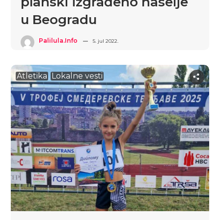
planski izgrađeno naselje
u Beogradu
Palilula.info
5. jul 2022.
Atletika
Lokalne vesti