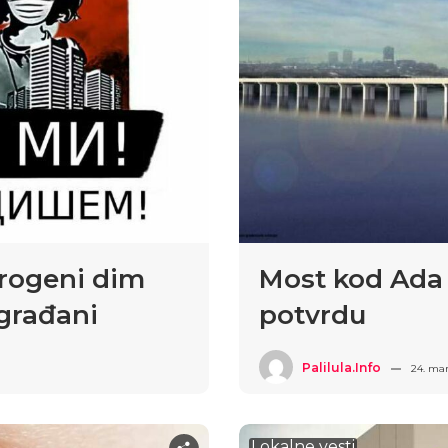
erogeni dim
Most kod Ada 
građani
potvrdu
Palilula.info
24. mar
Lokalne vesti