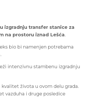
 izgradnju transfer stanice za
om na prostoru iznad Lešća
.
pleks bio bi namenjen potrebama
.
eleži intenzivnu stambenu izgradnju
kvalitet života u ovom delu grada.
tet vazduha i druge posledice