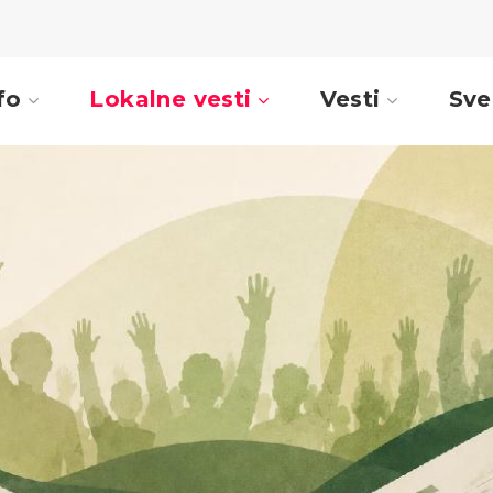
fo
Lokalne vesti
Vesti
Sve