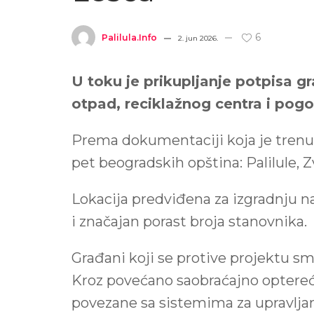
6
Palilula.info
2. jun 2026.
U toku je prikupljanje potpisa g
otpad, reciklažnog centra i pog
Prema dokumentaciji koja je tren
pet beogradskih opština: Palilule, 
Lokacija predviđena za izgradnju na
i značajan porast broja stanovnika.
Građani koji se protive projektu s
Kroz povećano saobraćajno optereće
povezane sa sistemima za upravlja