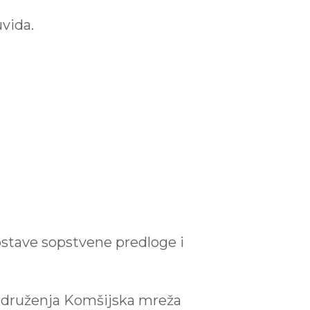
vida.
stave sopstvene predloge i
i udruženja Komšijska mreža