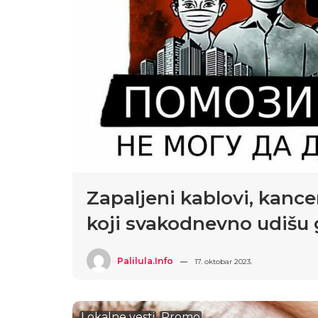
Zapaljeni kablovi, kanc
koji svakodnevno udišu 
Palilula.info
17. oktobar 2023.
Lokalne vesti
Promo