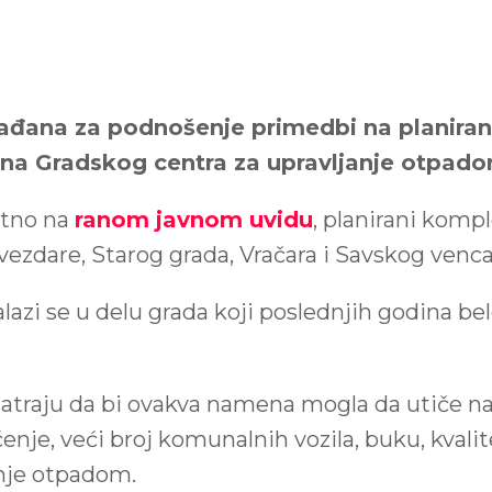
rađana za podnošenje primedbi na planiranu
ona Gradskog centra za upravljanje otpad
utno na
ranom javnom uvidu
, planirani kom
Zvezdare, Starog grada, Vračara i Savskog venca
lazi se u delu grada koji poslednjih godina b
matraju da bi ovakva namena mogla da utiče na 
nje, veći broj komunalnih vozila, buku, kvali
nje otpadom.