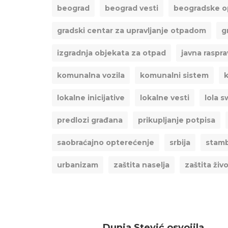
beograd
beograd vesti
beogradske o
gradski centar za upravljanje otpadom
g
izgradnja objekata za otpad
javna raspra
komunalna vozila
komunalni sistem
k
lokalne inicijative
lokalne vesti
lola 
predlozi građana
prikupljanje potpisa
saobraćajno opterećenje
srbija
stamb
urbanizam
zaštita naselja
zaštita živ
Dunja Stević osvojila