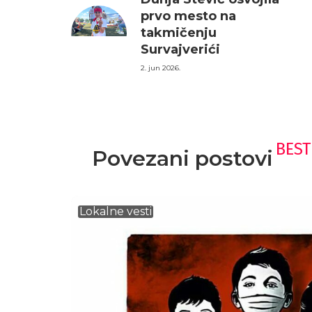
prvo mesto na
takmičenju
Survajverići
2. jun 2026.
BEST
Povezani postovi
Lokalne vesti