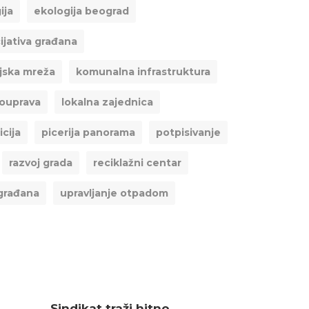
ija
ekologija beograd
cijativa građana
jska mreža
komunalna infrastruktura
mouprava
lokalna zajednica
icija
picerija panorama
potpisivanje
razvoj grada
reciklažni centar
građana
upravljanje otpadom
Sindikat traži hitno