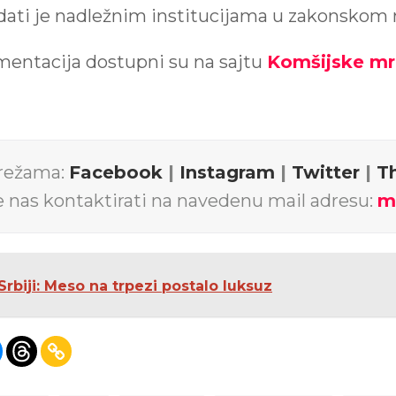
dati je nadležnim institucijama u zakonskom 
mentacija dostupni su na sajtu
Komšijske mr
mrežama:
Facebook
|
Instagram
|
Twitter
|
T
e nas kontaktirati na navedenu mail adresu:
m
Srbiji: Meso na trpezi postalo luksuz