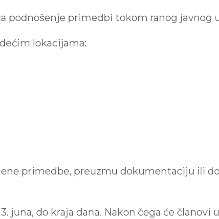
 za podnošenje primedbi tokom ranog javnog u
edećim lokacijama:
jene primedbe, preuzmu dokumentaciju ili do
, 3. juna, do kraja dana. Nakon čega će članov