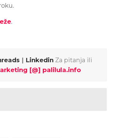
roku.
eže
.
hreads
|
Linkedin
Za pitanja ili
arketing [@] palilula.info