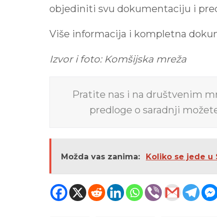
objediniti svu dokumentaciju i pre
Više informacija i kompletna doku
Izvor i foto: Komšijska mreža
Pratite nas i na društvenim 
predloge o saradnji možet
Možda vas zanima:
Koliko se jede u 