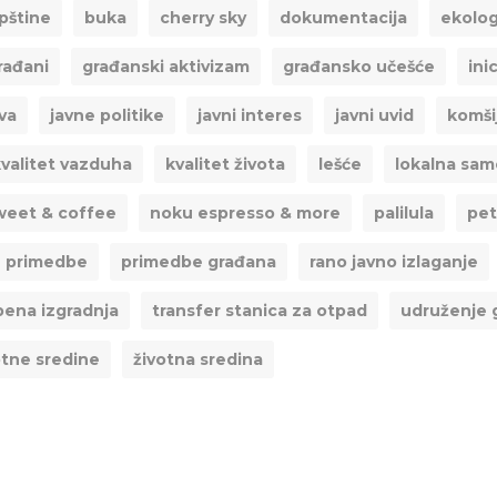
pštine
buka
cherry sky
dokumentacija
ekolog
rađani
građanski aktivizam
građansko učešće
ini
va
javne politike
javni interes
javni uvid
komši
valitet vazduha
kvalitet života
lešće
lokalna sa
sweet & coffee
noku espresso & more
palilula
pet
primedbe
primedbe građana
rano javno izlaganje
ena izgradnja
transfer stanica za otpad
udruženje 
otne sredine
životna sredina