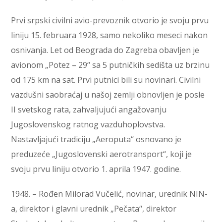
Prvi srpski civilni avio-prevoznik otvorio je svoju prvu
liniju 15. februara 1928, samo nekoliko meseci nakon
osnivanja. Let od Beograda do Zagreba obavljen je
avionom „Potez – 29“ sa 5 putničkih sedišta uz brzinu
od 175 km na sat. Prvi putnici bili su novinari. Civilni
vazdušni saobraćaj u našoj zemlji obnovljen je posle
II svetskog rata, zahvaljujući angažovanju
Jugoslovenskog ratnog vazduhoplovstva.
Nastavljajući tradiciju „Aeroputa“ osnovano je
preduzeće „Jugoslovenski aerotransport“, koji je
svoju prvu liniju otvorio 1. aprila 1947. godine.
1948. – Rođen Milorad Vučelić, novinar, urednik NIN-
a, direktor i glavni urednik „Pečata“, direktor