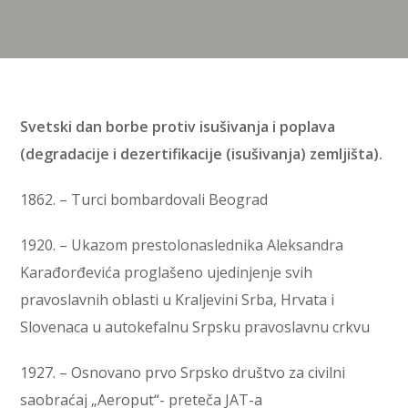
Svetski dan borbe protiv isušivanja i poplava
(degradacije i dezertifikacije (isušivanja) zemljišta).
1862. – Turci bombardovali Beograd
1920. – Ukazom prestolonaslednika Aleksandra
Karađorđevića proglašeno ujedinjenje svih
pravoslavnih oblasti u Kraljevini Srba, Hrvata i
Slovenaca u autokefalnu Srpsku pravoslavnu crkvu
1927. – Osnovano prvo Srpsko društvo za civilni
saobraćaj „Aeroput“- preteča JAT-a