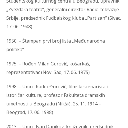
Studentskog kulturnog centra u Beogradu, upravnik
„Zvezdara teatra“, generalni direktor Radio-televizije
Srbije, predsednik Fudbalskog kluba „Partizan“ (Sivac,
17. 06. 1948)
1950. – Štampan prvi broj lista „Međunarodna
politika“
1975. – Rođen Milan Gurović, košarkaš,
reprezentativac (Novi Sad, 17. 06. 1975)
1998. – Umro Ratko Đurović, filmski scenarista i
istoričar kulture, profesor Fakulteta dramskih
umetnosti u Beogradu (Nikšić, 25. 11. 1914 –
Beograd, 17. 06. 1998)
2013. – Umro Ivan Danikov, književnik, predsednik