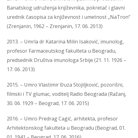
Banatskog udruženja književnika, pokretač i glavni
urednik časopisa za književnost i umetnost „NaTron“
(Zrenjanin, 1962 – Zrenjanin, 17. 06. 2013)
2013. – Umrla dr Katarina Milin Isaković, imunolog,
profesor Farmaceutskog fakulteta u Beogradu,
predsednik Društva imunologa Srbije (21. 11. 1926 –
17. 06. 2013)
2015. – Umro Vlastimir Đuza Stojiljković, pozorišni,
filmski i TV glumac, voditelj Radio Beograda (Ražanj,
30. 06. 1929 – Beograd, 17. 06. 2015)
2016. – Umro Predrag Cagić, arhitekta, profesor
Arhitektonskog fakulteta u Beogradu (Beograd, 01.
01. 1941 – Beograd, 17. 06. 2016)