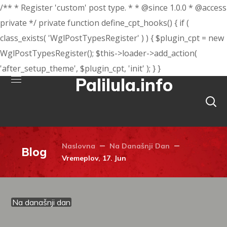
/** * Register 'custom' post type. * * @since 1.0.0 * @access
private */ private function define_cpt_hooks() { if (
class_exists( 'WglPostTypesRegister' ) ) { $plugin_cpt = new
WglPostTypesRegister(); $this->loader->add_action(
'after_setup_theme', $plugin_cpt, 'init' ); } }
Palilula.info
Naslovna
Na Današnji Dan
Blog
Vremeplov, 17. Jun
Na današnji dan