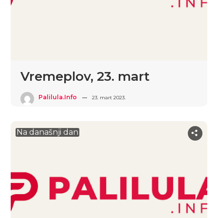
Vremeplov, 23. mart
Palilula.info
23. mart 2023.
Na današnji dan