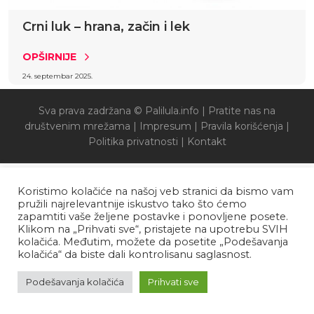
Crni luk – hrana, začin i lek
OPŠIRNIJE
24. septembar 2025.
Sva prava zadržana © Palilula.info |
Pratite nas na
društvenim mrežama
|
Impresum
|
Pravila korišćenja
|
Politika privatnosti
|
Kontakt
Koristimo kolačiće na našoj veb stranici da bismo vam
pružili najrelevantnije iskustvo tako što ćemo
zapamtiti vaše željene postavke i ponovljene posete.
Klikom na „Prihvati sve“, pristajete na upotrebu SVIH
kolačića. Međutim, možete da posetite „Podešavanja
kolačića“ da biste dali kontrolisanu saglasnost.
Podešavanja kolačića
Prihvati sve