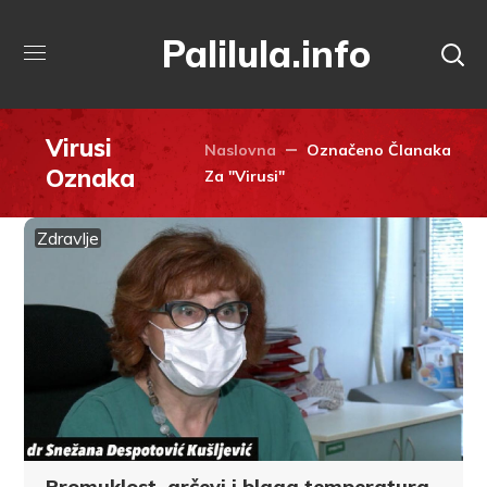
Palilula.info
Virusi
Naslovna
Označeno Članaka
Oznaka
Za "Virusi"
Zdravlje
Promuklost, grčevi i blaga temperatura