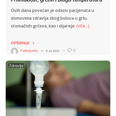
Ovih dana povećan je odaziv pacijenata u
domovima zdravlja zbog bolova u grlu,
stomačnih grčeva, kao i dijareje
.
(više…)
OPŠIRNIJE
0
Palilula.info
5. jul 2023.
Zdravlje