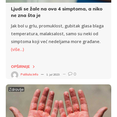
Ljudi se žale na ova 4 simptoma, a niko
ne zna šta je
Jak bol u grlu, promuklost, gubitak glasa blaga
temperatura, malaksalost, samo su neki od
simptoma koji već nedeljama more građane.
(više…)
OPŠIRNIJE
0
Palilula.info
1. jul 2023.
Zdravlje