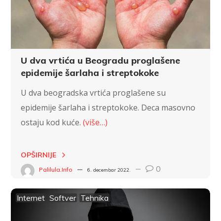
U dva vrtića u Beogradu proglašene
epidemije šarlaha i streptokoke
U dva beogradska vrtića proglašene su
epidemije šarlaha i streptokoke. Deca masovno
ostaju kod kuće.
(više…)
OPŠIRNIJE
0
Palilula.info
6. decembar 2022.
Internet
Softver
Tehnika