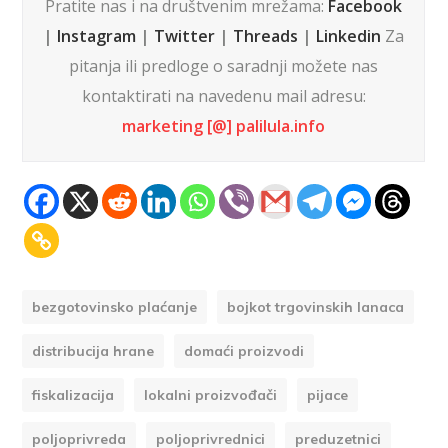
Pratite nas i na društvenim mrežama:
Facebook
|
Instagram
|
Twitter
|
Threads
|
Linkedin
Za
pitanja ili predloge o saradnji možete nas
kontaktirati na navedenu mail adresu:
marketing [@] palilula.info
bezgotovinsko plaćanje
bojkot trgovinskih lanaca
distribucija hrane
domaći proizvodi
fiskalizacija
lokalni proizvođači
pijace
poljoprivreda
poljoprivrednici
preduzetnici