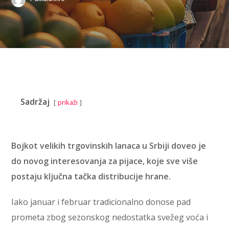
Sadržaj
prikaži
Bojkot velikih trgovinskih lanaca u Srbiji doveo je
do novog interesovanja za pijace, koje sve više
postaju ključna tačka distribucije hrane.
Iako januar i februar tradicionalno donose pad
prometa zbog sezonskog nedostatka svežeg voća i