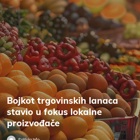
Bojkot trgovinskih lanaca
stavio u fokus lokalne
proizvođače
Palilula.info
4. mart 2025.