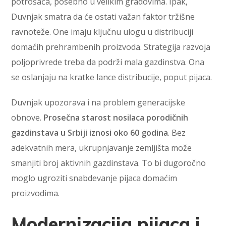
potrošača, posebno u velikim gradovima. Ipak,
Duvnjak smatra da će ostati važan faktor tržišne
ravnoteže. One imaju ključnu ulogu u distribuciji
domaćih prehrambenih proizvoda. Strategija razvoja
poljoprivrede treba da podrži mala gazdinstva. Ona
se oslanjaju na kratke lance distribucije, poput pijaca.
Duvnjak upozorava i na problem generacijske
obnove.
Prosečna starost nosilaca porodičnih
gazdinstava u Srbiji iznosi oko 60 godina
. Bez
adekvatnih mera, ukrupnjavanje zemljišta može
smanjiti broj aktivnih gazdinstava. To bi dugoročno
moglo ugroziti snabdevanje pijaca domaćim
proizvodima.
Modernizacija pijaca i