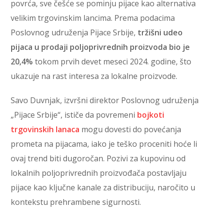
povrća, sve češće se pominju pijace kao alternativa
velikim trgovinskim lancima. Prema podacima
Poslovnog udruženja Pijace Srbije,
tržišni udeo
pijaca u prodaji poljoprivrednih proizvoda bio je
20,4%
tokom prvih devet meseci 2024. godine, što
ukazuje na rast interesa za lokalne proizvode.
Savo Duvnjak, izvršni direktor Poslovnog udruženja
„Pijace Srbije“, ističe da povremeni
bojkoti
trgovinskih lanaca
mogu dovesti do povećanja
prometa na pijacama, iako je teško proceniti hoće li
ovaj trend biti dugoročan. Pozivi za kupovinu od
lokalnih poljoprivrednih proizvođača postavljaju
pijace kao ključne kanale za distribuciju, naročito u
kontekstu prehrambene sigurnosti.