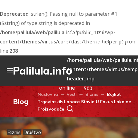
Deprecated
: strlen(): Passing null to parameter #1
($string) of type string is deprecated in
: Creation of dyna
/home/palilula/web/palilula.info/public_html/wp-
Deprecated
content/themes/virtus/core/class/theme-helper.php
Virtus_header_mobile::$render_att
on
line
208
deprecated in
/home/palilula/web/palilula.i
Palilula.info
content/themes/virtus/templ
header.php
on line
500
Naslovna
Vesti
Biznis
Bojkot
Blog
Trgovinskih Lanaca Stavio U Fokus Lokalne
Proizvođače
Biznis
Društvo