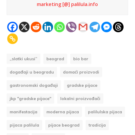
marketing [@] palilula.info
„slatki ukusi”
beograd
bio bar
događaji u beogradu
domaći proizvodi
gastronomski događaji
gradske pijace
jkp "gradske pijace"
lokalni proizvođači
manifestacija
moderna pijaca
palilulska pijaca
pijaca palilula
pijace beograd
tradicija