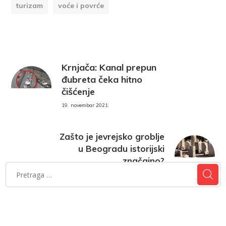
turizam
voće i povrće
Krnjača: Kanal prepun
đubreta čeka hitno
čišćenje
19. novembar 2021.
Zašto je jevrejsko groblje
u Beogradu istorijski
značajno?
23. novembar 2021.