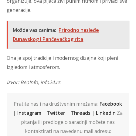
organizuje, ova pijaca živi punim ritmom i privlači sve
generacije.
Možda vas zanima:
Prirodno nasleđe
Dunavskog i Pančevačkog rita
Ona je spoj tradicije i modernog dizajna koji pleni
izgledom i atmosferom.
Izvor: BeoInfo, info24.rs
Pratite nas i na društvenim mrežama:
Facebook
|
Instagram
|
Twitter
|
Threads
|
Linkedin
Za
pitanja ili predloge o saradnji možete nas
kontaktirati na navedenu mail adresu: