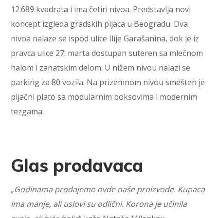
12.689 kvadrata i ima četiri nivoa. Predstavlja novi
koncept izgleda gradskih pijaca u Beogradu. Dva
nivoa nalaze se ispod ulice Ilije Garašanina, dok je iz
pravca ulice 27. marta dostupan suteren sa mlečnom
halom i zanatskim delom. U nižem nivou nalazi se
parking za 80 vozila. Na prizemnom nivou smešten je
pijačni plato sa modularnim boksovima i modernim
tezgama.
Glas prodavaca
„
Godinama prodajemo ovde naše proizvode. Kupaca
ima manje, ali uslovi su odlični. Korona je učinila