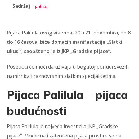
Sadržaj
prikaži
Pijaca Palilula ovog vikenda, 20. i 21. novembra, od 8
do 16 časova, biće domaćin manifestacije „Slatki
ukusi“, saopšteno je iz JKP „Gradske pijace“
.
Posetioci će moći da uživaju u bogatoj ponudi svežih
namirnica i raznovrsnim slatkim specijalitetima.
Pijaca Palilula – pijaca
budućnosti
Pijaca Palilula je najveća investicija JKP „Gradske
pijace“. Moderna i zatvorena pijaca prostire se na