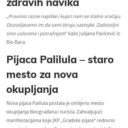
zdravih navika
„
Pravimo razne napitke i kupci nam se stalno vraćaju.
Dozvoljavamo im da sami biraju sastojke. Zadovoljni
smo uslovima i potražnjom
“ kaže Julijana Pavićević iz
Bio Bara.
Pijaca Palilula – staro
mesto za nova
okupljanja
Nova pijaca Palilula postala je omiljeno mesto
okupljanja Beograđana i turista. Zahvaljujući
manifestacijama koje JKP „Gradske pijace“ redovno