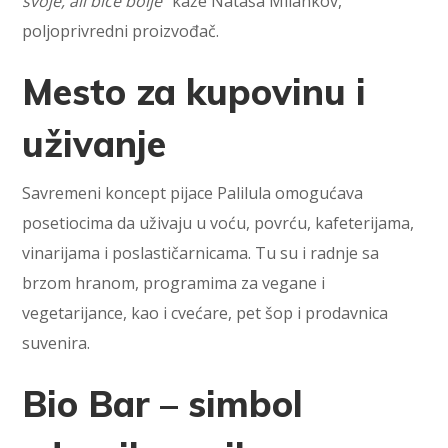
svoje, ali biće bolje
“ kaže Nataša Milankov,
poljoprivredni proizvođač.
Mesto za kupovinu i
uživanje
Savremeni koncept pijace Palilula omogućava
posetiocima da uživaju u voću, povrću, kafeterijama,
vinarijama i poslastičarnicama. Tu su i radnje sa
brzom hranom, programima za vegane i
vegetarijance, kao i cvećare, pet šop i prodavnica
suvenira.
Bio Bar – simbol