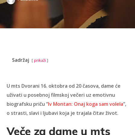
Sadržaj
prikaži
U mts Dvorani 16. oktobra od 20 časova, dame će
uživati u posebnoj filmskoj večeri uz emotivnu
biografsku priču “
Iv Montan: Onaj koga sam volela
”,
o strasti, slavi i ljubavi koja je trajala čitav život.
Veče za dame u mts