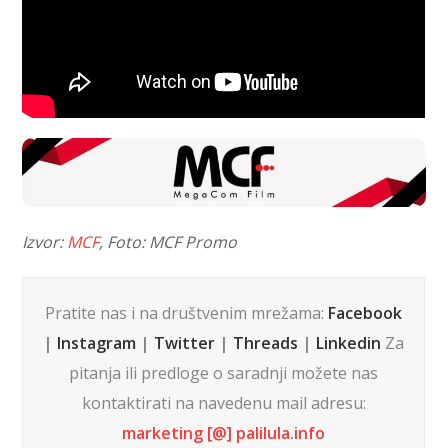
Izvor:
MCF
, Foto: MCF Promo
Pratite nas i na društvenim mrežama:
Facebook
|
Instagram
|
Twitter
|
Threads
|
Linkedin
Za
pitanja ili predloge o saradnji možete nas
kontaktirati na navedenu mail adresu:
marketing [@] palilula.info