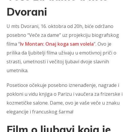
Dvorani
U mts Dvorani, 16. oktobra od 20h, biće održano
posebno “Veče za dame” uz projekciju biografskog
filma “
Iv Montan: Onaj koga sam volela
”. Ovo je
prilika da ljubitelji filma uživaju u emotivnoj priči o
strasti, umetnosti i večitoj ljubavi dvoje slavnih
umetnika.
Posetioce očekuje posebno iznenađenje, nagrade i
pokloni u vidu knjiga o Parizu i vaučera za frizerske i
kozmetičke salone. Dame, ovo je vaše veče u znaku
elegancije i francuskog šarma!
Film o ljubavi koja je