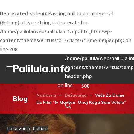
Deprecated
: strlen(): Passing null to parameter #1
($string) of type string is deprecated in
: Creation of dyna
/home/palilula/web/palilula.info/public_html/wp-
Deprecated
content/themes/virtus/core/class/theme-helper.php
Virtus_header_mobile::$render_att
on
line
208
deprecated in
/home/palilula/web/palilula.i
Palilula.info
content/themes/virtus/templ
header.php
on line
500
Naslovna
Dešavanja
Veče Za Dame
Blog
Uz Film “Iv Montan: Onaj Koga Sam Volela”
Dešavanja
Kultura