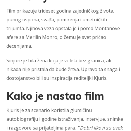
Film prikazuje trideset godina zajedničkog života,
punog uspona, svađa, pomirenja i umetničkih
trijumfa. Njihova veza opstala je i pored Montanove
afere sa Merilin Monro, o čemu je svet pričao
decenijama.
Sinjore je bila žena koja je volela bez granica, ali
nikada nije pristala da bude žrtva. Upravo ta snaga i
dostojanstvo bili su inspiracija rediteljki Kjuris.
Kako je nastao film
Kjuris je za scenario koristila glumičinu
autobiografiju i godine istraživanja, intervjue, snimke
i razgovore sa prijateljima para. “
Dobri likovi su uvek