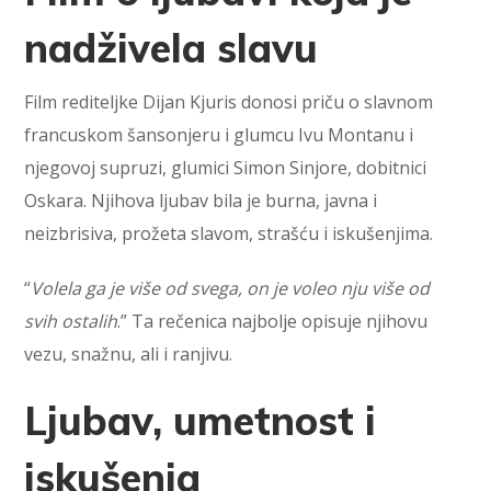
nadživela slavu
Film rediteljke Dijan Kjuris donosi priču o slavnom
francuskom šansonjeru i glumcu Ivu Montanu i
njegovoj supruzi, glumici Simon Sinjore, dobitnici
Oskara. Njihova ljubav bila je burna, javna i
neizbrisiva, prožeta slavom, strašću i iskušenjima.
“
Volela ga je više od svega, on je voleo nju više od
svih ostalih
.” Ta rečenica najbolje opisuje njihovu
vezu, snažnu, ali i ranjivu.
Ljubav, umetnost i
iskušenja