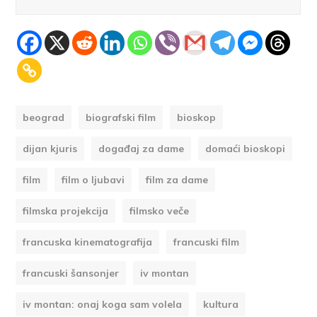
beograd
biografski film
bioskop
dijan kjuris
događaj za dame
domaći bioskopi
film
film o ljubavi
film za dame
filmska projekcija
filmsko veče
francuska kinematografija
francuski film
francuski šansonjer
iv montan
iv montan: onaj koga sam volela
kultura