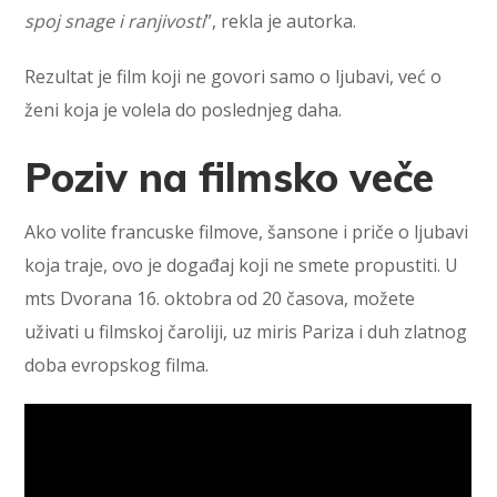
spoj snage i ranjivosti
”, rekla je autorka.
Rezultat je film koji ne govori samo o ljubavi, već o
ženi koja je volela do poslednjeg daha.
Poziv na filmsko veče
Ako volite francuske filmove, šansone i priče o ljubavi
koja traje, ovo je događaj koji ne smete propustiti. U
mts Dvorana 16. oktobra od 20 časova, možete
uživati u filmskoj čaroliji, uz miris Pariza i duh zlatnog
doba evropskog filma.