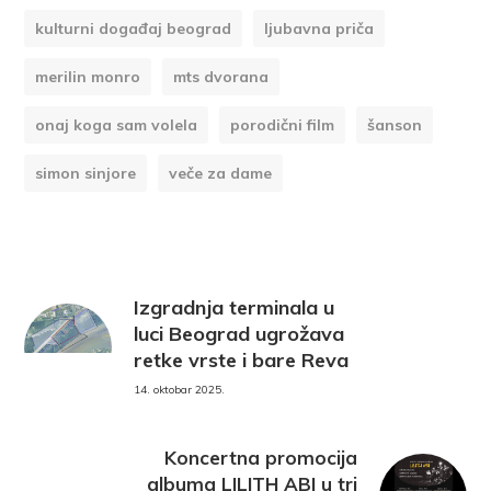
kulturni događaj beograd
ljubavna priča
merilin monro
mts dvorana
onaj koga sam volela
porodični film
šanson
simon sinjore
veče za dame
Izgradnja terminala u
luci Beograd ugrožava
retke vrste i bare Reva
14. oktobar 2025.
Koncertna promocija
albuma LILITH ABI u tri