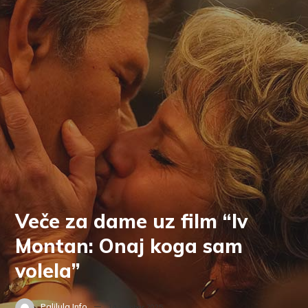
Veče za dame uz film “Iv
Montan: Onaj koga sam
volela”
Palilula.info
14. oktobar 2025.