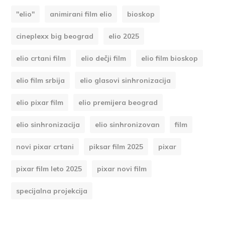
"elio"
animirani film elio
bioskop
cineplexx big beograd
elio 2025
elio crtani film
elio dečji film
elio film bioskop
elio film srbija
elio glasovi sinhronizacija
elio pixar film
elio premijera beograd
elio sinhronizacija
elio sinhronizovan
film
novi pixar crtani
piksar film 2025
pixar
pixar film leto 2025
pixar novi film
specijalna projekcija