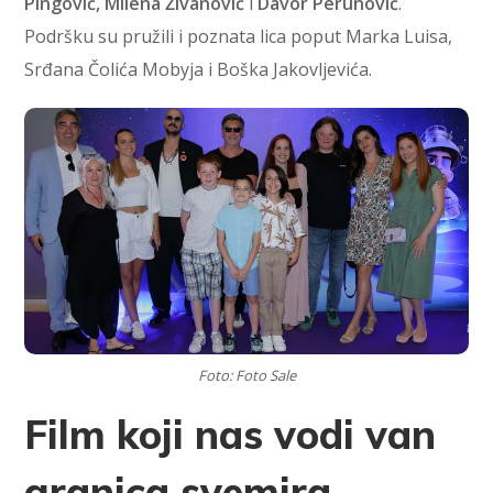
Pingović, Milena Živanović
i
Davor Perunović
.
Podršku su pružili i poznata lica poput Marka Luisa,
Srđana Čolića Mobyja i Boška Jakovljevića.
Foto: Foto Sale
Film koji nas vodi van
granica svemira