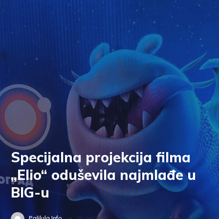
Specijalna projekcija filma
„Elio“ oduševila najmlađe u
BIG-u
Palilula.info
19. jun 2025.