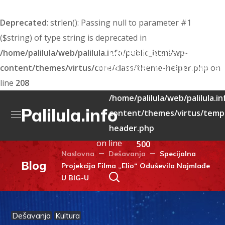
Deprecated
: strlen(): Passing null to parameter #1
($string) of type string is deprecated in
: Creation of dyna
/home/palilula/web/palilula.info/public_html/wp-
Deprecated
content/themes/virtus/core/class/theme-helper.php
Virtus_header_mobile::$render_att
on
line
208
deprecated in
/home/palilula/web/palilula.i
Palilula.info
content/themes/virtus/templ
header.php
on line
500
Naslovna
Dešavanja
Specijalna
Blog
Projekcija Filma „Elio“ Oduševila Najmlađe
U BIG-U
Dešavanja
Kultura