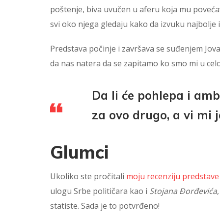
poštenje, biva uvučen u aferu koja mu povećav
svi oko njega gledaju kako da izvuku najbolje i
Predstava počinje i završava se suđenjem Jova
da nas natera da se zapitamo ko smo mi u celoj
Da li će pohlepa i amb
za ovo drugo, a vi mi j
Glumci
Ukoliko ste pročitali
moju recenziju predstave
ulogu Srbe političara kao i
Stojana Đorđevića
statiste. Sada je to potvrđeno!