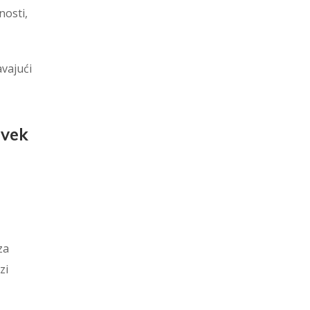
nosti,
avajući
uvek
za
zi