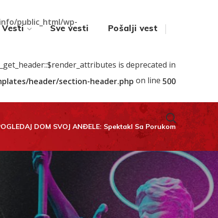
.info/public_html/wp-
Vesti
Sve vesti
Pošalji vest
s_get_header::$render_attributes is deprecated in
on line
emplates/header/section-header.php
500
POGLEDAJ DOM SVOJ ANĐELE: Spektakl Sa Porukom