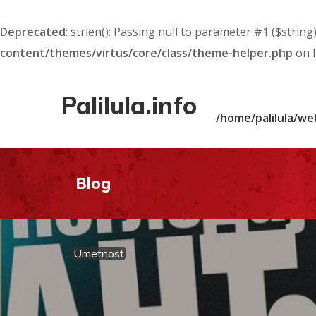
Deprecated
: strlen(): Passing null to parameter #1 ($string
content/themes/virtus/core/class/theme-helper.php
on 
Palilula.info
/home/palilula/we
Blog
Umetnost