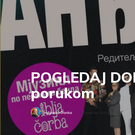
POGLEDAJ DOM
porukom
Indijanka Danka
4. novembar 2024.