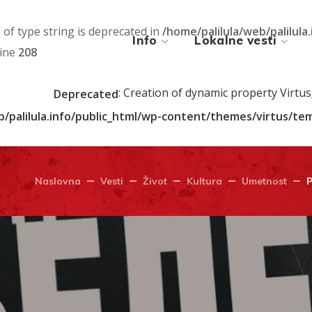
) of type string is deprecated in
/home/palilula/web/palilula
Info
Lokalne vesti
line
208
: Creation of dynamic property Virtu
Deprecated
b/palilula.info/public_html/wp-content/themes/virtus/t
Naslovna
Vesti
Život
Kultura
Umetnost