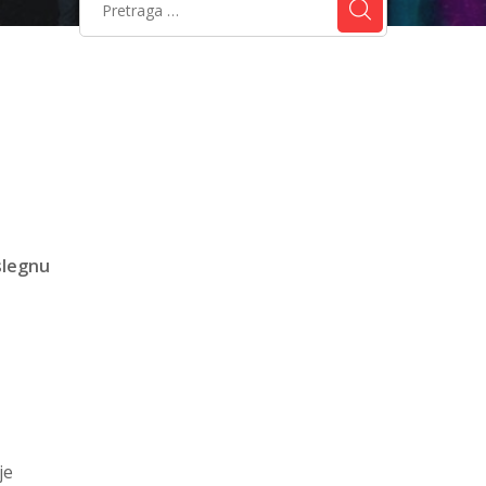
slegnu
je