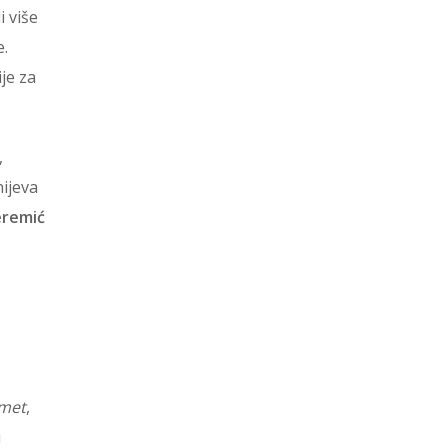
i više
e.
je za
,
ijeva
eremić
omet
,
i