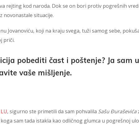
a rejting kod naroda. Dok se on bori protiv pogrešnih vred
z novonastale situacije.
nu Jovanoviću, koji na kraju svega, tuži samog sebe, pokuš
 priči.
icija pobediti čast i poštenje? Ja sam 
avite vaše mišljenje.
 LU
, sigurno ste primetili da sam pohvalila
Sašu Đuraševića
, koga sam tada istakla kao odličnog glumca u pogrešnoj ulo