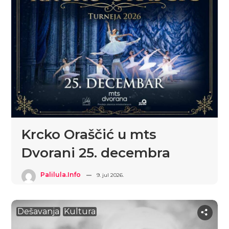
Krcko Oraščić u mts
Dvorani 25. decembra
Palilula.info
9. jul 2026.
Dešavanja
Kultura