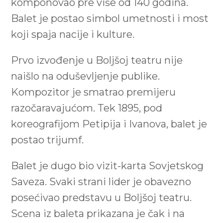
komponovao pre više od 140 godina.
Balet je postao simbol umetnosti i most
koji spaja nacije i kulture.
Prvo izvođenje u Boljšoj teatru nije
naišlo na oduševljenje publike.
Kompozitor je smatrao premijeru
razočaravajućom. Tek 1895, pod
koreografijom Petipija i Ivanova, balet je
postao trijumf.
Balet je dugo bio vizit-karta Sovjetskog
Saveza. Svaki strani lider je obavezno
posećivao predstavu u Boljšoj teatru.
Scena iz baleta prikazana je čak i na