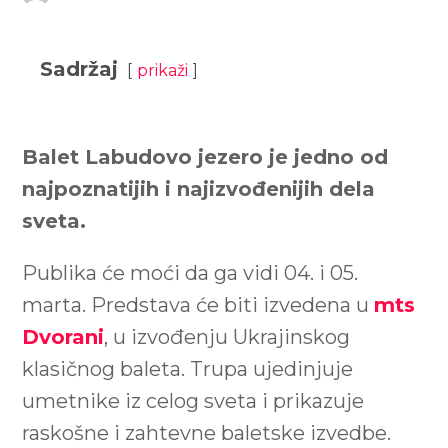
Sadržaj
prikaži
Balet Labudovo jezero je jedno od
najpoznatijih i najizvođenijih dela
sveta.
Publika će moći da ga vidi 04. i 05.
marta. Predstava će biti izvedena u
mts
Dvorani
, u izvođenju Ukrajinskog
klasičnog baleta. Trupa ujedinjuje
umetnike iz celog sveta i prikazuje
raskošne i zahtevne baletske izvedbe.