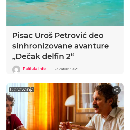
Pisac Uroš Petrović deo
sinhronizovane avanture
„Dečak delfin 2“
Palilula.info
23. oktobar 2025.
Dešavanja