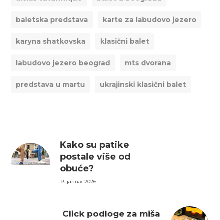
baletska predstava
karte za labudovo jezero
karyna shatkovska
klasični balet
labudovo jezero beograd
mts dvorana
predstava u martu
ukrajinski klasični balet
Kako su patike
postale više od
obuće?
13. januar 2026.
Click podloge za miša