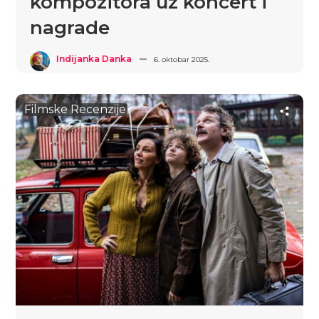
kompozitora uz koncert i
nagrade
Indijanka Danka
6. oktobar 2025.
Filmske Recenzije