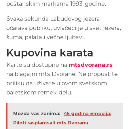
poštanskim markama 1993. godine.
Svaka sekunda Labudovog jezera
očarava publiku, uvlačeći je u svet jezera,
šuma, palata i večne ljubavi.
Kupovina karata
Karte su dostupne na
mtsdvorana.rs
i
na blagajni mts Dvorane. Ne propustite
priliku da uživate u ovom svetskom
baletskom remek-delu.
Možda vas zanima:
45 godina emocija:
Piloti rasplamsali mts Dvoranu