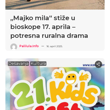
„Majko mila“ stiže u
bioskope 17. aprila –
potresna ruralna drama
Palilula.info
16. april 2025.
Dešavanja
Kultura