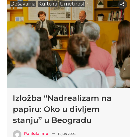
Dešavanja
Kultura
Umetnost
Izložba “Nadrealizam na
papiru: Oko u divljem
stanju” u Beogradu
Palilula.info
11. jun 2026.