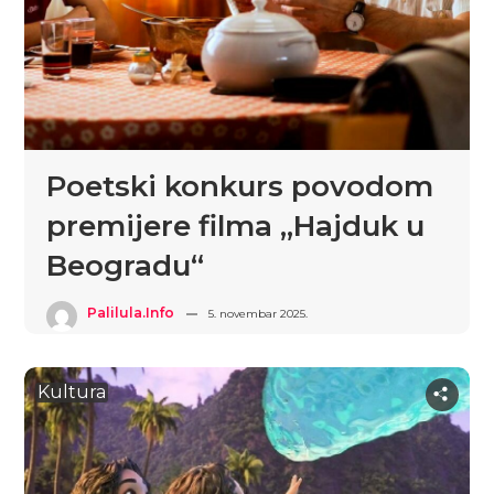
Poetski konkurs povodom
premijere filma „Hajduk u
Beogradu“
Palilula.info
5. novembar 2025.
Kultura