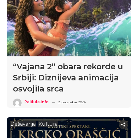
“Vajana 2” obara rekorde u
Srbiji: Diznijeva animacija
osvojila srca
Palilula.info
2. decembar 2024.
Dešavanja
Kultura