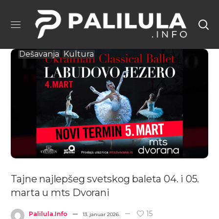
Dešavanja
Kultura
Tajne najlepšeg svetskog baleta 04. i 05.
marta u mts Dvorani
15
Palilula.info
13. januar 2026.