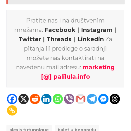
Pratite nas i na društvenim
mrežama:
Facebook
|
Instagram
|
Twitter
|
Threads
|
Linkedin
Za
pitanja ili predloge o saradnji
možete nas kontaktirati na
navedenu mail adresu:
marketing
[@] palilula.info
alexis tutunnique
balet u beogradu