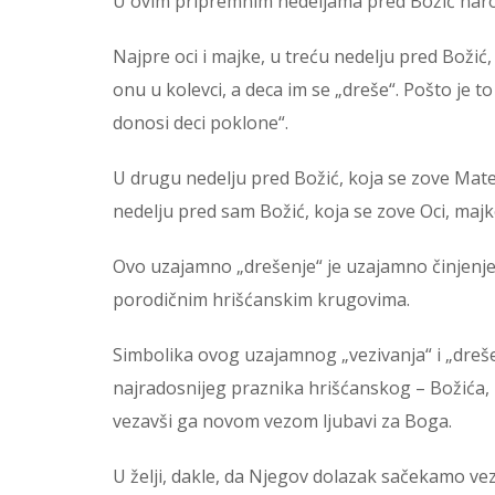
U ovim pripremnim nedeljama pred Božić narodn
Najpre oci i majke, u treću nedelju pred Božić,
onu u kolevci, a deca im se „dreše“. Pošto je t
donosi deci poklone“.
U drugu nedelju pred Božić, koja se zove Mater
nedelju pred sam Božić, koja se zove Oci, majke
Ovo uzajamno „drešenje“ je uzajamno činjenje
porodičnim hrišćanskim krugovima.
Simbolika ovog uzajamnog „vezivanja“ i „drešen
najradosnijeg praznika hrišćanskog – Božića, 
vezavši ga novom vezom ljubavi za Boga.
U želji, dakle, da Njegov dolazak sačekamo ve