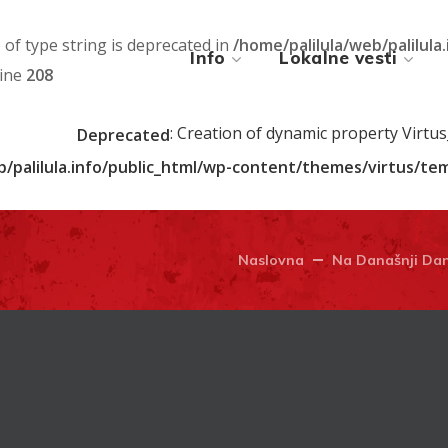
) of type string is deprecated in
/home/palilula/web/palilula
Info
Lokalne vesti
line
208
: Creation of dynamic property Virtu
Deprecated
b/palilula.info/public_html/wp-content/themes/virtus/t
Naslovna
Na Današnji Da