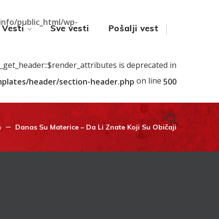
.info/public_html/wp-
Vesti
Sve vesti
Pošalji vest
s_get_header::$render_attributes is deprecated in
on line
emplates/header/section-header.php
500
n
Danas Su Materice – Da Li Znate Koji Su Običaji