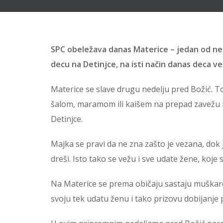
SPC obeležava danas Materice – jedan od nek
decu na Detinjce, na isti način danas deca v
Materice se slave drugu nedelju pred Božić.
šalom, maramom ili kaišem na prepad zavežu ma
Detinjce.
Majka se pravi da ne zna zašto je vezana, dok jo
dreši. Isto tako se vežu i sve udate žene, koje
Na Materice se prema običaju sastaju muškarci 
svoju tek udatu ženu i tako prizovu dobijanje