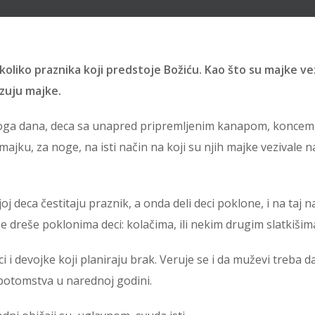
oliko praznika koji predstoje Božiću. Kao što su majke ve
ezuju majke.
 Toga dana, deca sa unapred pripremljenim kanapom, koncem
jku, za noge, na isti način na koji su njih majke vezivale n
j deca čestitaju praznik, a onda deli deci poklone, i na taj n
 se dreše poklonima deci: kolačima, ili nekim drugim slatkišim
i devojke koji planiraju brak. Veruje se i da muževi treba d
 potomstva u narednoj godini.