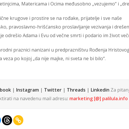
o Detinjcima, Matericama i Ocima međusobno „vezujemo“ i „dr
čne krugove i prostire se na rođake, prijatelje i sve naše
ko, pravoslavno-hrišćansko proslavljanje vezivanja i drešen
je odrešio Adama i Evu od večne smrti i podario im život večn
 narodni praznici nanizani u predprazništvu Rođenja Hristovo
 veza po kojoj „da nije majke, ni sveta ne bi bilo“.
ebook
|
Instagram
|
Twitter
|
Threads
|
Linkedin
Za pitanja
tirati na navedenu mail adresu:
marketing [@] palilula.info