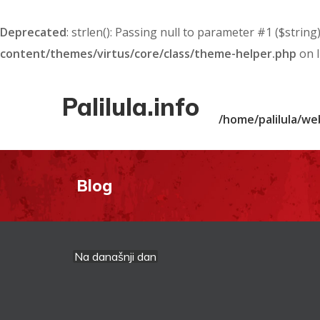
Deprecated
: strlen(): Passing null to parameter #1 ($string
content/themes/virtus/core/class/theme-helper.php
on 
Palilula.info
/home/palilula/we
Blog
Na današnji dan