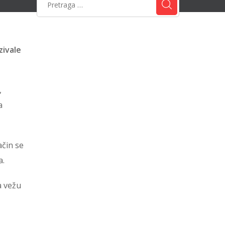
zivale
,
a
ačin se
a.
a vežu