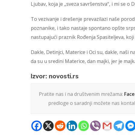
Ljubav, koja je „sveza savršenstva“, i mi se 
To vezivanje i drešenje prevazilazi naše porodi
poznanike, i tako nastaje spontano opšte srps
nastupajući praznik Rođenja Spasiteljeva, koji 
Dakle, Detinjci, Materice i Oci su, dakle, naši
da su u sredini Materice, dan majki, jer je majka
Izvor: novosti.rs
Pratite nas i na društvenim mrežama:
Fac
predloge o saradnji možete nas kontak