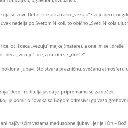
i običaji su, uglavnom, svuda isti.
 koja se zove Detinjci, izjutra rano „vezuju“ svoju decu, negde
o uvek nedelja po Svetom Nikoli, to obično „Sveti Nikola ujut
ice, oci i deca „vezuju“ majke (matere), a one im se „dreše“.
 i deca „vezuju“ oce, a oni im se „dreše“.
 poklona ljubavi, što stvara prazničnu, svečanu atmosferu 
ja“ dece i roditelja jasna je: pripremamo se za doček
koji je pomirio čoveka sa Bogom odrešivši ga veza grehovni
zani najčvršćim vezama međusobne ljubavi, jer je i On – Boži