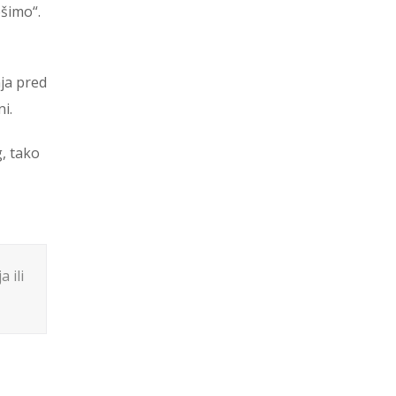
ešimo“.
ja pred
i.
g, tako
 ili