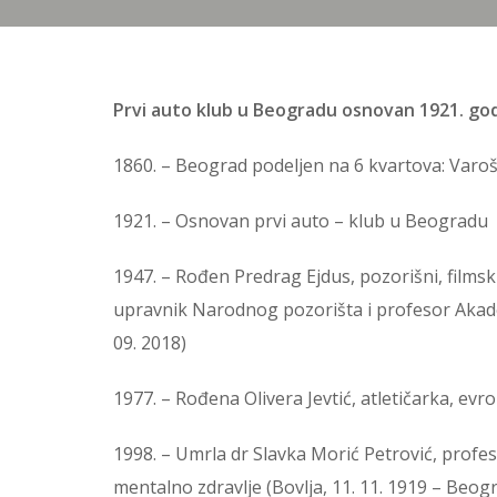
Prvi auto klub u Beogradu osnovan 1921. god
1860. – Beograd podeljen na 6 kvartova: Varoški
1921. – Osnovan prvi auto – klub u Beogradu
1947. – Rođen Predrag Ejdus, pozorišni, films
upravnik Narodnog pozorišta i profesor Akade
09. 2018)
1977. – Rođena Olivera Jevtić, atletičarka, evr
1998. – Umrla dr Slavka Morić Petrović, profe
mentalno zdravlje (Bovlja, 11. 11. 1919 – Beogr