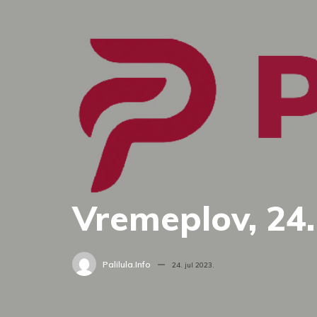
Vremeplov, 24. 
Palilula.info
24. jul 2023.