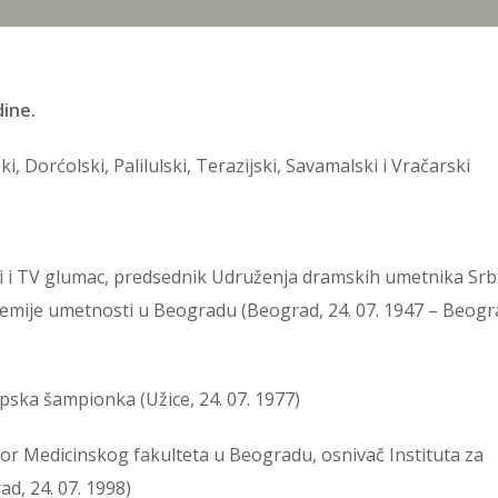
ine.
, Dorćolski, Palilulski, Terazijski, Savamalski i Vračarski
ki i TV glumac, predsednik Udruženja dramskih umetnika Srbi
mije umetnosti u Beogradu (Beograd, 24. 07. 1947 – Beogra
opska šampionka (Užice, 24. 07. 1977)
sor Medicinskog fakulteta u Beogradu, osnivač Instituta za
ad, 24. 07. 1998)