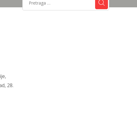
je,
d, 28.