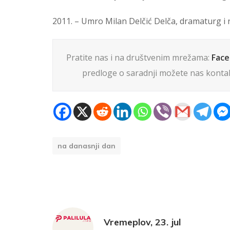
2011. – Umro Milan Delčić Delča, dramaturg i r
Pratite nas i na društvenim mrežama:
Fac
predloge o saradnji možete nas kontak
na danasnji dan
Vremeplov, 23. jul