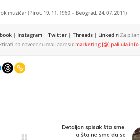
ok muzičar (Pirot, 19. 11. 1960 – Beograd, 24. 07. 2011)
ebook
|
Instagram
|
Twitter
|
Threads
|
Linkedin
Za pitanja
tirati na navedenu mail adresu:
marketing [@] palilula.info
Detaljan spisak šta sme,
a šta ne sme da se