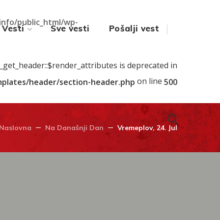
.info/public_html/wp-
Vesti
Sve vesti
Pošalji vest
s_get_header::$render_attributes is deprecated in
on line
emplates/header/section-header.php
500
Naslovna
Na Današnji Dan
Vremeplov, 24. Jul