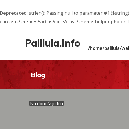
Deprecated
: strlen(): Passing null to parameter #1 ($string
content/themes/virtus/core/class/theme-helper.php
on 
Palilula.info
/home/palilula/we
Blog
Na današnji dan