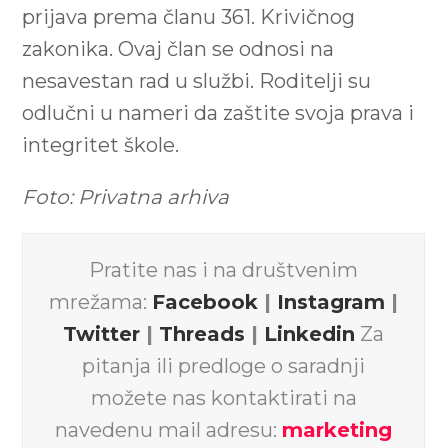
prijava prema članu 361. Krivičnog
zakonika. Ovaj član se odnosi na
nesavestan rad u službi. Roditelji su
odlučni u nameri da zaštite svoja prava i
integritet škole.
Foto: Privatna arhiva
Pratite nas i na društvenim
mrežama:
Facebook
|
Instagram
|
Twitter
|
Threads
|
Linkedin
Za
pitanja ili predloge o saradnji
možete nas kontaktirati na
navedenu mail adresu:
marketing