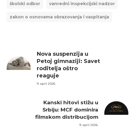
školski odbor
vanredni inspekcijski nadzor
zakon o osnovama obrazovanja i vaspitanja
Nova suspenzija u
Petoj gimnaziji: Savet
roditelja oštro
reaguje
9. april 2026.
Kanski hitovi stižu u
Srbiju: MCF dominira
filmskom distribucijom
9. april 2026.