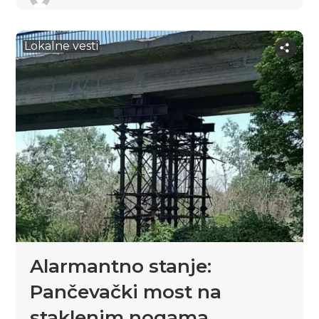
Lokalne vesti
Alarmantno stanje:
Pančevački most na
staklenim nogama