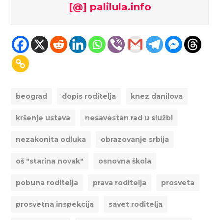
[@] palilula.info
beograd
dopis roditelja
knez danilova
kršenje ustava
nesavestan rad u službi
nezakonita odluka
obrazovanje srbija
oš "starina novak"
osnovna škola
pobuna roditelja
prava roditelja
prosveta
prosvetna inspekcija
savet roditelja