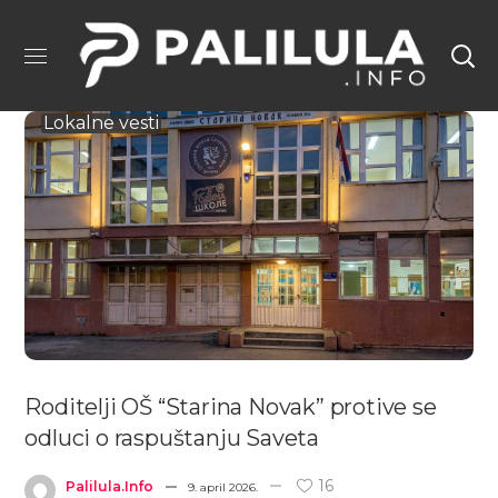
Lokalne vesti
Roditelji OŠ “Starina Novak” protive se
odluci o raspuštanju Saveta
16
Palilula.info
9. april 2026.