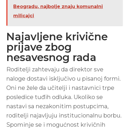
Beogradu, najbolje znaju komunalni
milicajci
Najavljene krivične
prijave zbog
nesavesnog rada
Roditelji zahtevaju da direktor sve
naloge dostavi isključivo u pisanoj formi.
Oni ne žele da učitelji i nastavnici trpe
posledice tuđih odluka. Ukoliko se
nastavi sa nezakonitim postupcima,
roditelji najavljuju institucionalnu borbu.
Spominje se i mogućnost krivičnih