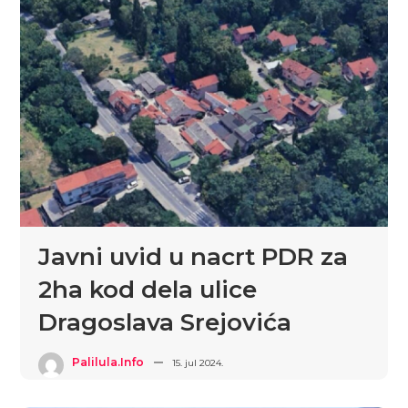
Javni uvid u nacrt PDR za
2ha kod dela ulice
Dragoslava Srejovića
Palilula.info
15. jul 2024.