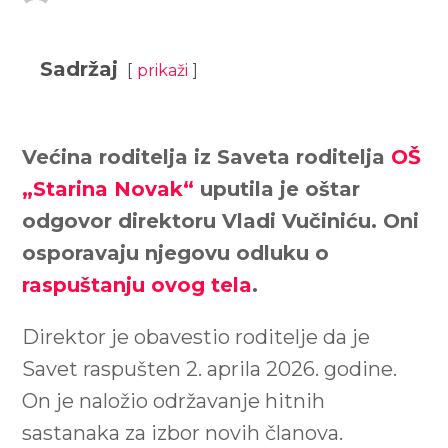
Sadržaj
prikaži
Većina roditelja iz Saveta roditelja
OŠ
„Starina Novak“
uputila je oštar
odgovor direktoru Vladi Vučiniću. Oni
osporavaju njegovu odluku o
raspuštanju ovog tela
.
Direktor je obavestio roditelje da je
Savet raspušten 2. aprila 2026. godine.
On je naložio održavanje hitnih
sastanaka za izbor novih članova.