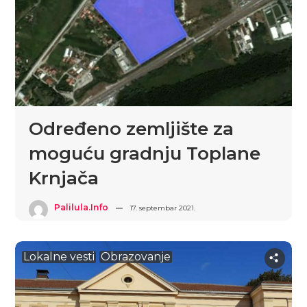
Određeno zemljište za
moguću gradnju Toplane
Krnjača
Palilula.info
17. septembar 2021.
Lokalne vesti
Obrazovanje