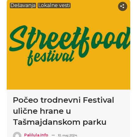
Dešavanja
Lokalne vesti
Počeo trodnevni Festival
ulične hrane u
Tašmajdanskom parku
Palilula.info
10. maj 2024.